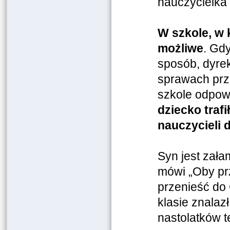
nauczycielka 
W szkole, w 
możliwe
. Gdy
sposób, dyre
sprawach prze
szkole odpow
dziecko trafi
nauczycieli 
Syn jest zała
mówi „Oby pr
przenieść do 
klasie znalaz
nastolatków t