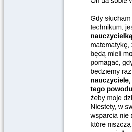
On da sobie w
Gdy słucham 
technikum, je
nauczycielk
matematykę, ż
będą mieli mo
pomagać, gdy 
będziemy raz
nauczyciele,
tego powodu
żeby moje dzi
Niestety, w s
wsparcia nie 
które niszczą