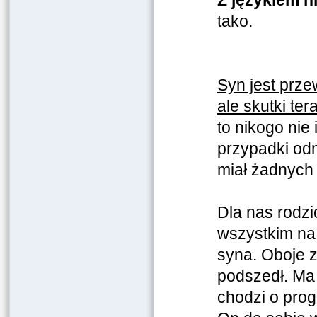
Z językiem ni
tako.
Syn jest prze
ale skutki ter
to nikogo nie 
przypadki odm
miał żadnych
Dla nas rodz
wszystkim na
syna. Oboje 
podszedł. Ma 
chodzi o prog