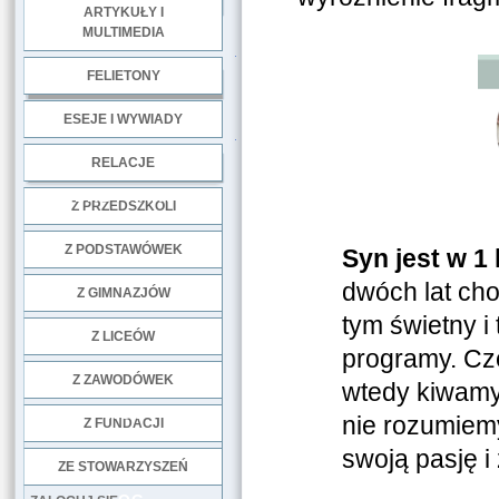
ARTYKUŁY I
MULTIMEDIA
.
FELIETONY
ESEJE I WYWIADY
.
RELACJE
DOBRE PRAKTYKI
Z PRZEDSZKOLI
Z PODSTAWÓWEK
Syn jest w 1 
dwóch lat cho
Z GIMNAZJÓW
tym świetny i 
Z LICEÓW
programy. Cz
Z ZAWODÓWEK
wtedy kiwamy
NGO
nie rozumiemy
Z FUNDACJI
swoją pasję i
ZE STOWARZYSZEŃ