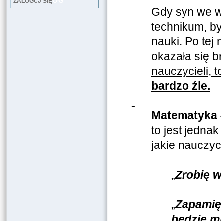
LOG
ZALOGUJ SIĘ
Gdy syn we w
technikum, by
nauki. Po tej
okazała się b
nauczycieli, 
bardzo źle.
Matematyka
to jest jedn
jakie nauczyci
„
Zrobię w
„
Zapamięt
będzie m