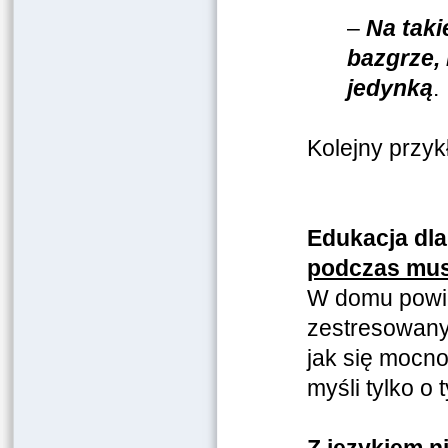
–
Na taki
bazgrze,
jedynką
.
Kolejny przyk
Edukacja dl
podczas musz
W domu powied
zestresowany 
jak się mocno
myśli tylko o 