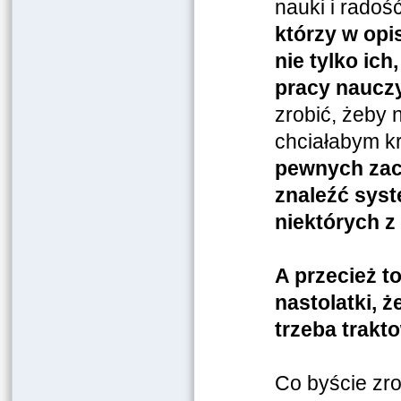
nauki i radoś
którzy w opi
nie tylko ic
pracy nauczy
zrobić, żeby 
chciałabym k
pewnych zac
znaleźć sys
niektórych z 
A przecież t
nastolatki, 
trzeba trakt
Co byście zro