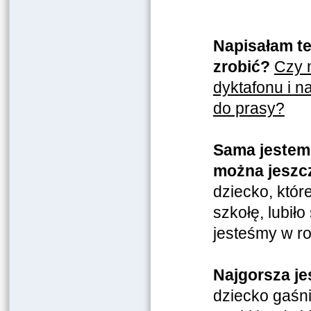
Napisałam te
zrobić?
Czy 
dyktafonu i n
do prasy?
Sama jestem 
można jeszc
dziecko, któr
szkołę, lubił
jesteśmy w r
Najgorsza je
dziecko gaśni