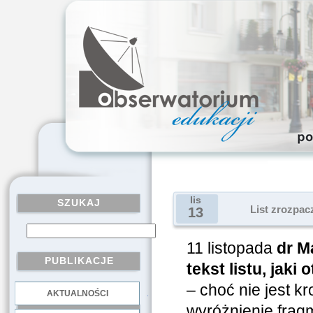
lis
SZUKAJ
List zrozpac
13
11 listopada
dr M
PUBLIKACJE
tekst listu, jaki
– choć nie jest k
AKTUALNOŚCI
.
wyróżnienie frag