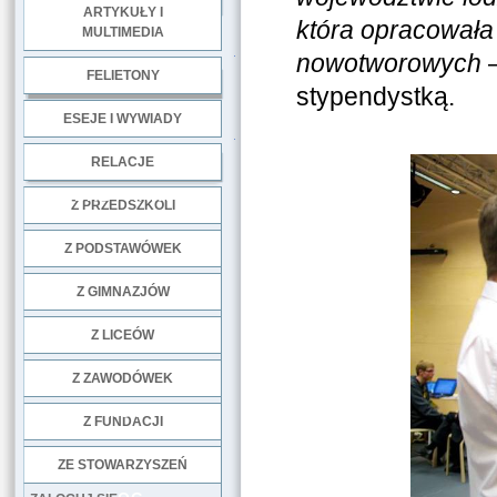
ARTYKUŁY I
która opracowała
MULTIMEDIA
.
nowotworowych
FELIETONY
stypendystką.
ESEJE I WYWIADY
.
RELACJE
DOBRE PRAKTYKI
Z PRZEDSZKOLI
Z PODSTAWÓWEK
Z GIMNAZJÓW
Z LICEÓW
Z ZAWODÓWEK
NGO
Z FUNDACJI
ZE STOWARZYSZEŃ