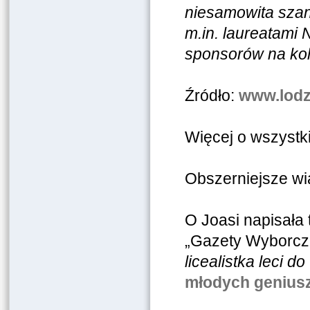
niesamowita szan
m.in. laureatami
sponsorów na kol
Źródło:
www.lodz
Więcej o wszystk
Obszerniejsze w
O Joasi napisała 
„Gazety Wyborczej
licealistka leci d
młodych genius