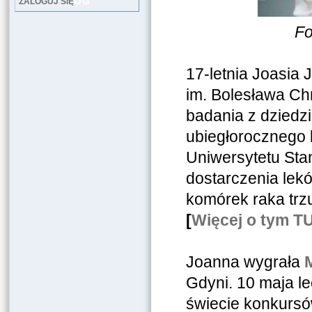
LOG
ZALOGUJ SIĘ
Fo
17-letnia Joasia 
im. Bolesława Ch
badania z dziedzi
ubiegłorocznego 
Uniwersytetu Sta
dostarczenia lek
komórek raka trz
[
Więcej o tym T
Joanna wygrała
Gdyni. 10 maja le
świecie konkurs