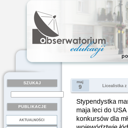
maj
SZUKAJ
Licealistka 
9
Stypendystka ma
PUBLIKACJE
maja leci do USA 
konkursów dla m
AKTUALNOŚCI
.
województwie łód