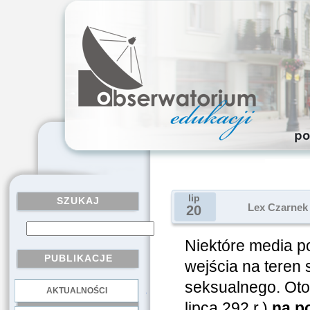
lip
SZUKAJ
Lex Czarnek 
20
Niektóre media p
PUBLIKACJE
wejścia na tere
seksualnego. Oto
AKTUALNOŚCI
.
lipca 292 r.)
na po