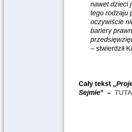
nawet dzieci
tego rodzaju 
oczywiście ni
bariery prawn
przedsięwzię
– stwierdził 
Cały tekst „
Proj
Sejmie
” –
TUTA