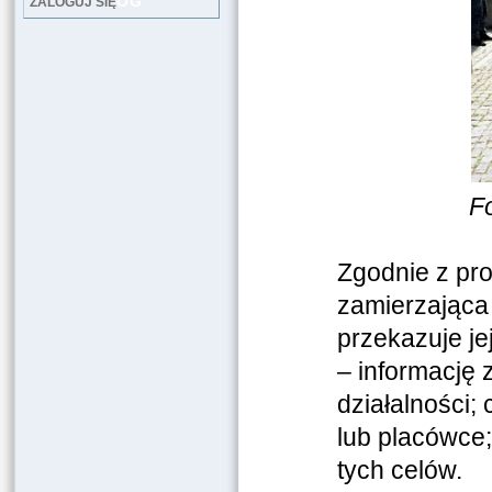
LOG
ZALOGUJ SIĘ
Fo
Zgodnie z pro
zamierzająca 
przekazuje je
– informację 
działalności; 
lub placówce;
tych celów.