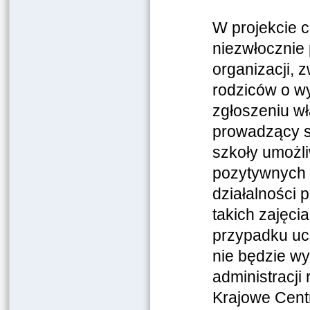
W projekcie c
niezwłocznie 
organizacji, 
rodziców o wy
zgłoszeniu w
prowadzący sz
szkoły umożli
pozytywnych 
działalności 
takich zajęc
przypadku ucz
nie będzie w
administracj
Krajowe Cent