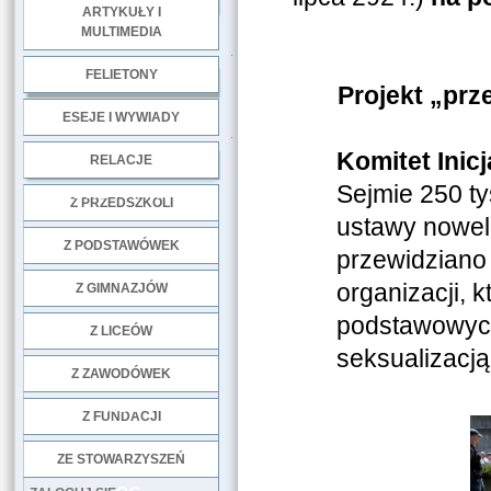
ARTYKUŁY I
MULTIMEDIA
.
FELIETONY
Projekt „prz
ESEJE I WYWIADY
.
Komitet Ini
RELACJE
Sejmie 250 t
DOBRE PRAKTYKI
Z PRZEDSZKOLI
ustawy nowel
Z PODSTAWÓWEK
przewidziano 
organizacji, k
Z GIMNAZJÓW
podstawowyc
Z LICEÓW
seksualizacją 
Z ZAWODÓWEK
NGO
Z FUNDACJI
ZE STOWARZYSZEŃ