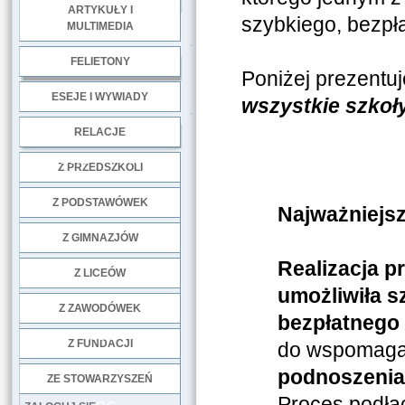
ARTYKUŁY I
szybkiego, bezpła
MULTIMEDIA
.
FELIETONY
Poniżej prezentuj
ESEJE I WYWIADY
wszystkie szkoły
.
RELACJE
DOBRE PRAKTYKI
Z PRZEDSZKOLI
Z PODSTAWÓWEK
Najważniejsz
Z GIMNAZJÓW
Realizacja p
Z LICEÓW
umożliwiła 
Z ZAWODÓWEK
bezpłatnego 
NGO
Z FUNDACJI
do wspomagan
podnoszenia
ZE STOWARZYSZEŃ
Proces podłą