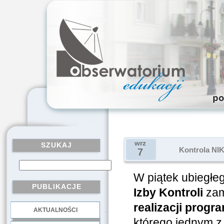
wrz
SZUKAJ
Kontrola NI
7
W piątek ubiegłeg
PUBLIKACJE
Izby Kontroli
zam
realizacji p
rogra
AKTUALNOŚCI
.
którego jednym z