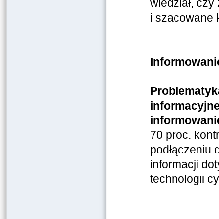
wiedział, cz
i szacowane 
Informowani
Problematyka
informacyjne
informowanie
70 proc. kon
podłączeniu d
informacji d
technologii c