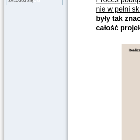
LOG
ZALOGUJ SIĘ
nie w pełni s
były tak zna
całość projek