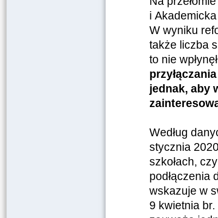
Na przełomie
i Akademicka
W wyniku refo
także liczba 
to nie wpłyn
przyłączania
jednak, aby 
zainteresowa
Według danyc
stycznia 2020
szkołach, czy
podłączenia d
wskazuje w sw
9 kwietnia br