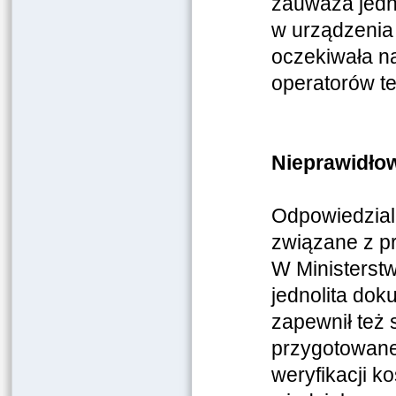
zauważa jedn
w urządzenia
oczekiwała na
operatorów t
Nieprawidłow
Odpowiedzialn
związane z p
W Ministerstw
jednolita dok
zapewnił też 
przygotowanej
weryfikacji k