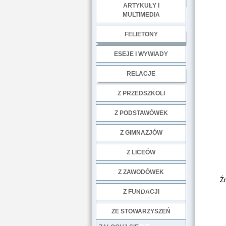
ARTYKUŁY I
MULTIMEDIA
.
FELIETONY
ESEJE I WYWIADY
.
RELACJE
DOBRE PRAKTYKI
Z PRZEDSZKOLI
Z PODSTAWÓWEK
Z GIMNAZJÓW
Z LICEÓW
Z ZAWODÓWEK
Ź
NGO
Z FUNDACJI
ZE STOWARZYSZEŃ