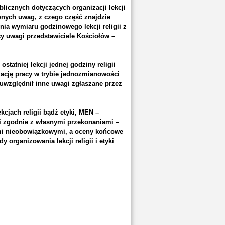
licznych dotyczących organizacji lekcji
zonych uwag, z czego część znajdzie
nia wymiaru godzinowego lekcji religii z
y uwagi przedstawiciele Kościołów –
atniej lekcji jednej godziny religii
ację pracy w trybie jednozmianowości
uwzględnił inne uwagi zgłaszane przez
jach religii bądź etyki, MEN –
i zgodnie z własnymi przekonaniami –
ami nieobowiązkowymi, a oceny końcowe
 organizowania lekcji religii i etyki