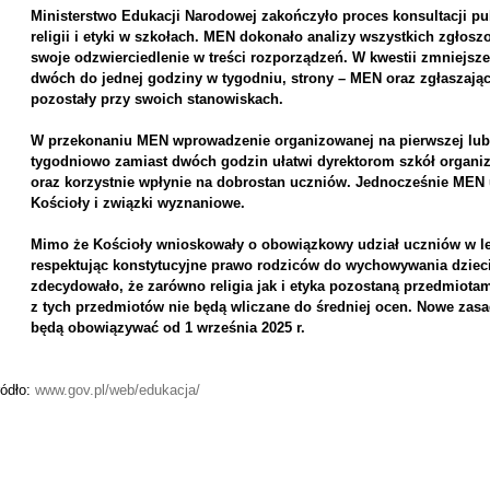
Ministerstwo Edukacji Narodowej zakończyło proces konsultacji pub
religii i etyki w szkołach. MEN dokonało analizy wszystkich zgłos
swoje odzwierciedlenie w treści rozporządzeń. W kwestii zmniejsze
dwóch do jednej godziny w tygodniu, strony – MEN oraz zgłaszając
pozostały przy swoich stanowiskach.
W przekonaniu MEN wprowadzenie organizowanej na pierwszej lub ost
tygodniowo zamiast dwóch godzin ułatwi dyrektorom szkół organiz
oraz korzystnie wpłynie na dobrostan uczniów. Jednocześnie MEN 
Kościoły i związki wyznaniowe.
Mimo że Kościoły wnioskowały o obowiązkowy udział uczniów w lekc
respektując konstytucyjne prawo rodziców do wychowywania dziec
zdecydowało, że zarówno religia jak i etyka pozostaną przedmiot
z tych przedmiotów nie będą wliczane do średniej ocen. Nowe zasady
będą obowiązywać od 1 września 2025 r.
ródło:
www.gov.pl/web/edukacja/