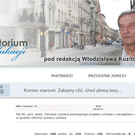
PARTNERZY
PRZYDATNE ADRESY
ip
Koniec marzeń. Żałujmy róż, choć płoną lasy…
20