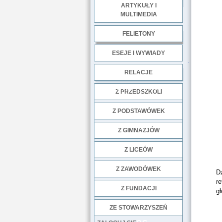
ARTYKUŁY I
MULTIMEDIA
.
FELIETONY
ESEJE I WYWIADY
.
RELACJE
DOBRE PRAKTYKI
Z PRZEDSZKOLI
Z PODSTAWÓWEK
Z GIMNAZJÓW
Z LICEÓW
Z ZAWODÓWEK
Dz
re
NGO
Z FUNDACJI
gł
ZE STOWARZYSZEŃ