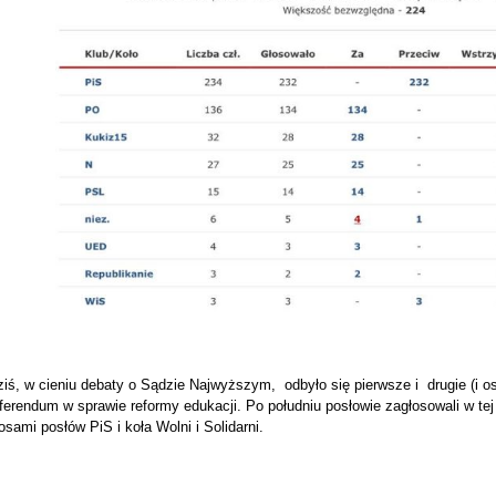
iś, w cieniu debaty o Sądzie Najwyższym, odbyło się pierwsze i drugie (i o
ferendum w sprawie reformy edukacji. Po południu posłowie zagłosowali w te
osami posłów PiS i koła Wolni i Solidarni.