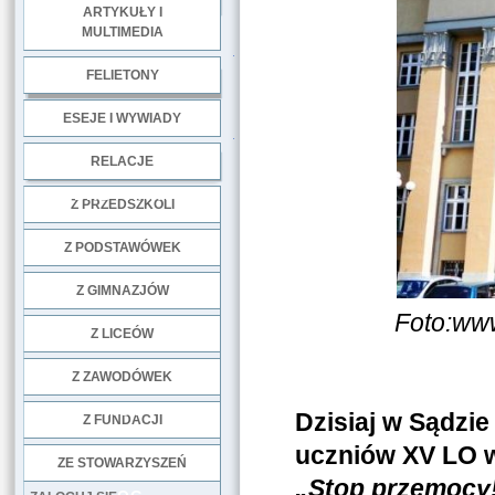
ARTYKUŁY I
MULTIMEDIA
.
FELIETONY
ESEJE I WYWIADY
.
RELACJE
DOBRE PRAKTYKI
Z PRZEDSZKOLI
Z PODSTAWÓWEK
Z GIMNAZJÓW
Foto:www
Z LICEÓW
Z ZAWODÓWEK
NGO
Dzisiaj w Sądzi
Z FUNDACJI
uczniów XV LO w
ZE STOWARZYSZEŃ
„Stop przemocy!