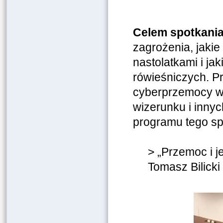
Celem spotkania
zagrożenia, jaki
nastolatkami i ja
rówieśniczych. P
cyberprzemocy wś
wizerunku i innyc
programu tego sp
> „Przemoc i j
Tomasz Bilick