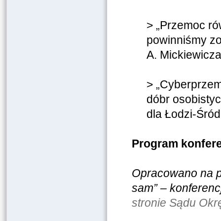
> „Przemoc rów
powinniśmy zob
A. Mickiewicz
> „Cyberprzem
dóbr osobisty
dla Łodzi-Śró
Program konfe
Opracowano na po
sam” – konferenc
stronie Sądu Ok