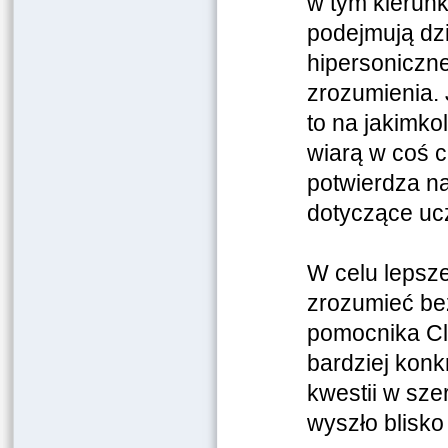
w tym kierunku
podejmują dzi
hipersoniczne
zrozumienia. 
to na jakimk
wiarą w coś c
potwierdza n
dotyczące ucz
W celu lepsze
zrozumieć be
pomocnika Cl
bardziej kon
kwestii w sze
wyszło blisko