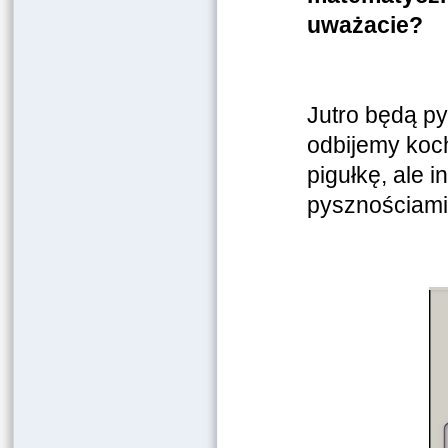
uważacie?
Jutro będą py
odbijemy koc
pigułkę, ale
pysznościami,