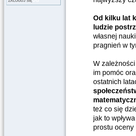
LOG
ZALOGUJ SIĘ
Od kilku lat
ludzie post
własnej nauki
pragnień w ty
W zależności 
im pomóc oraz
ostatnich lat
społeczeństw
matematycz
też co się dz
jak to wpływa
prostu oceny 