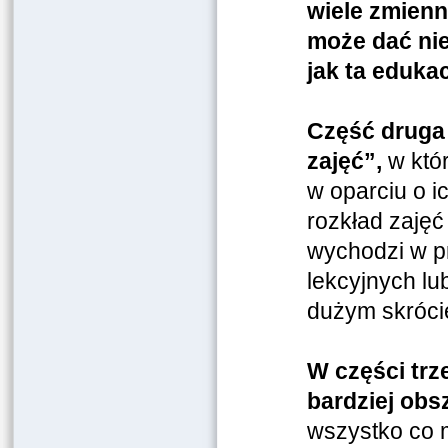
wiele zmienn
może dać ni
jak ta eduka
Część druga 
zajęć”,
w któ
w oparciu o i
rozkład zajęć 
wychodzi w pr
lekcyjnych l
dużym skróci
W części trz
bardziej obs
wszystko co 