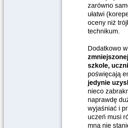
zarówno samod
ułatwi (korep
oceny niż tró
technikum.
Dodatkowo wa
zmniejszonej
szkole, uczn
poświęcają e
jedynie uzy
nieco zabrakn
naprawdę duże
wyjaśniać i p
uczeń musi r
mną nie stani