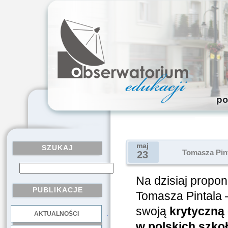
maj
SZUKAJ
Tomasza Pint
23
Na dzisiaj propo
PUBLIKACJE
Tomasza Pintala –
swoją
krytyczną 
AKTUALNOŚCI
.
w polskich szko