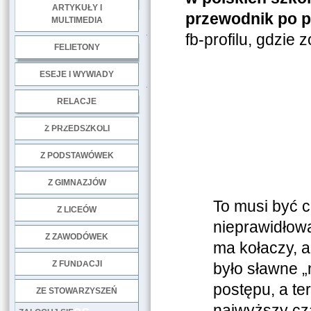
ARTYKUŁY I
przewodnik po p
MULTIMEDIA
.
fb-profilu, gdzie
FELIETONY
ESEJE I WYWIADY
.
RELACJE
DOBRE PRAKTYKI
Z PRZEDSZKOLI
Z PODSTAWÓWEK
Z GIMNAZJÓW
To musi być c
Z LICEÓW
nieprawidłowa
Z ZAWODÓWEK
ma kołaczy, a
NGO
Z FUNDACJI
było sławne „
postępu, a te
ZE STOWARZYSZEŃ
najwyższy cz