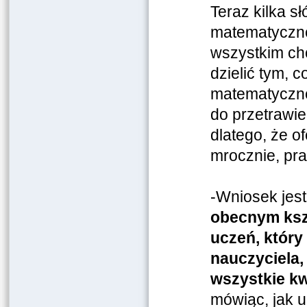
Teraz kilka s
matematyczne
wszystkim ch
dzielić tym, c
matematyczneg
do przetrawien
dlatego, że 
mrocznie, pr
-Wniosek jest
obecnym kszt
uczeń, który
nauczyciela,
wszystkie kw
mówiąc, jak u