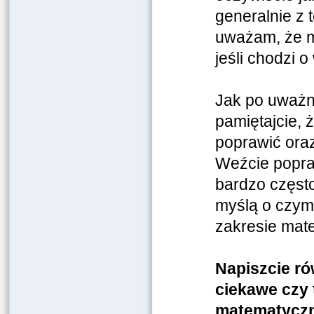
generalnie z 
uważam, że m
jeśli chodzi 
Jak po uważne
pamiętajcie, 
poprawić oraz
Weźcie popraw
bardzo często
myślą o czym
zakresie mat
Napiszcie ró
ciekawe czy 
matematyczn