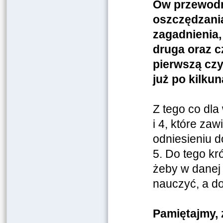
Ów przewod
oszczędzania
zagadnienia,
druga oraz c
pierwszą czy
już po kilkun
Z tego co dl
i 4, które za
odniesieniu d
5. Do tego kr
żeby w danej 
nauczyć, a do
Pamiętajmy, 