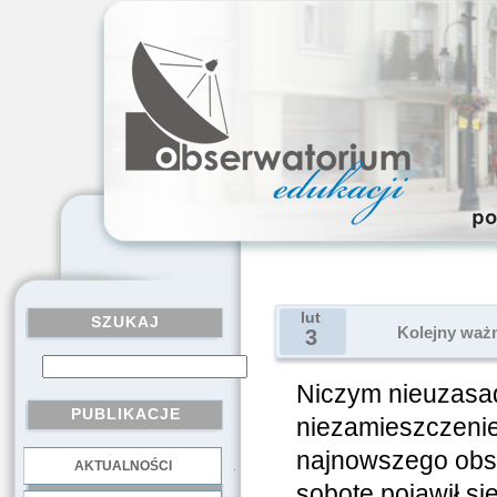
lut
SZUKAJ
Kolejny ważn
3
Niczym nieuzasa
PUBLIKACJE
niezamieszczenie
najnowszego obs
AKTUALNOŚCI
.
sobotę pojawił s