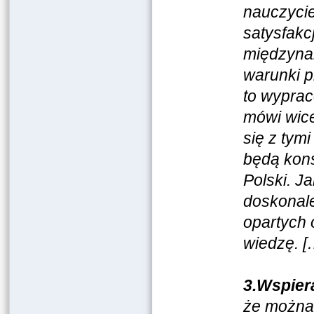
nauczycie
satysfak
międzynar
warunki p
to wyprac
mówi wice
się z tym
będą kons
Polski. J
doskonale
opartych 
wiedzę.
[
3.Wspier
że można 