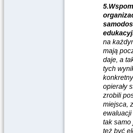
5.Wspoma
organiza
samodosk
edukacyj
na każdym
mają pocz
daje, a t
tych wyni
konkretny
opierały 
zrobili p
miejsca, 
ewaluacji
tak samo 
też być 