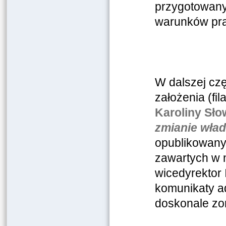
przygotowany
warunków pra
W dalszej czę
założenia (fi
Karoliny Sło
zmianie wład
opublikowany
zawartych w n
wicedyrektor 
komunikaty ad
doskonale zo