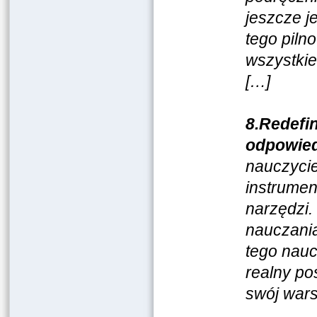
jeszcze j
tego pilno
wszystkie
[…]
8.Redefin
odpowied
nauczycie
instrumen
narzędzi
nauczania
tego nauc
realny po
swój wars