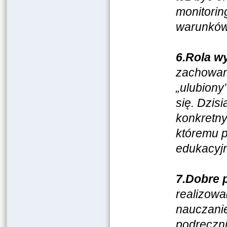
monitorin
warunków
6.Rola w
zachowani
„ulubiony
się. Dzis
konkretny
któremu p
edukacyjn
7.Dobre 
realizowa
nauczanie
podręczn