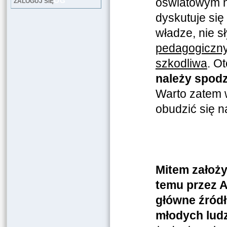
oświatowym n
LOG
ZALOGUJ SIĘ
dyskutuje si
władze, nie s
pedagogiczny
szkodliwa
. O
należy spodz
Warto zatem w
obudzić się n
Mitem założy
temu przez 
główne źród
młodych ludz