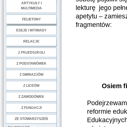
ARTYKUŁY I
lekturę jego pełn
MULTIMEDIA
.
apetytu – zamiesz
FELIETONY
fragmentów:
ESEJE I WYWIADY
.
RELACJE
DOBRE PRAKTYKI
Z PRZEDSZKOLI
Z PODSTAWÓWEK
Z GIMNAZJÓW
Osiem f
Z LICEÓW
Z ZAWODÓWEK
Podejrzewam, 
NGO
Z FUNDACJI
reformie eduk
Edukacyjnych
ZE STOWARZYSZEŃ