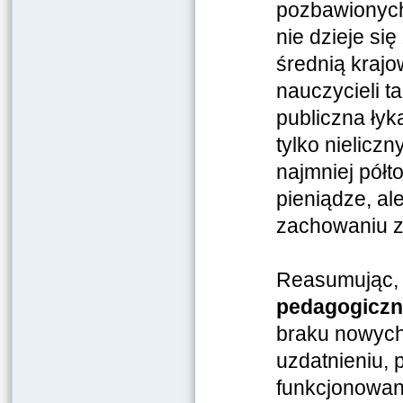
pozbawionych
nie dzieje si
średnią krajo
nauczycieli t
publiczna łyk
tylko nielicz
najmniej półt
pieniądze, al
zachowaniu z
Reasumując, 
pedagogiczn
braku nowych
uzdatnieniu, 
funkcjonowan