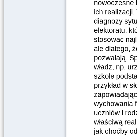
nowoczesne k
ich realizacji
diagnozy sytu
elektoratu, k
stosować najl
ale dlatego, 
pozwalają. S
władz, np. u
szkole podsta
przykład w sł
zapowiadając
wychowania f
uczniów i rod
właściwą real
jak choćby o