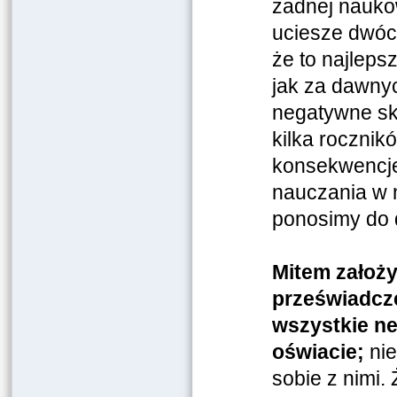
żadnej naukow
uciesze dwóch
że to najleps
jak za dawny
negatywne sk
kilka rocznik
konsekwencje
nauczania w 
ponosimy do d
Mitem założy
przeświadcze
wszystkie ne
oświacie;
nie
sobie z nimi.