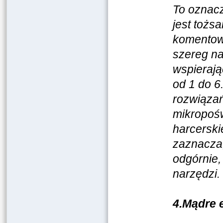
To oznacz
jest tożs
komentow
szereg na
wspierają
od 1 do 6
rozwiązań
mikropośw
harcerski
zaznacza,
odgórnie,
narzędzi.
4.Mądre 