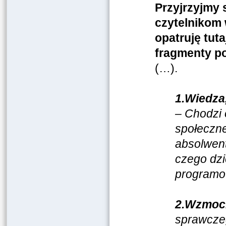
Przyjrzyjmy 
czytelnikom 
opatruję tut
fragmenty p
(…).
1.Wiedza
– Chodzi 
społeczne
absolwent
czego dzi
programow
2.Wzmocn
sprawczeg