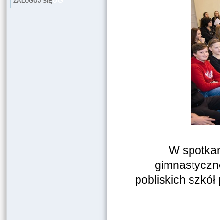
LOG
ZALOGUJ SIĘ
W spotkan
gimnastyczne
pobliskich szkó