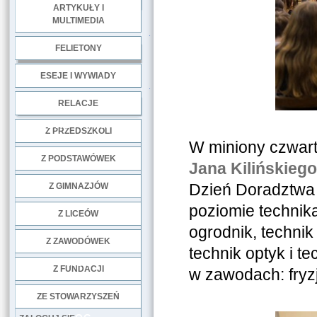
ARTYKUŁY I
MULTIMEDIA
.
FELIETONY
ESEJE I WYWIADY
.
RELACJE
DOBRE PRAKTYKI
Z PRZEDSZKOLI
W miniony czwart
Z PODSTAWÓWEK
Jana Kilińskiego
Dzień Doradztwa 
Z GIMNAZJÓW
poziomie technika
Z LICEÓW
ogrodnik, technik
Z ZAWODÓWEK
technik optyk i t
NGO
Z FUNDACJI
w zawodach: fryzj
ZE STOWARZYSZEŃ