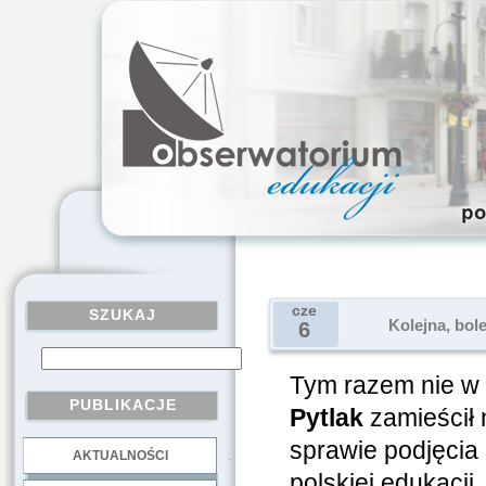
cze
SZUKAJ
Kolejna, bol
6
Tym razem nie w 
PUBLIKACJE
Pytlak
zamieścił 
sprawie podjęcia
AKTUALNOŚCI
.
polskiej edukacji