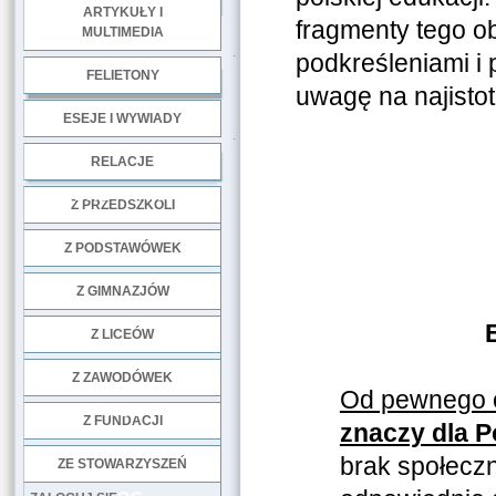
ARTYKUŁY I
fragmenty tego o
MULTIMEDIA
.
podkreśleniami i 
FELIETONY
uwagę na najistot
ESEJE I WYWIADY
.
RELACJE
DOBRE PRAKTYKI
Z PRZEDSZKOLI
Z PODSTAWÓWEK
Z GIMNAZJÓW
Z LICEÓW
Z ZAWODÓWEK
Od pewnego c
NGO
Z FUNDACJI
znaczy dla 
brak społecz
ZE STOWARZYSZEŃ