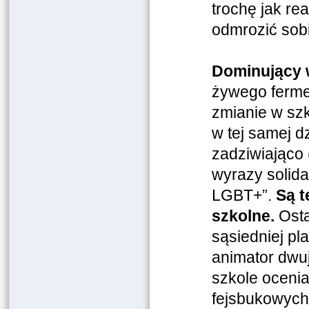
trochę jak re
odmrozić sobi
Dominujący w
żywego fermen
zmianie w szk
w tej samej dz
zadziwiająco 
wyrazy solida
LGBT+”.
Są t
szkolne.
Osta
sąsiedniej pl
animator dwu
szkole ocenia
fejsbukowych