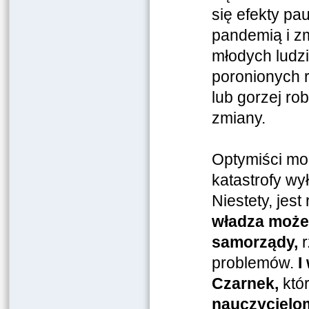
się efekty pa
pandemią i z
młodych ludz
poronionych r
lub gorzej ro
zmiany.
Optymiści mog
katastrofy wy
Niestety, jes
władza może 
samorządy,
r
problemów.
I
Czarnek,
któ
nauczycielo