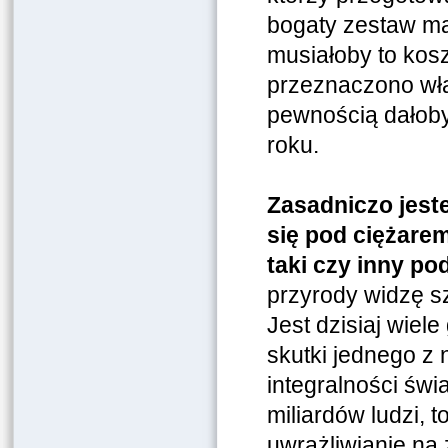
bogaty zestaw ma
musiałoby to kos
przeznaczono wła
pewnością dałoby 
roku.
Zasadniczo jest
się pod ciężare
taki czy inny po
przyrody widzę s
Jest dzisiaj wiel
skutki jednego z
integralności św
miliardów ludzi, 
uwrażliwianie na