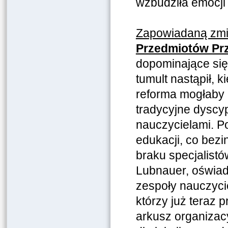
wzbudziła emocji 
Zapowiadaną zm
Przedmiotów Prz
dopominające się 
tumult nastąpił, 
reforma mogłaby 
tradycyjne dyscyp
nauczycielami. Po
edukacji, co bez
braku specjalist
Lubnauer, oświad
zespoły nauczyci
którzy już teraz 
arkusz organizacy