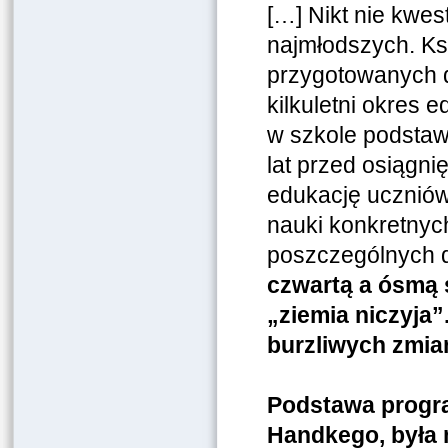
[…] Nikt nie kwes
najmłodszych. Ksz
przygotowanych d
kilkuletni okres e
w szkole podstawo
lat przed osiągni
edukację uczniów,
nauki konkretny
poszczególnych 
czwartą a ósmą 
„ziemia niczyja”
burzliwych zmia
Podstawa progra
Handkego, była