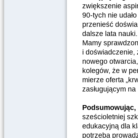
zwiększenie aspir
90-tych nie udał
przenieść doświa
dalsze lata nauki
Mamy sprawdzony
i doświadczenie, 
nowego otwarcia,
kolegów, że w pe
mierze oferta „kr
zasługującym na r
Podsumowując,
sześcioletniej s
edukacyjną dla kl
potrzeba prowadz