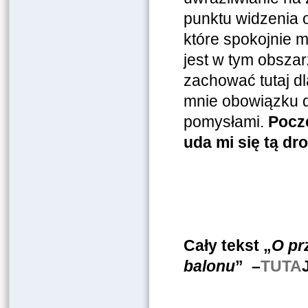
punktu widzenia 
które spokojnie 
jest w tym obszar
zachować tutaj dl
mnie obowiązku d
pomysłami.
Pocz
uda mi się tą dr
Cały tekst „
O pr
balonu
” –
TUTA