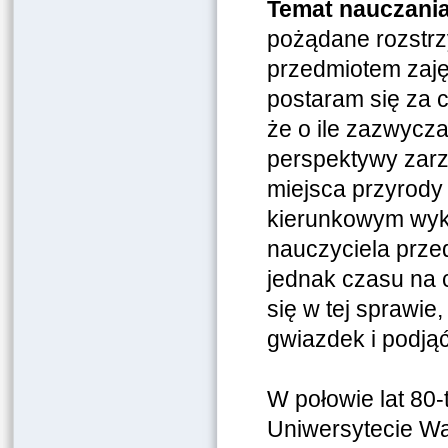
Temat nauczania 
pożądane rozstrzy
przedmiotem zajęć
postaram się za 
że o ile zazwycz
perspektywy zarz
miejsca przyrod
kierunkowym wyks
nauczyciela prze
jednak czasu na 
się w tej sprawie
gwiazdek i podjąć 
W połowie lat 80-
Uniwersytecie Wa