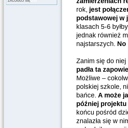
zamierzeniach r
LOG
ZALOGUJ SIĘ
rok,
jest połączen
podstawowej w j
klasach 5-6 byłby
jednak również m
najstarszych.
No 
Zanim się do niej
padła ta zapowi
Możliwe – cokolw
polskiej szkole,
bańce.
A może ja
później projekt
końcu pośród dzie
znalazła się w ni