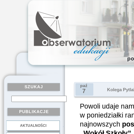
paź
SZUKAJ
Kolega Pytla
7
Powoli udaje nam
PUBLIKACJE
w poniedziałki r
najnowszych
pos
AKTUALNOŚCI
.
„Wokół Szkoły”