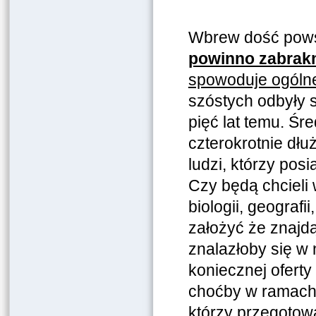
Wbrew dość po
powinno zabrak
spowoduje ogólne
szóstych odbyły 
pięć lat temu. Śre
czterokrotnie dł
ludzi, którzy pos
Czy będą chcieli
biologii, geografi
założyć że znajdą
znalazłoby się w
koniecznej oferty
choćby w ramach 
którzy przegotow