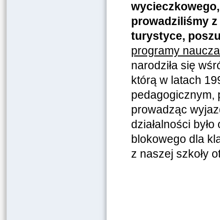
wycieczkowego, t
prowadziliśmy z
turystyce, posz
programy naucz
narodziła się wśr
którą w latach 1
pedagogicznym, p
prowadząc wyjaz
działalności był
blokowego dla kla
z naszej szkoły 