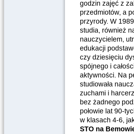
godzin zajęć z z
przedmiotów, a p
przyrody. W 1989
studia, również 
nauczycielem, utr
edukacji podstaw
czy dziesięciu d
spójnego i całośc
aktywności. Na p
studiowała naucz
zuchami i harcer
bez żadnego podz
połowie lat 90-t
w klasach 4-6, j
STO na Bemowie