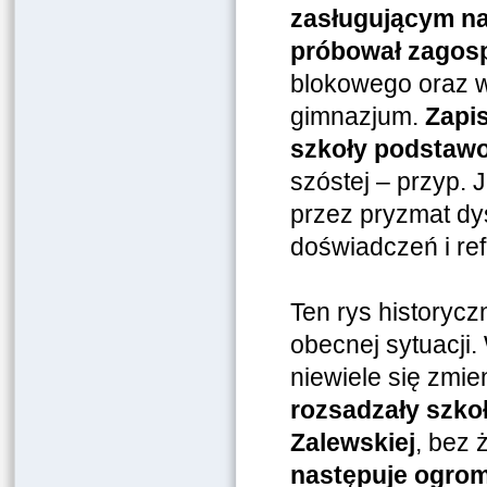
zasługującym na 
próbował zagos
blokowego oraz w
gimnazjum.
Zapis
szkoły podstaw
szóstej – przyp. 
przez pryzmat dy
doświadczeń i refl
Ten rys historycz
obecnej sytuacji.
niewiele się zmie
rozsadzały szko
Zalewskiej
, bez 
następuje ogro