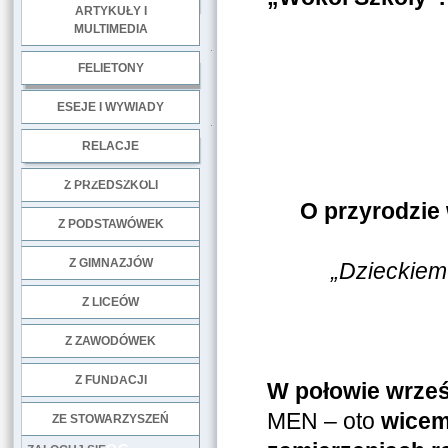
ARTYKUŁY I
MULTIMEDIA
.
FELIETONY
ESEJE I WYWIADY
.
RELACJE
DOBRE PRAKTYKI
Z PRZEDSZKOLI
O przyrodzie 
Z PODSTAWÓWEK
Z GIMNAZJÓW
„Dzieckiem 
Z LICEÓW
Z ZAWODÓWEK
NGO
Z FUNDACJI
W połowie wrześ
MEN – oto
wicem
ZE STOWARZYSZEŃ