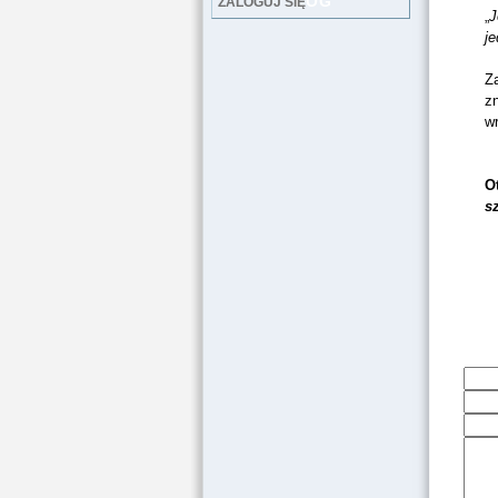
LOG
ZALOGUJ SIĘ
„
J
j
Z
zn
wr
O
s