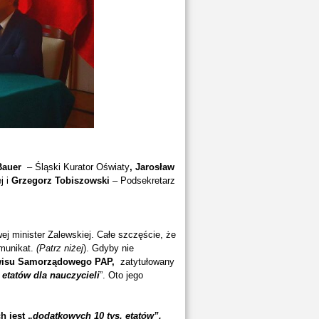
Bauer
– Śląski Kurator Oświaty
,
Jarosław
j i
Grzegorz Tobiszowski
– Podsekretarz
ej minister Zalewskiej. Całe szczęście, że
omunikat.
(Patrz niżej
). Gdyby nie
rwisu Samorządowego PAP,
zatytułowany
 etatów dla nauczycieli
”. Oto jego
h jest „
dodatkowych 10 tys. etatów”.