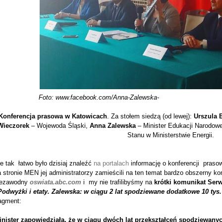
Foto: www.facebook.com/Anna-Zalewska-
Konferencja prasowa w Katowicach
. Za stołem siedzą (od lewej):
Urszula
Wieczorek
– Wojewoda Śląski,
Anna Zalewska
– Minister Edukacji Narodowe
Stanu w Ministerstwie Energii.
e tak łatwo było dzisiaj znaleźć
na portalach
informację o konferencji prasow
 stronie MEN jej administratorzy zamieścili na ten temat bardzo obszerny k
iezawodny
oswiata.abc.com
i my nie trafilibyśmy na
krótki komunikat Se
Podwyżki i etaty. Zalewska: w ciągu 2 lat spodziewane dodatkowe 10 tys.
ragment:
inister zapowiedziała, że w ciągu dwóch lat przekształceń spodziewanyc