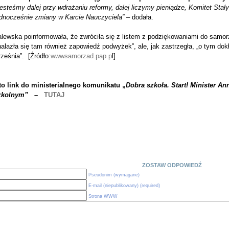
esteśmy dalej przy wdrażaniu reformy, dalej liczymy pieniądze, Komitet Stały
ednocześnie zmiany w Karcie Nauczyciela”
– dodała.
alewska poinformowała, że zwróciła się z listem z podziękowaniami do samor
alazła się tam również zapowiedź podwyżek”, ale, jak zastrzegła, „o tym dok
ześnia”. [Źródło:
wwwsamorzad.pap.p
l]
to link do ministerialnego komunikatu „
Dobra szkoła. Start! Minister 
zkolnym”
–
TUTAJ
ZOSTAW ODPOWIEDŹ
Pseudonim (wymagane)
E-mail (niepublikowany) (required)
Strona WWW