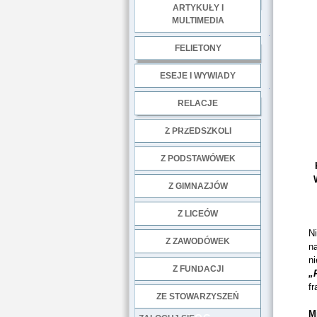
ARTYKUŁY I
MULTIMEDIA
.
FELIETONY
ESEJE I WYWIADY
.
RELACJE
DOBRE PRAKTYKI
Z PRZEDSZKOLI
Z PODSTAWÓWEK
Z GIMNAZJÓW
Z LICEÓW
Ni
Z ZAWODÓWEK
na
n
NGO
Z FUNDACJI
„
f
ZE STOWARZYSZEŃ
M