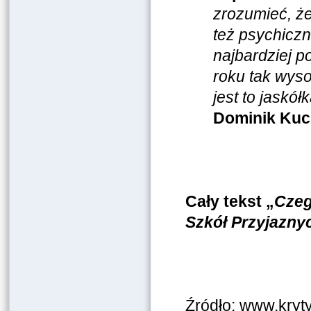
zrozumieć, że
też psychicz
najbardziej p
roku tak wyso
jest to jaskół
Dominik Kuc
Cały tekst „
Czeg
Szkół Przyjazn
Źródło: www.kryty