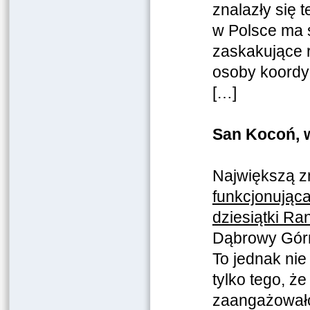
znalazły się 
w Polsce ma s
zaskakujące r
osoby koordy
[…]
San Kocoń, wo
Największą z
funkcjonująca
dziesiątki Ra
Dąbrowy Górni
To jednak nie
tylko tego, ż
zaangażowało 