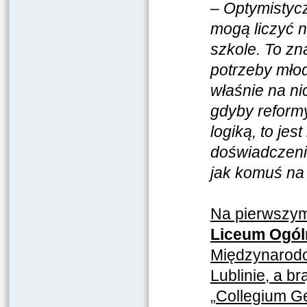
–
Optymistycz
mogą liczyć n
szkole. To zn
potrzeby młod
właśnie na n
gdyby reformy
logiką, to je
doświadczenie
jak komuś na
Na pierwszym
Liceum Ogól
Międzynarodo
Lublinie, a 
„Collegium 