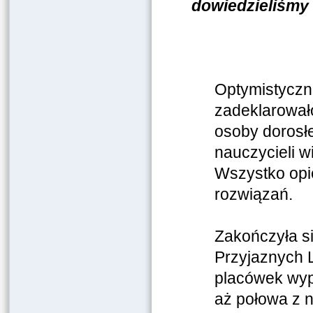
dowiedzieliśmy
Optymistyczne
zadeklarowało
osoby dorosłe
nauczycieli w
Wszystko opi
rozwiązań.
Zakończyła si
Przyjaznych 
placówek wype
aż połowa z 