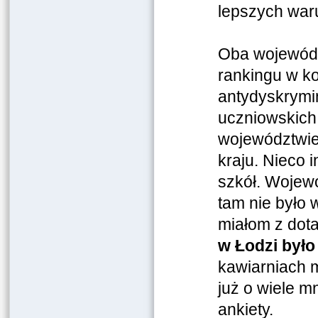
lepszych war
Oba wojewódz
rankingu w k
antydyskrymin
uczniowskich 
województwie 
kraju. Nieco 
szkół. Wojew
tam nie było 
miałom z dota
w Łodzi było
kawiarniach mo
już o wiele m
ankiety.