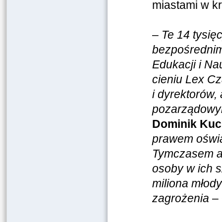
miastami w kr
–
Te 14 tysię
bezpośrednim
Edukacji i Na
cieniu Lex Cz
i dyrektorów,
pozarządowymi
Dominik Kuc
prawem oświ
Tymczasem aż
osoby w ich s
miliona młod
zagrożenia
– 