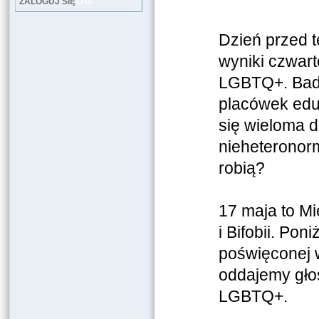
LOG
ZALOGUJ SIĘ
Dzień przed 
wyniki czwart
LGBTQ+. Bada
placówek edu
się wieloma d
nieheteronorm
robią?
17 maja to M
i Bifobii. Pon
poświęconej 
oddajemy głos
LGBTQ+.