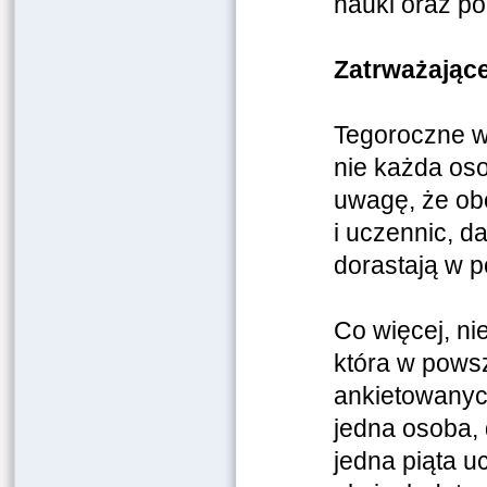
nauki oraz po
Zatrważając
Tegoroczne w
nie każda oso
uwagę, że ob
i uczennic, da
dorastają w p
Co więcej, ni
która w pows
ankietowanych
jedna osoba, 
jedna piąta u