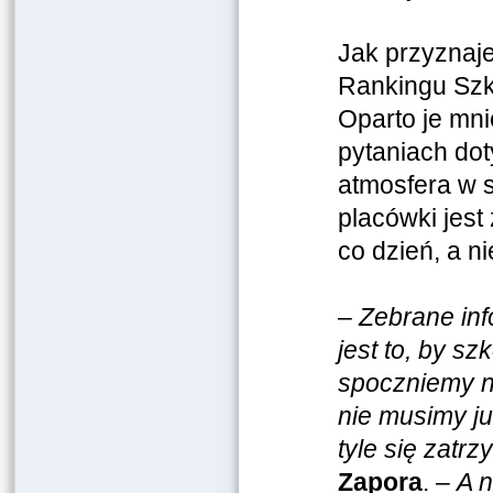
Jak przyznaj
Rankingu Szk
Oparto je mni
pytaniach dot
atmosfera w 
placówki jes
co dzień, a n
–
Zebrane inf
jest to, by s
spoczniemy n
nie musimy j
tyle się zatr
Zapora
. –
A 