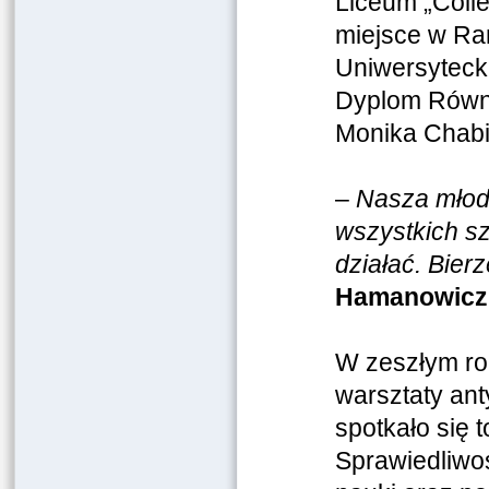
Liceum „Coll
miejsce w Ra
Uniwersyteck
Dyplom Równo
Monika Chabi
–
Nasza młod
wszystkich sz
działać. Bie
Hamanowicz,
W zeszłym ro
warsztaty ant
spotkało się 
Sprawiedliwoś