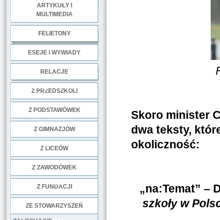
ARTYKUŁY I
MULTIMEDIA
.
FELIETONY
ESEJE I WYWIADY
.
RELACJE
DOBRE PRAKTYKI
Z PRZEDSZKOLI
Z PODSTAWÓWEK
Skoro minister 
dwa teksty, któr
Z GIMNAZJÓW
okoliczność:
Z LICEÓW
Z ZAWODÓWEK
NGO
„na:Temat” – 
Z FUNDACJI
szkoły w Pols
ZE STOWARZYSZEŃ