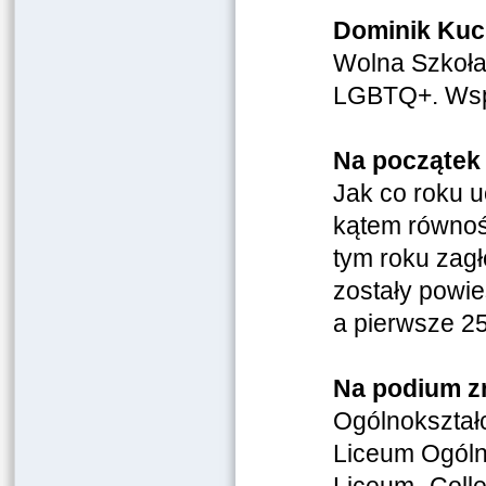
Dominik Kuc
Wolna Szkoła
LGBTQ+. Wspó
Na początek 
Jak co roku u
kątem równoś
tym roku zag
zostały powie
a pierwsze 2
Na podium zn
Ogólnokształ
Liceum Ogólno