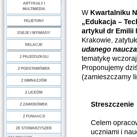
ARTYKUŁY I
MULTIMEDIA
W
Kwartalniku 
.
„Edukacja – Tec
FELIETONY
artykuł dr Emilii
ESEJE I WYWIADY
.
Krakowie, zatytu
RELACJE
udanego naucza
DOBRE PRAKTYKI
Z PRZEDSZKOLI
tematykę wczorajs
Proponujemy dziś 
Z PODSTAWÓWEK
(zamieszczamy lin
Z GIMNAZJÓW
Z LICEÓW
Streszczenie
Z ZAWODÓWEK
NGO
Z FUNDACJI
Celem opracowa
ZE STOWARZYSZEŃ
uczniami i nau