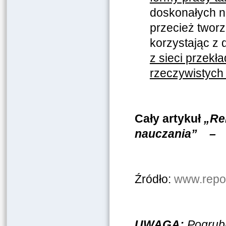
doskonałych n
przecież tworz
korzystając z 
z sieci przekł
rzeczywistych 
Cały artykuł
„Re
nauczania” –
Źródło:
www.repoz
UWAGA:
Pogrubi