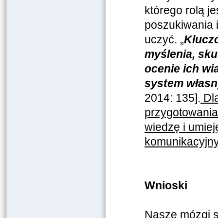
którego rolą 
poszukiwania i
uczyć. „
Kluczo
myślenia, sku
ocenie ich wi
system własn
2014: 135].
Dla
przygotowania
wiedzę i umiej
komunikacyjny
Wnioski
Nasze mózgi s