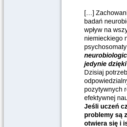
[…] Zachowani
badań neurobi
wpływ na wszy
niemieckiego n
psychosomatyki
neurobiologi
jedynie dzięk
Dzisiaj potrze
odpowiedzialny
pozytywnych re
efektywnej na
Jeśli uczeń c
problemy są 
otwiera się i