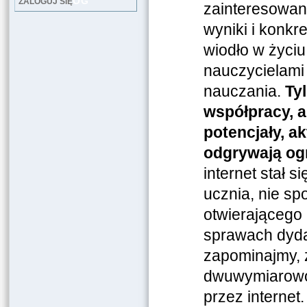
LOG
ZALOGUJ SIĘ
zainteresowan
wyniki i konkr
wiodło w życiu
nauczycielami
nauczania.
Ty
współpracy, a
potencjały, a
odgrywają og
internet stał 
ucznia, nie sp
otwierającego 
sprawach dyda
zapominajmy, 
dwuwymiarowo 
przez internet.