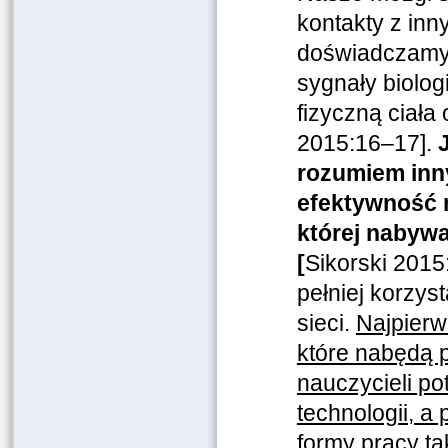
kontakty z in
doświadczamy 
sygnały biolog
fizyczną ciała
2015:16–17].
rozumiem inny
efektywność 
której nabywa
[
Sikorski 2015
pełniej korzys
sieci.
Najpierw
które nabędą 
nauczycieli po
technologii, 
formy pracy ta