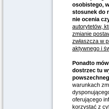
osobistego, w
stosunek do r
nie ocenia cz
autorytetów, k
zmianie posta
zwłaszcza w p
aktywnego i ś
Ponadto mówią
dostrzec tu 
powszechnego
warunkach zmi
dysponującego
oferującego in
korzystać z cy