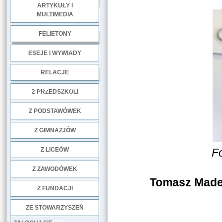
ARTYKUŁY I
MULTIMEDIA
.
FELIETONY
ESEJE I WYWIADY
.
RELACJE
DOBRE PRAKTYKI
Z PRZEDSZKOLI
Z PODSTAWÓWEK
Z GIMNAZJÓW
Z LICEÓW
F
Z ZAWODÓWEK
Tomasz Madej
NGO
Z FUNDACJI
ZE STOWARZYSZEŃ