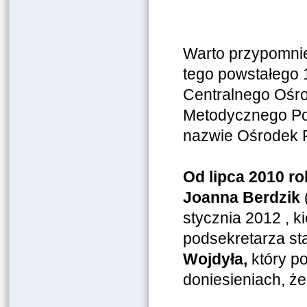
Warto przypomnie
tego powstałego 
Centralnego Ośro
Metodycznego Po
nazwie Ośrodek 
Od lipca 2010 ro
Joanna Berdzik
stycznia 2012 , k
podsekretarza s
Wojdyła,
który p
doniesieniach, że