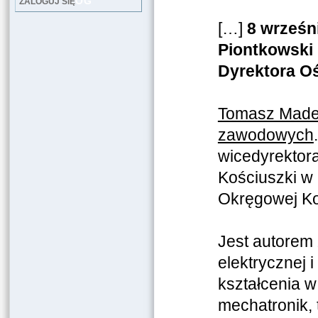
LOG
ZALOGUJ SIĘ
[…]
8 wrześn
Piontkowski
Dyrektora O
Tomasz Madej
zawodowych
wicedyrektor
Kościuszki w
Okręgowej Ko
Jest autorem
elektrycznej
kształcenia 
mechatronik,