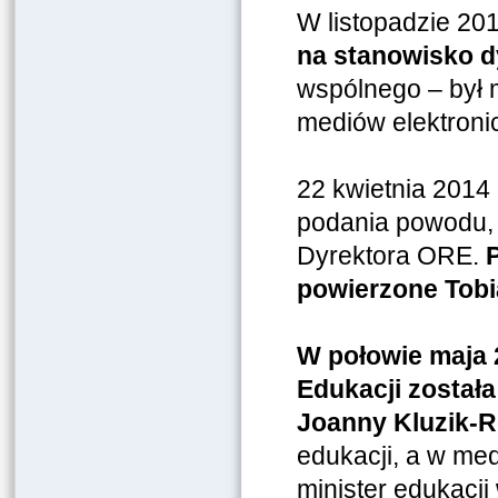
W listopadzie 20
na stanowisko 
wspólnego – był 
mediów elektroni
22 kwietnia 2014
podania powodu,
Dyrektora
ORE.
P
powierzone Tobi
W połowie maja 
Edukacji został
Joanny Kluzik-R
edukacji, a w med
minister edukacji