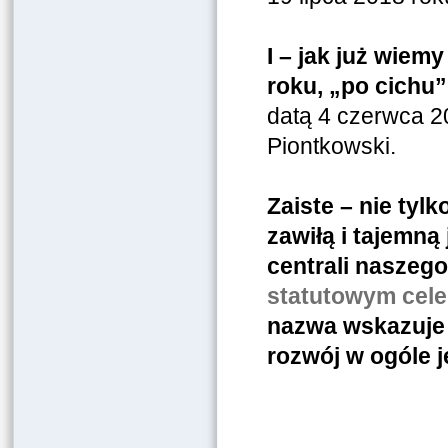
I – jak już wiem
roku, „po cichu
datą 4 czerwca 20
Piontkowski.
Zaiste – nie tyl
zawiłą i tajemną
centrali naszego
statutowym cel
nazwa wskazuje 
rozwój w ogóle 