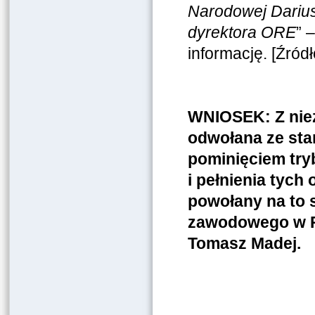
Narodowej Darius
dyrektora ORE
” 
informację. [Źród
WNIOSEK: Z niez
odwołana ze sta
pominięciem try
i pełnienia tyc
powołany na to 
zawodowego w R
Tomasz Madej.