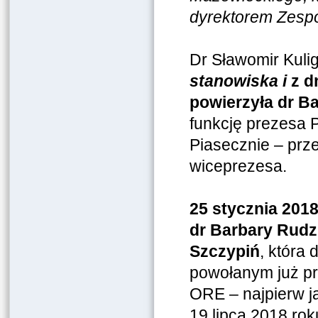
dyrektorem Zespo
Dr Sławomir Kuli
stanowiska i
z d
powierzyła dr B
funkcję prezesa 
Piasecznie – prz
wiceprezesa.
25 stycznia 2018
dr Barbary Rudz
Szczypiń
, która
powołanym już pr
ORE – najpierw ja
19 lipca 2018 rok