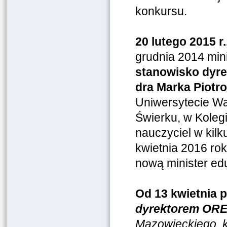
konkursu.
20 lutego 2015 
grudnia 2014 min
stanowisko dyre
dra Marka Piotr
Uniwersytecie Wa
Świerku, w Koleg
nauczyciel w kil
kwietnia 2016 rok
nową minister ed
Od
13 kwietnia 
dyrektorem ORE 
Mazowieckiego, kt