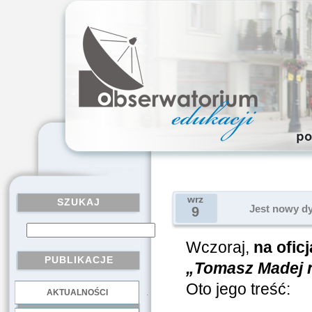
wrz
SZUKAJ
Jest nowy dy
9
Wczoraj,
na ofic
PUBLIKACJE
„Tomasz Madej 
Oto jego treść:
AKTUALNOŚCI
.