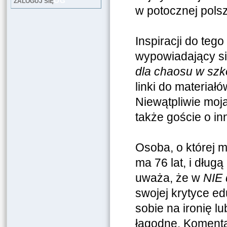
LOG
ZALOGUJ SIĘ
w potocznej pols
Inspiracji do teg
wypowiadający si
dla chaosu w szk
linki do materia
Niewątpliwie moj
także goście o i
Osoba, o której m
ma 76 lat, i dług
uważa, że w
NIE 
swojej krytyce e
sobie na ironię l
łagodne. Komentar