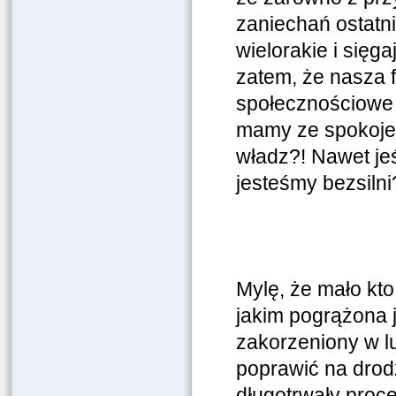
zaniechań ostatni
wielorakie i się
zatem, że nasza f
społecznościowe 
mamy ze spokoje
władz?! Nawet je
jesteśmy bezsilni
Mylę, że mało kto
jakim pogrążona j
zakorzeniony w l
poprawić na drod
długotrwały proce