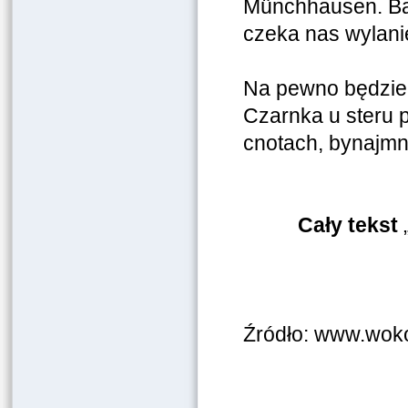
Münchhausen. Bagn
czeka nas wylanie
Na pewno będzie 
Czarnka u steru p
cnotach, bynajmni
Cały tekst
Źródło: www.woko