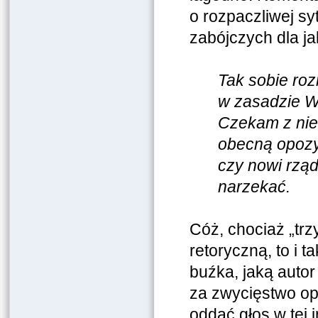
o rozpaczliwej sy
zabójczych dla ja
Tak sobie roz
w zasadzie W
Czekam z niec
obecną opozy
czy nowi rzą
narzekać.
Cóż, chociaż „trz
retoryczną, to i 
buźka, jaką autor
za zwycięstwo op
oddać głos w tej 