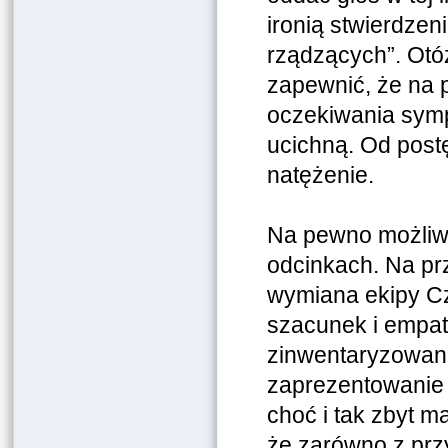
ironią stwierdze
rządzących”. Otó
zapewnić, że na 
oczekiwania sy
ucichną. Od post
natężenie.
Na pewno możliwe
odcinkach. Na pr
wymiana ekipy Cz
szacunek i empat
zinwentaryzowani
zaprezentowanie 
choć i tak zbyt 
że zarówno z prz