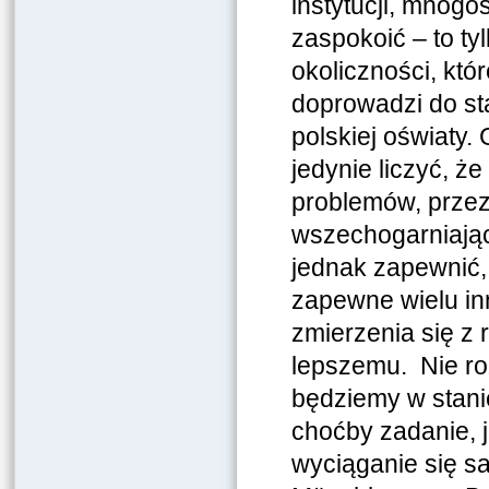
instytucji, mnogo
zaspokoić – to ty
okoliczności, kt
doprowadzi do st
polskiej oświaty.
jedynie liczyć, ż
problemów, przez
wszechogarniają
jednak zapewnić,
zapewne wielu in
zmierzenia się z 
lepszemu. Nie ro
będziemy w stanie
choćby zadanie, j
wyciąganie się 