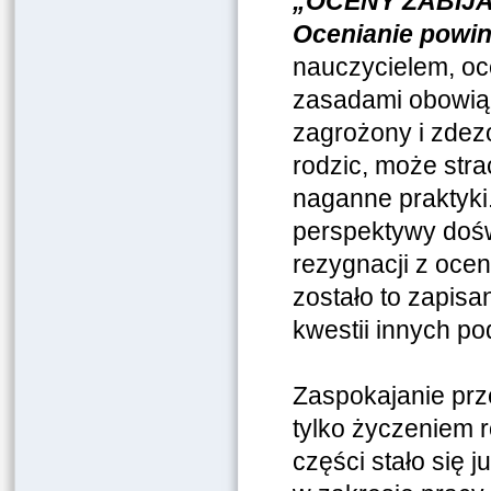
„OCENY ZABIJAJĄ
Ocenianie powi
nauczycielem, oc
zasadami obowiąz
zagrożony i zdezo
rodzic, może strac
naganne praktyki
perspektywy dośw
rezygnacji z ocen
zostało to zapisa
kwestii innych po
Zaspokajanie prze
tylko życzeniem r
części stało się 