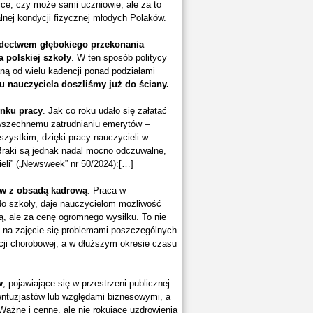
zice, czy może sami uczniowie, ale za to
alnej kondycji fizycznej młodych Polaków.
iadectwem głębokiego przekonania
a polskiej szkoły
. W ten sposób politycy
aną od wielu kadencji ponad podziałami
 nauczyciela doszliśmy już do ściany.
nku pracy
. Jak co roku udało się załatać
owszechnemu zatrudnianiu emerytów –
szystkim, dzięki pracy nauczycieli w
raki są jednak nadal mocno odczuwalne,
eli” („Newsweek” nr 50/2024):[…]
ów z obsadą kadrową
. Praca w
o szkoły, daje nauczycielom możliwość
, ale za cenę ogromnego wysiłku. To nie
u na zajęcie się problemami poszczególnych
cji chorobowej, a w dłuższym okresie czasu
w
, pojawiające się w przestrzeni publicznej.
entuzjastów lub względami biznesowymi, a
Ważne i cenne, ale nie rokujące uzdrowienia