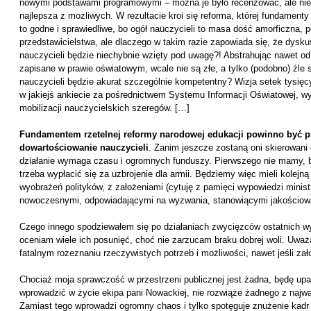
nowymi podstawami programowymi – można je było recenzować, ale nie 
najlepsza z możliwych. W rezultacie kroi się reforma, której fundament
to godne i sprawiedliwe, bo ogół nauczycieli to masa dość amorficzna,
przedstawicielstwa, ale dlaczego w takim razie zapowiada się, że dysku
nauczycieli będzie niechybnie wzięty pod uwagę?! Abstrahując nawet od
zapisane w prawie oświatowym, wcale nie są złe, a tylko (podobno) źle s
nauczycieli będzie akurat szczególnie kompetentny? Wizja setek tysięc
w jakiejś ankiecie za pośrednictwem Systemu Informacji Oświatowej, wy
mobilizacji nauczycielskich szeregów. […]
Fundamentem rzetelnej reformy narodowej edukacji powinno być p
dowartościowanie nauczycieli
. Zanim jeszcze zostaną oni skierowani 
działanie wymaga czasu i ogromnych funduszy. Pierwszego nie mamy, bo
trzeba wypłacić się za uzbrojenie dla armii. Będziemy więc mieli kolejną
wyobrażeń polityków, z założeniami (cytuję z pamięci wypowiedzi ministr
nowoczesnymi, odpowiadającymi na wyzwania, stanowiącymi jakościową
Czego innego spodziewałem się po działaniach zwycięzców ostatnich wy
oceniam wiele ich posunięć, choć nie zarzucam braku dobrej woli. Uważa
fatalnym rozeznaniu rzeczywistych potrzeb i możliwości, nawet jeśli zał
Chociaż moja sprawczość w przestrzeni publicznej jest żadna, będę upar
wprowadzić w życie ekipa pani Nowackiej, nie rozwiąże żadnego z najwa
Zamiast tego wprowadzi ogromny chaos i tylko spotęguje znużenie kadr 