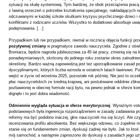
sytuacji na skalę systemową. Tym bardziej, że obok przeciążenia pracą 
z lawiną orzeczeń o potrzebie kształcenia specjalnego, nakładających n
odczuwanymi w każdej szkole skutkami kryzysu psychicznego dzieci i 
konfliktami z rodzicami uczniów. Wszystko to dodatkowo absorbuje uwag
podejmowania. […]
Przypadkiem lub nie przypadkiem, niemal w rocznicę objęcia funkcji p
pozytywnej zmiany
w pragmatyce zawodu nauczyciela. Zgodnie z ośw
Broniarza, będzie nagroda jubileuszowa za 45 lat pracy, zmienią się na 
ponadwymiarowych, skrócony do jednego roku zostanie okres zatrudnie
określony. Bardzo ważną zapowiedzią jest też uporządkowanie zasad 
dyscyplinarnymi, których liczba wzrosła w ostatnich latach lawinowo. P
wejść w życie od września 2025, pozostałe rok później. Nie jest to ocze
płac nauczycielskich ze średnią krajową, ani postulowane oddolnie zlik
pozbawionej w obecnej formule racji bytu, na pewno jednak w sferze 
drgnęło i to jest dobra wiadomość.
Odmiennie wygląda sytuacja w sferze merytorycznej
. Wyraźnym votu
podstawowych była ingerencja rozporządzeniem w zasady zadawania pr
reformy ma być podobno inaczej, głos nauczycieli ma się liczyć. Ale cz
recenzowania profilu absolwenta. Bez większego odzewu, co zupełnie nie d
stanie się on fundamentem zmian, dyskusji żadnej nie było. Jak to ktoś
mój samochód, a następnie zaproszono do dyskusji o zasadach jego uż