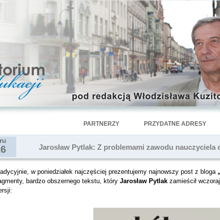
PARTNERZY
PRZYDATNE ADRESY
ru
Jarosław Pytlak: Z problemami zawodu nauczyciela d
16
radycyjnie, w poniedziałek najczęściej prezentujemy najnowszy post z bloga
ragmenty, bardzo obszernego tekstu, który
Jarosław Pytlak
zamieścił wczoraj
rsji: