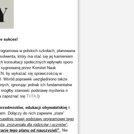
e sukces!
programowa w polskich szkołach, planowana
bsolwenta, który ma stać się jej kamieniem
h konsultacji społecznych wpłynęło sporo
ch, sygnowaną przez Komitet Nauk
EN, by wykazać się sprawczością w
.0. Wśród poprawek uwzględniono także
ych, ignorując jednak ich fundamentalne
y mógłby stanowić podstawę myślenia o
a zapoznać się
TUTAJ
).
zedmiotów, edukacji obywatelskiej i
em. Dołączy do nich zapewne „stare”
zupełnie nowej podstawy programowej tego
sta, zrozumiała dla rodziców i uczniów”
,
ację tego planu od nauczycieli
”
.
Nie