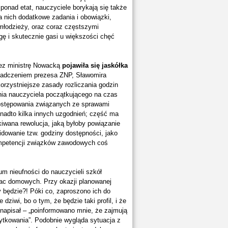
ponad etat, nauczyciele borykają się także
a nich dodatkowe zadania i obowiązki,
młodzieży, oraz coraz częstszymi
ę i skutecznie gasi u większości chęć
rzez ministrę Nowacką
pojawiła się jaskółka
iadczeniem prezesa ZNP, Sławomira
korzystniejsze zasady rozliczania godzin
nia nauczyciela początkującego na czas
postępowania związanych ze sprawami
onadto kilka innych uzgodnień; część ma
kiwana rewolucja, jaką byłoby powiązanie
widowanie tzw. godziny dostępności, jako
kompetencji związków zawodowych coś
m nieufności do nauczycieli szkół
ac domowych. Przy okazji planowanej
y będzie?! Póki co, zaproszono ich do
ziwi, bo o tym, że będzie taki profil, i że
 napisał – „poinformowano mnie, że zajmują
ytkowania”. Podobnie wygląda sytuacja z