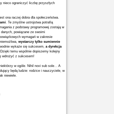
by nieco ograniczyć liczbę przyszłych
jest ona raczej dobra dla społeczeństwa.
sami
. Te zmyślne ustrojstwa potrafią
ymagania z podstawy programowej zostają w
 danych, powiązane ze swoimi
u obowiązkowych wymagań w zakresie
e niemożliwa,
wystarczy tylko sumiennie
zawodnie wykaże się sukcesem,
a dyrekcja
Dzięki temu wspólnie dopiszemy kolejny
się wdrożyć z sukcesem!
 niektórzy w ogóle. Nihil novi sub sole… A
ujący będą ludzie: rodzice i nauczyciele, w
ak niewiele.
J