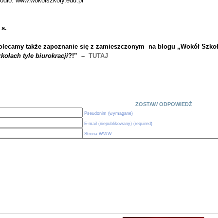
ródło: www.wokolszkoly.edu.pl
 s.
olecamy także zapoznanie się z zamieszczonym na blogu „Wokół Szkoły
zkołach tyle biurokracji
?!” –
TUTAJ
ZOSTAW ODPOWIEDŹ
Pseudonim (wymagane)
E-mail (niepublikowany) (required)
Strona WWW