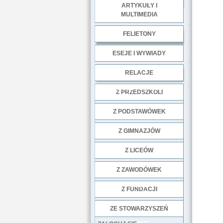
ARTYKUŁY I
MULTIMEDIA
.
FELIETONY
ESEJE I WYWIADY
.
RELACJE
DOBRE PRAKTYKI
Z PRZEDSZKOLI
Z PODSTAWÓWEK
Z GIMNAZJÓW
Z LICEÓW
Z ZAWODÓWEK
NGO
Z FUNDACJI
ZE STOWARZYSZEŃ