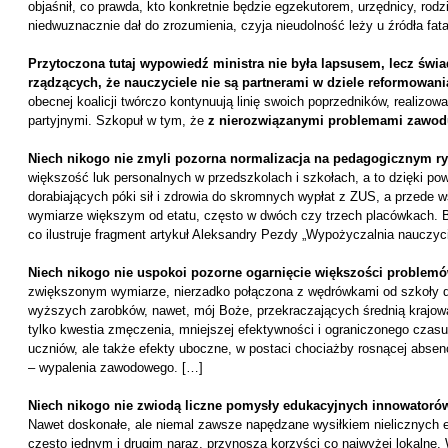
objaśnił, co prawda, kto konkretnie będzie egzekutorem, urzędnicy, rod
niedwuznacznie dał do zrozumienia, czyja nieudolność leży u źródła fat
Przytoczona tutaj wypowiedź ministra nie była lapsusem, lecz św
rządzących, że nauczyciele nie są partnerami w dziele reformowani
obecnej koalicji twórczo kontynuują linię swoich poprzedników, realizow
partyjnymi. Szkopuł w tym, że
z nierozwiązanymi problemami zawodu
Niech nikogo nie zmyli
pozorna normalizacja na pedagogicznym ry
większość luk personalnych w przedszkolach i szkołach, a to dzięki p
dorabiających póki sił i zdrowia do skromnych wypłat z ZUS, a przede w
wymiarze większym od etatu, często w dwóch czy trzech placówkach. B
co ilustruje fragment artykuł Aleksandry Pezdy „Wypożyczalnia nauczyci
Niech nikogo nie uspokoi
pozorne ogarnięcie większości problem
zwiększonym wymiarze, nierzadko połączona z wędrówkami od szkoły d
wyższych zarobków, nawet, mój Boże, przekraczających średnią krajową
tylko kwestia zmęczenia, mniejszej efektywności i ograniczonego czas
uczniów, ale także efekty uboczne, w postaci chociażby rosnącej absen
– wypalenia zawodowego. […]
Niech nikogo nie zwiodą
liczne pomysły edukacyjnych innowatoró
Nawet doskonałe, ale niemal zawsze napędzane wysiłkiem nielicznych 
często jednym i drugim naraz, przynoszą korzyści co najwyżej lokalne. 