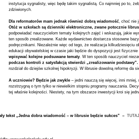
instytucja sygnalisty, więc będę takim sygnalistą. Co najmniej po to, że
zdziwionych.
Dla reformatorów mam jednak również dobrą wiadomość
, choć nie 
Otóż w szkołach są dzienniki elektroniczne, zwane potocznie libru
podpowiadać nauczycielom tematy kolejnych zajęć i wskazują, jakie w
ten sposób zrealizowane. Każde wydawnictwo dostarcza stosowne bazy
podręcznikami. Niezależnie więc od tego, że realizacja kilkudziesięci
edukacji obywatelskiej w czasie jaki będzie do dyspozycji jest fizyczni
wpisywać kolejne podsuwane tematy
. W ten sposób nauczyciel nie
podczas kontroli z satysfakcją stwierdzi „zrealizowanie podstawy”.
rozdział do dziejów szkolnej hipokryzji. W librusie dowolną reformę da 
A uczniowie? Będzie jak zwykle
– jedni nauczą się więcej, inni mniej,
rozstrzygną o tym tylko w niewielkim stopniu programy nauczania. Decyd
tej właśnie kolejności. Niestety, na tym obszarze inwestycji kroi się jedn
ały tekst „Jedna dobra wiadomość – w librusie będzie sukces” –
TUTA