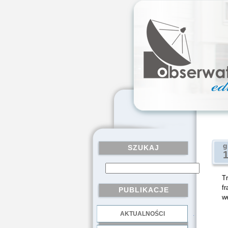
g
SZUKAJ
T
f
PUBLIKACJE
we
AKTUALNOŚCI
.