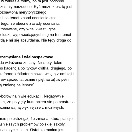
w zakresie formy, bo ta jest podobno
y zostały narzucone. Być może zresztą jest
 pozbawiona merytorycznego
sji na temat zasad oceniania głos
 tego, że obecne zasady oceniania,
tosowane, czy w tej kwestii głos
y ludzi, wypowiadających się na ten temat
daje mi się absurdalna. Nie tędy droga do
rzemyślane i wieloaspektowe
do wdrażania zmiany. Niestety, takie
 kadencja polityków krótka, drugiego, bo
 reformę krótkoterminową, wziętą z ambicji i
ów sprzed lat ośmiu i piętnastu) „w pełni
 zmianę na lepsze”.
borów na niwie edukacji. Negatywnie
m, że przyjęty kurs opiera się po prostu na
ożenia są najpiękniejsze z możliwych.
cie przestrzegał, że zmiana, którą planuje
żniejszych problemów polskiej szkoły.
nauczycielskich. Ostatnio modna jest