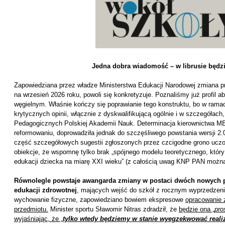
Jedna dobra wiadomość – w librusie będzi
Zapowiedziana przez władze Ministerstwa Edukacji Narodowej zmiana 
na wrzesień 2026 roku, powoli się konkretyzuje. Poznaliśmy już profil a
węgielnym. Właśnie kończy się poprawianie tego konstruktu, bo w ramac
krytycznych opinii, włącznie z dyskwalifikującą ogólnie i w szczegóła
Pedagogicznych Polskiej Akademii Nauk. Determinacja kierownictwa M
reformowaniu, doprowadziła jednak do szczęśliwego powstania wersji 2
część szczegółowych sugestii zgłoszonych przez czcigodne grono uczon
obiekcje, że wspomnę tylko brak „spójnego modelu teoretycznego, któr
edukacji dziecka na miarę XXI wieku” (z całością uwag KNP PAN możn
Równolegle powstaje awangarda zmiany w postaci dwóch nowych pr
edukacji zdrowotnej
, mających wejść do szkół z rocznym wyprzedzeni
wychowanie fizyczne, zapowiedziano bowiem ekspresowe
opracowanie 
przedmiotu.
Minister sportu Sławomir Nitras zdradził, że
będzie ona „
pro
wyjaśniając, że „
tylko wtedy będziemy w stanie wyegzekwować realiz