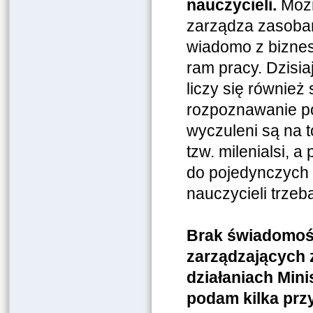
nauczycieli.
Możn
zarządza zasobam
wiadomo z biznes
ram pracy. Dzisiaj
liczy się również
rozpoznawanie po
wyczuleni są na t
tzw. milenialsi, 
do pojedynczych 
nauczycieli trzeb
Brak świadomośc
zarządzających 
działaniach Mini
podam kilka prz