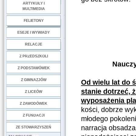
ARTYKUŁY I
MULTIMEDIA
.
FELIETONY
ESEJE I WYWIADY
.
RELACJE
DOBRE PRAKTYKI
Z PRZEDSZKOLI
Nauczy
Z PODSTAWÓWEK
Z GIMNAZJÓW
Od wielu lat do
stanie dotrzeć, 
Z LICEÓW
wyposażenia pl
Z ZAWODÓWEK
kości, dobrze wy
NGO
Z FUNDACJI
młodego pokoleni
narracja obsadza
ZE STOWARZYSZEŃ