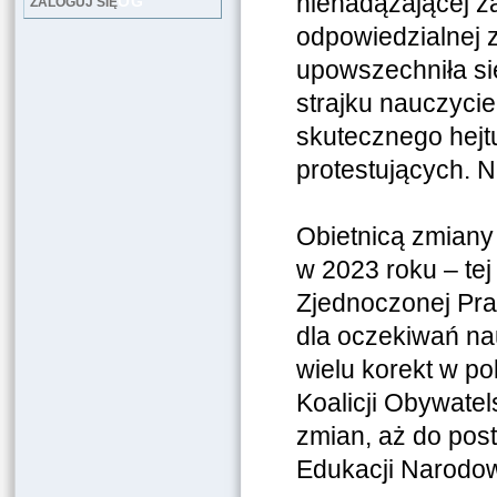
nienadążającej za
LOG
ZALOGUJ SIĘ
odpowiedzialnej z
upowszechniła si
strajku nauczycie
skutecznego hej
protestujących. N
Obietnicą zmiany
w 2023 roku – tej
Zjednoczonej Pra
dla oczekiwań na
wielu korekt w po
Koalicji Obywatel
zmian, aż do post
Edukacji Narodow