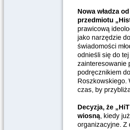
Nowa władza od 
przedmiotu „His
prawicową ideolo
jako narzędzie do
świadomości młod
odnieśli się do te
zainteresowanie
podręcznikiem do
Roszkowskiego. W
czas, by przybliż
Decyzja, że „HiT
wiosną
, kiedy j
organizacyjne. Z 