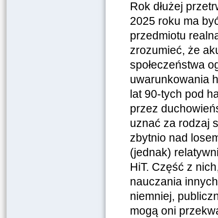
Rok dłużej przetr
2025 roku ma być 
przedmiotu realn
zrozumieć, że aku
społeczeństwa o
uwarunkowania hi
lat 90-tych pod h
przez duchowieńs
uznać za rodzaj s
zbytnio nad lose
(jednak) relatywn
HiT. Część z nic
nauczania innych
niemniej, publicz
mogą oni przekwa