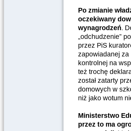
Po zmianie wład
oczekiwany dowó
wynagrodzeń
. D
„odchudzenie” p
przez PiS kurato
zapowiadanej za 
kontrolnej na wsp
też trochę deklar
został zatarty p
domowych w szkol
niż jako wotum ni
Ministerstwo Ed
przez to ma ogr