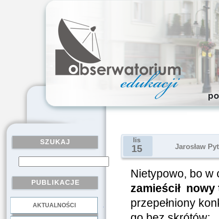
lis
SZUKAJ
Jarosław Pyt
15
Nietypowo, bo w 
PUBLIKACJE
zamieścił nowy 
przepełniony kon
AKTUALNOŚCI
.
go bez skrótów: