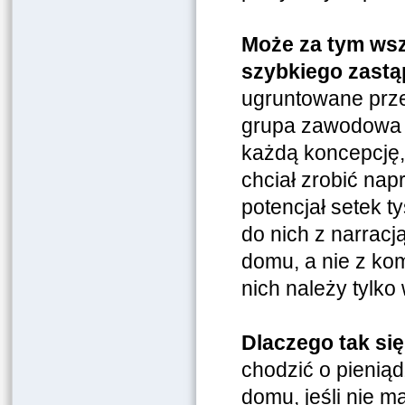
Może za tym wszy
szybkiego zastąp
ugruntowane prze
grupa zawodowa z
każdą koncepcję,
chciał zrobić na
potencjał setek t
do nich z narrac
domu, a nie z kom
nich należy tylko
Dlaczego tak się
chodzić o pienią
domu, jeśli nie m