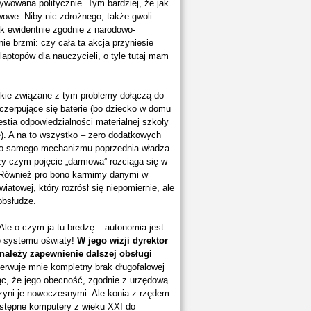
ywowana politycznie. Tym bardziej, że jak
owe. Niby nic zdrożnego, także gwoli
ak ewidentnie zgodnie z narodowo-
ie brzmi: czy cała ta akcja przyniesie
aptopów dla nauczycieli, o tyle tutaj mam
kie związane z tym problemy dołączą do
czerpujące się baterie (bo dziecko w domu
westia odpowiedzialności materialnej szkoły
ne). A na to wszystko – zero dodatkowych
ego samego mechanizmu poprzednia władza
y czym pojęcie „darmowa” rozciąga się w
. Również pro bono karmimy danymi w
towej, który rozrósł się niepomiernie, ale
obsłudze.
le o czym ja tu bredzę – autonomia jest
ję systemu oświaty!
W jego wizji dyrektor
 należy zapewnienie dalszej obsługi
nerwuje mnie kompletny brak długofalowej
ąc, że jego obecność, zgodnie z urzędową
czyni je nowoczesnymi. Ale konia z rzędem
ostępne komputery z wieku XXI do