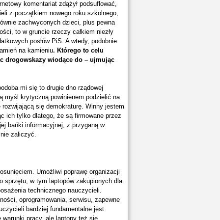
ernetowy komentariat zdążył podsuflować,
cieli z początkiem nowego roku szkolnego,
równie zachwyconych dzieci, plus pewna
ości, to w gruncie rzeczy całkiem niezły
datkowych posłów PiS. A wtedy, podobnie
kamień na kamieniu
. Którego to celu
jąc drogowskazy wiodące do – ujmując
odoba mi się to drugie dno rządowej
ą myśl krytyczną powinienem podzielić na
 rozwijającą się demokraturę. Winny jestem
c ich tylko dlatego, że są firmowane przez
ej bańki informacyjnej, z przyganą w
ie zaliczyć.
osunięciem. Umożliwi poprawę organizacji
o sprzętu, w tym laptopów zakupionych dla
osażenia technicznego nauczycieli.
asności, oprogramowania, serwisu, zapewne
czycieli bardziej fundamentalne jest
warunki pracy, ale laptopy też się