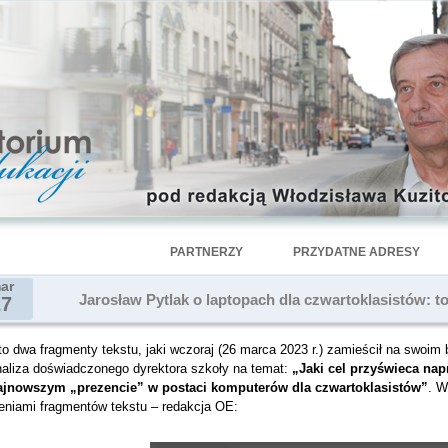
PARTNERZY
PRZYDATNE ADRESY
ar
Jarosław Pytlak o laptopach dla czwartoklasistów: 
27
o dwa fragmenty tekstu, jaki wczoraj (26 marca 2023 r.) zamieścił na swoim 
naliza doświadczonego dyrektora szkoły na temat:
„Jaki cel przyświeca na
ajnowszym „prezencie” w postaci komputerów dla czwartoklasistów”
. W
leniami fragmentów tekstu – redakcja OE: