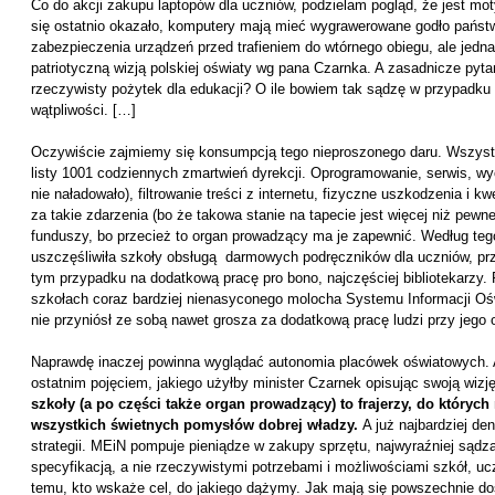
Co do akcji zakupu laptopów dla uczniów, podzielam pogląd, że jest mot
się ostatnio okazało, komputery mają mieć wygrawerowane godło państw
zabezpieczenia urządzeń przed trafieniem do wtórnego obiegu, ale jedn
patriotyczną wizją polskiej oświaty wg pana Czarnka. A zasadnicze pytan
rzeczywisty pożytek dla edukacji? O ile bowiem tak sądzę w przypadku l
wątpliwości. […]
Oczywiście zajmiemy się konsumpcją tego nieproszonego daru. Wszyst
listy 1001 codziennych zmartwień dyrekcji. Oprogramowanie, serwis, wy
nie naładowało), filtrowanie treści z internetu, fizyczne uszkodzenia i k
za takie zdarzenia (bo że takowa stanie na tapecie jest więcej niż pew
funduszy, bo przecież to organ prowadzący ma je zapewnić. Według t
uszczęśliwiła szkoły obsługą darmowych podręczników dla uczniów, prz
tym przypadku na dodatkową pracę pro bono, najczęściej bibliotekarzy
szkołach coraz bardziej nienasyconego molocha Systemu Informacji Oświa
nie przyniósł ze sobą nawet grosza za dodatkową pracę ludzi przy jego 
Naprawdę inaczej powinna wyglądać autonomia placówek oświatowych. A
ostatnim pojęciem, jakiego użyłby minister Czarnek opisując swoją wiz
szkoły (a po części także organ prowadzący) to frajerzy, do których
wszystkich świetnych pomysłów dobrej władzy.
A już najbardziej de
strategii. MEiN pompuje pieniądze w zakupy sprzętu, najwyraźniej sądz
specyfikacją, a nie rzeczywistymi potrzebami i możliwościami szkół, u
temu, kto wskaże cel, do jakiego dążymy. Jak mają się powszechnie d