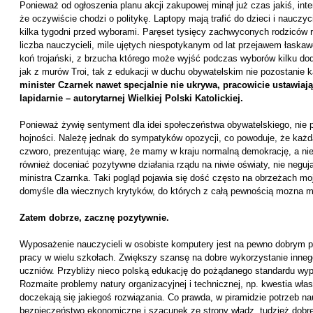
Ponieważ od ogłoszenia planu akcji zakupowej minął już czas jakiś, int
że oczywiście chodzi o politykę. Laptopy mają trafić do dzieci i nauczy
kilka tygodni przed wyborami. Paręset tysięcy zachwyconych rodziców 
liczba nauczycieli, mile ujętych niespotykanym od lat przejawem łaskaw
koń trojański, z brzucha którego może wyjść podczas wyborów kilku do
jak z murów Troi, tak z edukacji w duchu obywatelskim nie pozostanie 
minister Czarnek nawet specjalnie nie ukrywa, pracowicie ustawia
lapidarnie – autorytarnej Wielkiej Polski Katolickiej.
Ponieważ żywię sentyment dla idei społeczeństwa obywatelskiego, nie p
hojności. Należę jednak do sympatyków opozycji, co powoduje, że każd
czworo, prezentując wiarę, że mamy w kraju normalną demokrację, a nie
również doceniać pozytywne działania rządu na niwie oświaty, nie negują
ministra Czarnka. Taki pogląd pojawia się dość często na obrzeżach moj
domyśle dla wiecznych krytyków, do których z całą pewnością mozna mn
Zatem dobrze, zacznę pozytywnie.
Wyposażenie nauczycieli w osobiste komputery jest na pewno dobrym p
pracy w wielu szkołach. Zwiększy szansę na dobre wykorzystanie inneg
uczniów. Przybliży nieco polską edukację do pożądanego standardu wyp
Rozmaite problemy natury organizacyjnej i technicznej, np. kwestia wł
doczekają się jakiegoś rozwiązania. Co prawda, w piramidzie potrzeb nau
bezpieczeństwo ekonomiczne i szacunek ze strony władz, tudzież dobre 