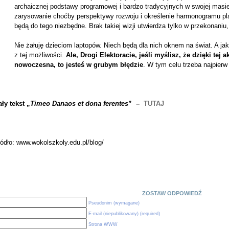
archaicznej podstawy programowej i bardzo tradycyjnych w swojej masie 
zarysowanie choćby perspektywy rozwoju i określenie harmonogramu pla
będą do tego niezbędne. Brak takiej wizji utwierdza tylko w przekonaniu
Nie żałuję dzieciom laptopów. Niech będą dla nich oknem na świat. A ja
z tej możliwości.
Ale, Drogi Elektoracie, jeśli myślisz, że dzięki tej a
nowoczesna, to jesteś w grubym błędzie
. W tym celu trzeba najpierw
ły tekst „
Timeo Danaos et dona ferentes
” –
TUTAJ
ódło: www.wokolszkoly.edu.pl/blog/
ZOSTAW ODPOWIEDŹ
Pseudonim (wymagane)
E-mail (niepublikowany) (required)
Strona WWW