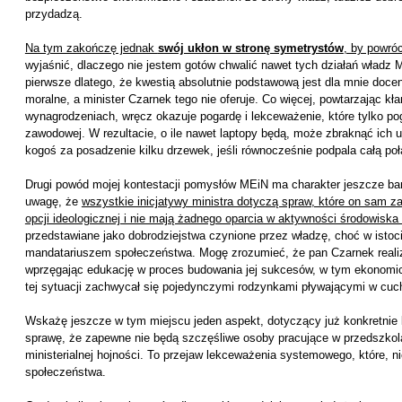
przydadzą.
Na tym zakończę jednak
swój ukłon w stronę symetrystów
, by powró
wyjaśnić, dlaczego nie jestem gotów chwalić nawet tych działań władz 
pierwsze dlatego, że kwestią absolutnie podstawową jest dla mnie doceni
moralne, a minister Czarnek tego nie oferuje. Co więcej, powtarzając 
wynagrodzeniach, wręcz okazuje pogardę i lekceważenie, które tylko pogł
zawodowej. W rezultacie, o ile nawet laptopy będą, może zbraknąć ich 
kogoś za posadzenie kilku drzewek, jeśli równocześnie podpala całą poł
Drugi powód mojej kontestacji pomysłów MEiN ma charakter jeszcze bar
uwagę, że
wszystkie inicjatywy ministra dotyczą spraw, które on sam z
opcji ideologicznej i nie mają żadnego oparcia w aktywności środowisk
przedstawiane jako dobrodziejstwa czynione przez władzę, choć w istocie
mandatariuszem społeczeństwa. Mogę zrozumieć, że pan Czarnek realizu
wprzęgając edukację w proces budowania jej sukcesów, w tym ekonomi
tej sytuacji zachwycał się pojedynczymi rodzynkami pływającymi w cuch
Wskażę jeszcze w tym miejscu jeden aspekt, dotyczący już konkretnie 
sprawę, że zapewne nie będą szczęśliwe osoby pracujące w przedszkola
ministerialnej hojności. To przejaw lekceważenia systemowego, które, n
społeczeństwa.