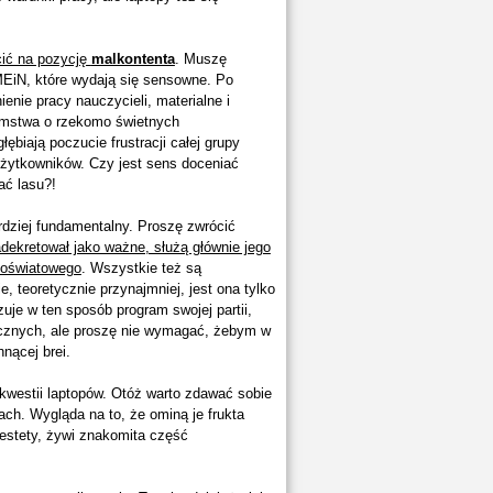
cić na pozycję
malkontenta
. Muszę
MEiN, które wydają się sensowne. Po
enie pracy nauczycieli, materialne i
kłamstwa o rzekomo świetnych
ębiają poczucie frustracji całej grupy
użytkowników. Czy jest sens doceniać
ać lasu?!
dziej fundamentalny. Proszę zwrócić
adekretował jako ważne, służą głównie jego
a oświatowego
. Wszystkie też są
, teoretycznie przynajmniej, jest ona tylko
je w ten sposób program swojej partii,
cznych, ale proszę nie wymagać, żebym w
nącej brei.
kwestii laptopów. Otóż warto zdawać sobie
ch. Wygląda na to, że ominą je frukta
iestety, żywi znakomita część