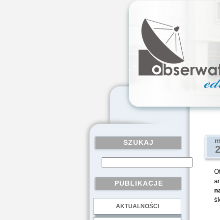
m
SZUKAJ
Ot
a
PUBLIKACJE
n
ś
AKTUALNOŚCI
.