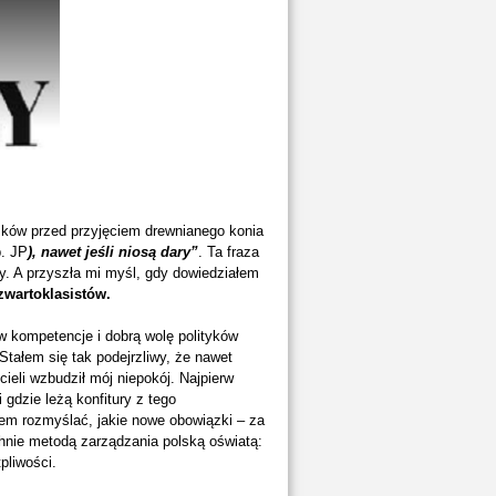
omków przed przyjęciem drewnianego konia
. JP
), nawet jeśli niosą dary”
. Ta fraza
y. A przyszła mi myśl, gdy dowiedziałem
zwartoklasistów.
w kompetencje i dobrą wolę polityków
tałem się tak podejrzliwy, że nawet
ieli wzbudził mój niepokój. Najpierw
 gdzie leżą konfitury z tego
em rozmyślać, jakie nowe obowiązki – za
nie metodą zarządzania polską oświatą:
pliwości.