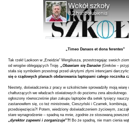
„Timeo Danaos et dona ferentes”
Tak rzekł Laokoon w „Eneidzie” Wergiliusza, przestrzegając swoich zi
od wrogów oblegających Troję.
„Obawiam się Danaów
(Greków – przyp
stała się symbolem przestrogi przed ukrytymi złymi intencjami darczyńc
się o rządowych planach obdarowania laptopami całego rocznika c
Niestety, doświadczenia z pracy w szkolnictwie sprowadziły moją wiarę 
chałturzących we władzach oświatowych do poziomu zera absolutnego. S
ogłoszony równocześnie plan zakupu laptopów dla setek tysięcy nauczyc
zastanowiłem się, co też ministrowie, Cieszyński i Czarnek, kombinują, i
przedsięwzięcia?! Potem, wiedziony doświadczeniem życiowym, zaczął
stare wynagrodzenie – spadną na mnie, zgodnie ze stosowaną powszech
„
dyrektor zapewni i zorganizuje
”?!
Bo że spadną, nie mam cienia wąt