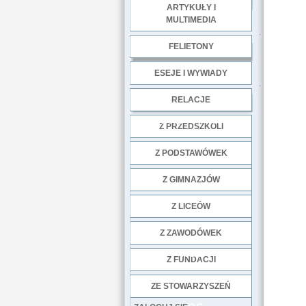
ARTYKUŁY I
MULTIMEDIA
.
FELIETONY
ESEJE I WYWIADY
.
RELACJE
DOBRE PRAKTYKI
Z PRZEDSZKOLI
Z PODSTAWÓWEK
Z GIMNAZJÓW
Z LICEÓW
Z ZAWODÓWEK
NGO
Z FUNDACJI
ZE STOWARZYSZEŃ