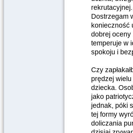
rekrutacyjnej
Dostrzegam w
konieczność 
dobrej oceny
temperuje w 
spokoju i be
Czy zapłakał
prędzej wielu
dziecka. Osob
jako patriotyc
jednak, póki 
tej formy wy
doliczania pu
dzisiaj zrywa