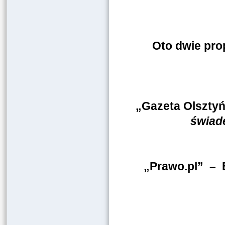
Oto dwie pro
„Gazeta Olszt
świad
„Prawo.pl” – B