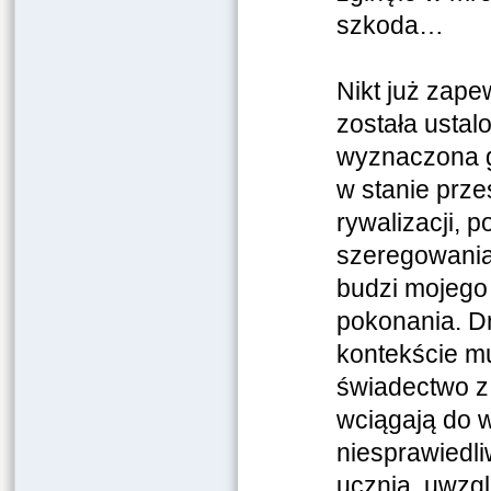
szkoda…
Nikt już zape
została ustal
wyznaczona gr
w stanie prze
rywalizacji, 
szeregowania 
budzi mojego
pokonania. 
kontekście mu
świadectwo z
wciągają do w
niesprawiedl
ucznia, uwzgl