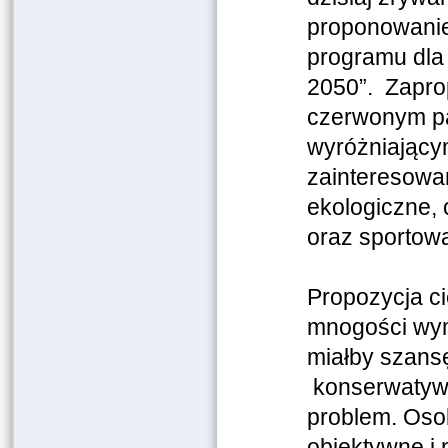
proponowanie
programu dla
2050”. Zapro
czerwonym pa
wyróżniającym
zainteresowa
ekologiczne, 
oraz sportową”
Propozycja c
mnogości wym
miałby szansę
konserwatywn
problem. Osob
obiektywne i