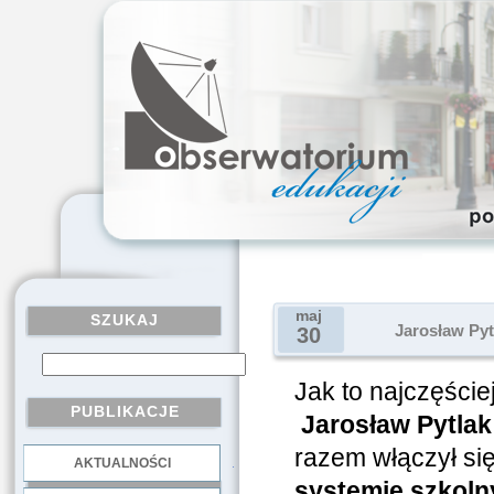
maj
SZUKAJ
Jarosław Pyt
30
Jak to najczęście
PUBLIKACJE
Jarosław Pytlak
razem włączył si
AKTUALNOŚCI
.
systemie szkol