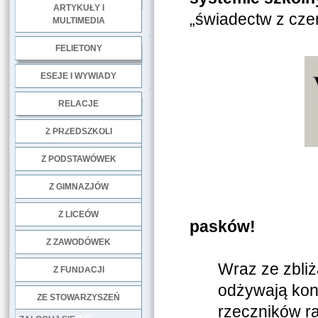
ARTYKUŁY I
„świadectw z cz
MULTIMEDIA
.
FELIETONY
ESEJE I WYWIADY
.
RELACJE
DOBRE PRAKTYKI
Z PRZEDSZKOLI
Z PODSTAWÓWEK
Z GIMNAZJÓW
Pogratul
Z LICEÓW
pasków!
Z ZAWODÓWEK
NGO
Wraz ze zbliż
Z FUNDACJI
odżywają kon
ZE STOWARZYSZEŃ
rzeczników r