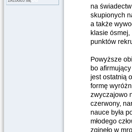
LOG
ZALOGUJ SIĘ
na świadectw
skupionych na
a także wywoł
klasie ósmej
punktów rekr
Powyższe obie
bo afirmujący
jest ostatnią
formę wyróżni
zwyczajowo na
czerwony, nar
nauce była po
młodego człow
zginęło w mr