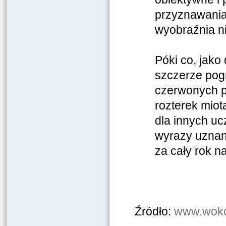
przyznawania
wyobraźnia ni
Póki co, jako
szczerze pog
czerwonych p
rozterek mio
dla innych uc
wyrazy uznan
za cały rok n
Źródło:
www.wokol