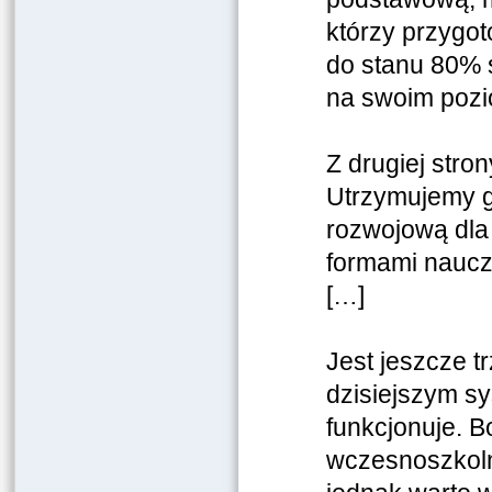
którzy przygot
do stanu 80% 
na swoim pozio
Z drugiej str
Utrzymujemy gi
rozwojową dla 
formami naucz
[…]
Jest jeszcze t
dzisiejszym sy
funkcjonuje. B
wczesnoszkoln