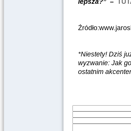
lepsza?”
–
TUT
Źródło:www.jaros
*Niestety! Dziś j
wyzwanie: Jak go
ostatnim akcent