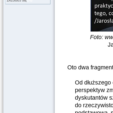
LOG
ZALOGUJ SIĘ
Foto: w
Ja
Oto dwa fragment
Od dłuższego 
perspektyw zm
dyskutantów sz
do rzeczywist
podstawową, m