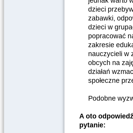
jednak warto w
dzieci przeby
zabawki, odpow
dzieci w grupa
popracować na
zakresie eduk
nauczycieli w
obcych na zaj
działań wzmac
społeczne prz
Podobne wyzwa
A oto odpowiedź
pytanie: