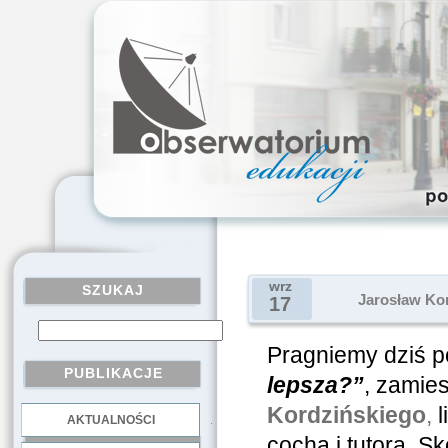
wrz
SZUKAJ
Jarosław Kor
17
Pragniemy dziś po
PUBLIKACJE
lepsza?”
, zamie
Kordzińskiego
,
l
AKTUALNOŚCI
.
cocha i tutora. S