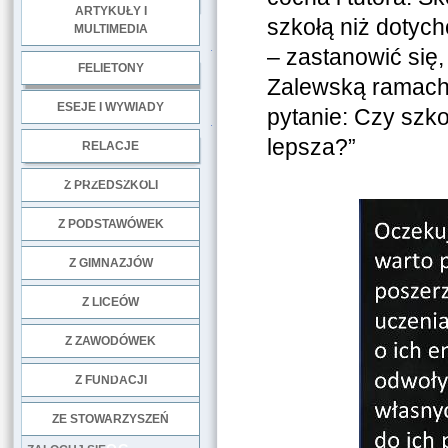
ARTYKUŁY I
szkołą niż dotych
MULTIMEDIA
.
– zastanowić się
FELIETONY
Zalewską ramach
ESEJE I WYWIADY
pytanie: Czy szko
.
lepsza?”
RELACJE
DOBRE PRAKTYKI
Z PRZEDSZKOLI
Z PODSTAWÓWEK
Z GIMNAZJÓW
Z LICEÓW
Z ZAWODÓWEK
NGO
Z FUNDACJI
ZE STOWARZYSZEŃ