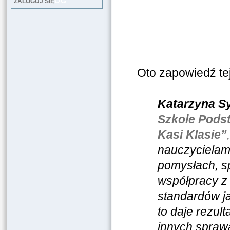
LOG
ZALOGUJ SIĘ
Oto zapowiedź te
Katarzyna S
Szkole Pods
Kasi Klasie”
,
nauczycielam
pomysłach, s
współpracy z 
standardów ja
to daje rezult
innych sprawa