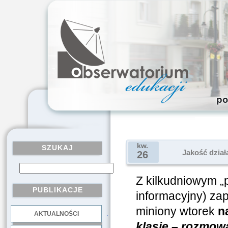
kw.
SZUKAJ
Jakość dział
26
Z kilkudniowym „
PUBLIKACJE
informacyjny) za
miniony wtorek
n
AKTUALNOŚCI
.
klasie – rozmow