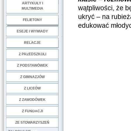
ARTYKUŁY I
wątpliwości, że b
MULTIMEDIA
.
ukryć – na rubie
FELIETONY
edukować młodyc
ESEJE I WYWIADY
.
RELACJE
DOBRE PRAKTYKI
Z PRZEDSZKOLI
Z PODSTAWÓWEK
Z GIMNAZJÓW
Z LICEÓW
Z ZAWODÓWEK
NGO
Z FUNDACJI
ZE STOWARZYSZEŃ