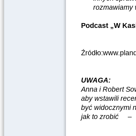
rozmawiamy w
Podcast „W Ka
Źródło:www.pland
UWAGA:
Anna i Robert So
aby wstawili rec
być widocznymi na
jak to zrobić 