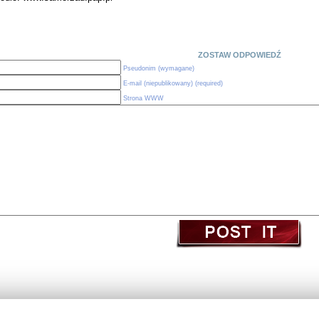
ZOSTAW ODPOWIEDŹ
Pseudonim (wymagane)
E-mail (niepublikowany) (required)
Strona WWW
(c) Obserwatorium Edukacji