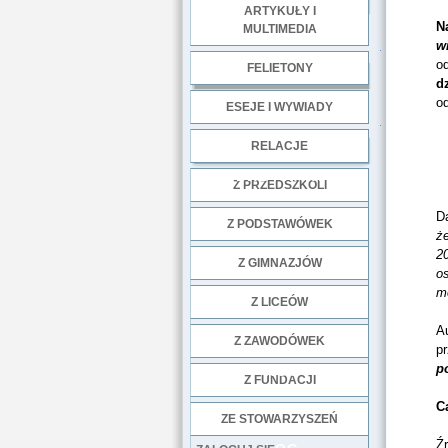
ARTYKUŁY I
N
MULTIMEDIA
w
.
o
FELIETONY
d
od
ESEJE I WYWIADY
.
RELACJE
DOBRE PRAKTYKI
Z PRZEDSZKOLI
Da
Z PODSTAWÓWEK
że
20
Z GIMNAZJÓW
os
m
Z LICEÓW
Au
Z ZAWODÓWEK
pr
p
NGO
Z FUNDACJI
C
ZE STOWARZYSZEŃ
Ź