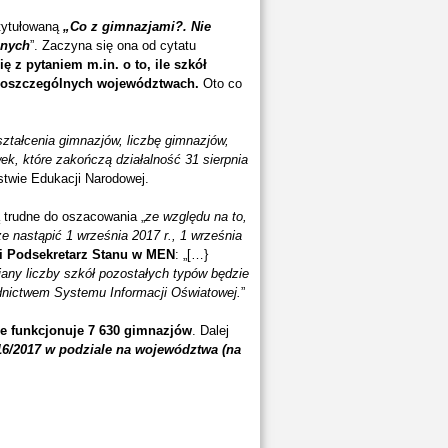
tytułowaną
„Co z gimnazjami?. Nie
onych
”. Zaczyna się ona od cytatu
ię z pytaniem m.in. o to, ile szkół
 poszczególnych województwach.
Oto co
ształcenia gimnazjów, liczbę gimnazjów,
k, które zakończą działalność 31 sierpnia
stwie Edukacji Narodowej.
ą trudne do oszacowania „
ze względu na to,
e nastąpić 1 września 2017 r., 1 września
ni Podsekretarz Stanu w MEN
: „[…}
iany liczby szkół pozostałych typów będzie
ednictwem Systemu Informacji Oświatowej.
”
e funkcjonuje 7 630 gimnazjów
. Dalej
6/2017 w podziale na województwa (na