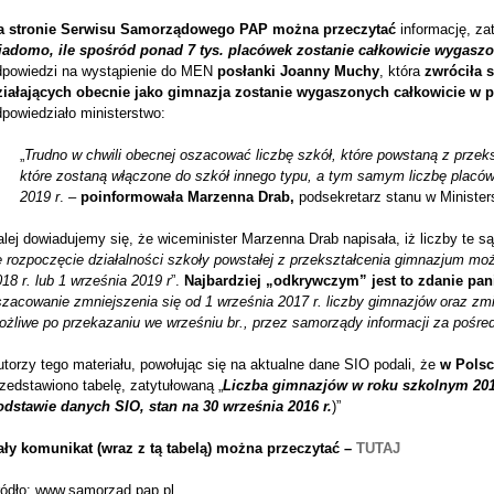
a stronie Serwisu Samorządowego PAP można przeczytać
informację, za
iadomo, ile spośród ponad 7 tys. placówek zostanie całkowicie wygasz
dpowiedzi na wystąpienie do MEN
posłanki Joanny Muchy
, która
zwróciła s
ziałających obecnie jako gimnazja zostanie wygaszonych całkowicie w
powiedziało ministerstwo:
„
Trudno w chwili obecnej oszacować liczbę szkół, które powstaną z przek
które zostaną włączone do szkół innego typu, a tym samym liczbę placówe
2019 r
. –
poinformowała Marzenna Drab,
podsekretarz stanu w Minister
lej dowiadujemy się, że wiceminister Marzenna Drab napisała, iż liczby te s
 rozpoczęcie działalności szkoły powstałej z przekształcenia gimnazjum moż
18 r. lub 1 września 2019 r
”.
Najbardziej „odkrywczym” jest to zdanie pa
zacowanie zmniejszenia się od 1 września 2017 r. liczby gimnazjów oraz zm
ożliwe po przekazaniu we wrześniu br., przez samorządy informacji za pośr
torzy tego materiału, powołując się na aktualne dane SIO podali, że
w Polsc
zedstawiono tabelę, zatytułowaną „
Liczba gimnazjów w roku szkolnym 201
odstawie danych SIO, stan na 30 września 2016 r.
)”
ały komunikat (wraz z tą tabelą) można przeczytać –
TUTAJ
ródło: www.samorzad.pap.pl