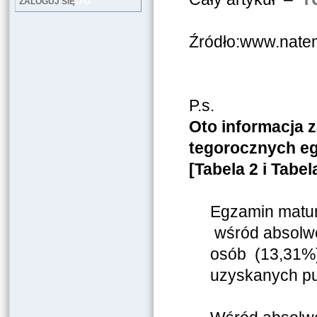
LOG
ZALOGUJ SIĘ
Źródło:www.natem
P.s.
Oto informacja 
tegorocznych e
[Tabela 2 i Tabel
Egzamin matur
wśród absolwe
osób (13,31%)
uzyskanych pu