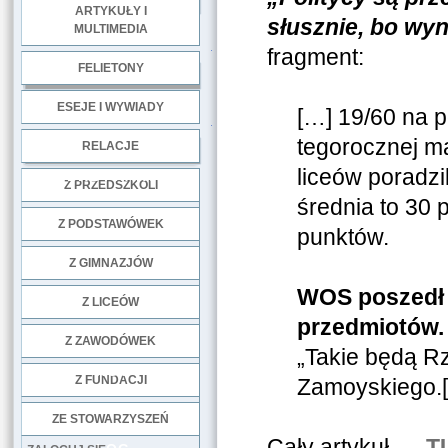
ARTYKUŁY I
słusznie, bo wy
MULTIMEDIA
.
fragment:
FELIETONY
ESEJE I WYWIADY
[…] 19/60 na p
.
tegorocznej m
RELACJE
liceów poradzi
DOBRE PRAKTYKI
Z PRZEDSZKOLI
średnia to 30 
Z PODSTAWÓWEK
punktów.
Z GIMNAZJÓW
WOS poszedł 
Z LICEÓW
przedmiotów.
Z ZAWODÓWEK
„Takie będą Rz
NGO
Z FUNDACJI
Zamoyskiego.
ZE STOWARZYSZEŃ
Cały artykuł –
T