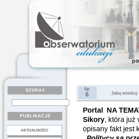
lip
SZUKAJ
Jaką wiedzę
6
Portal NA TEMA
PUBLIKACJE
Sikory
, która ju
opisany fakt jest
AKTUALNOŚCI
.
„Politycy są prz