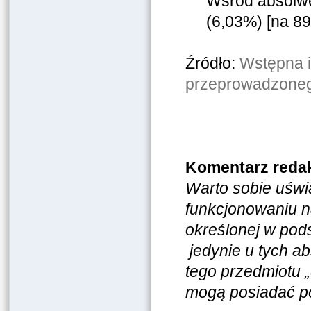
Wśród absolwe
(6,03%) [na 8
Źródło:
Wstępna i
przeprowadzoneg
Komentarz redak
Warto sobie uświ
funkcjonowaniu n
określonej w po
jedynie u tych ab
tego przedmiotu „
mogą posiadać po