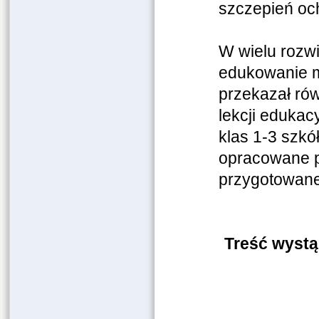
szczepień oc
W wielu rozwi
edukowanie m
przekazał ró
lekcji edukac
klas 1-3 szk
opracowane p
przygotowane
Treść wyst