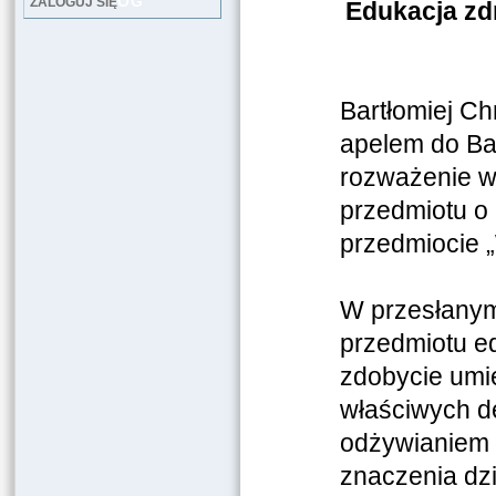
LOG
ZALOGUJ SIĘ
Edukacja zd
Bartłomiej Ch
apelem do Bar
rozważenie w
przedmiotu o
przedmiocie 
W przesłanym
przedmiotu ed
zdobycie umi
właściwych d
odżywianiem 
znaczenia dzi