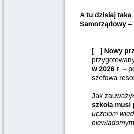
A tu dzisiaj tak
Samorządowy – P
[…]
Nowy prz
przygotowan
w 2026 r
. – 
szefowa reso
Jak zauważy
szkoła musi 
uczniom wiedz
niewiadomym,