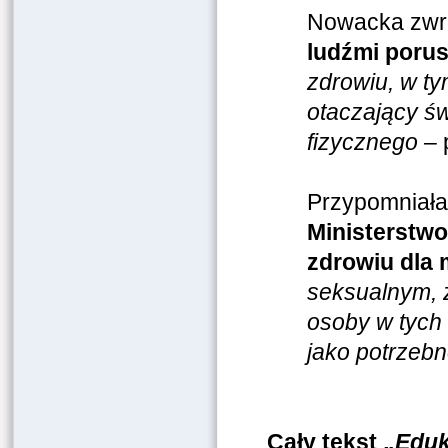
Nowacka zwró
ludźmi porus
zdrowiu, w ty
otaczający św
fizycznego
– 
Przypomniała
Ministerstwo
zdrowiu dla 
seksualnym, 
osoby w tych 
jako potrzebn
Cały tekst „
Eduk