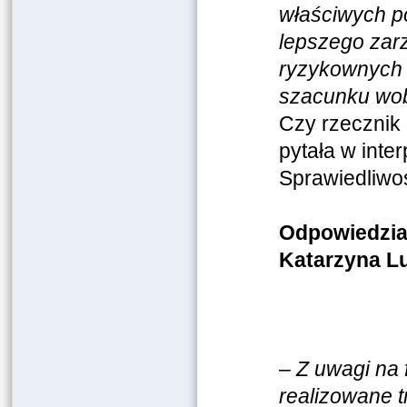
właściwych po
lepszego zar
ryzykownych 
szacunku wo
Czy rzecznik 
pytała w inte
Sprawiedliwoś
Odpowiedzia
Katarzyna L
–
Z uwagi na 
realizowane 