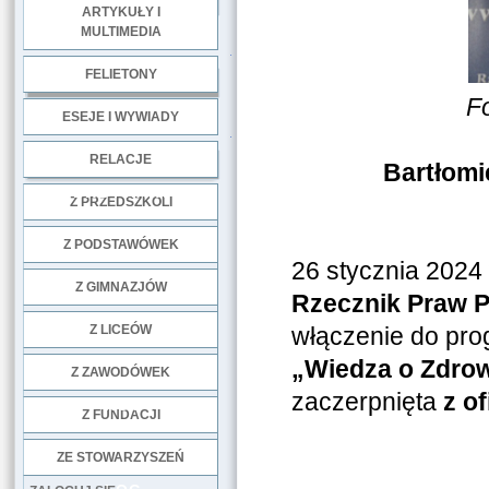
ARTYKUŁY I
MULTIMEDIA
.
FELIETONY
Fo
ESEJE I WYWIADY
.
RELACJE
Bartłomi
DOBRE PRAKTYKI
Z PRZEDSZKOLI
Z PODSTAWÓWEK
26 stycznia 2024
Z GIMNAZJÓW
Rzecznik Praw P
Z LICEÓW
włączenie do pr
„Wiedza o Zdro
Z ZAWODÓWEK
zaczerpnięta
z of
NGO
Z FUNDACJI
ZE STOWARZYSZEŃ