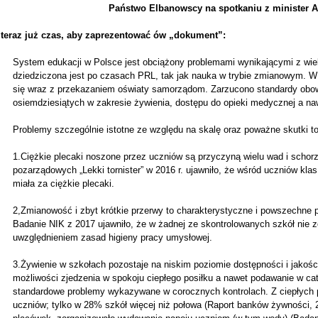
Państwo Elbanowscy na spotkaniu z minister 
 teraz już czas, aby zaprezentować ów „dokument”:
System edukacji w Polsce jest obciążony problemami wynikającymi z wiel
dziedziczona jest po czasach PRL, tak jak nauka w trybie zmianowym. W 
się wraz z przekazaniem oświaty samorządom. Zarzucono standardy obow
osiemdziesiątych w zakresie żywienia, dostępu do opieki medycznej a n
Problemy szczególnie istotne ze względu na skalę oraz poważne skutki to
1.Ciężkie plecaki noszone przez uczniów są przyczyną wielu wad i schorz
pozarządowych „Lekki tornister” w 2016 r. ujawniło, że wśród uczniów kla
miała za ciężkie plecaki.
2,Zmianowość i zbyt krótkie przerwy to charakterystyczne i powszechne 
Badanie NIK z 2017 ujawniło, że w żadnej ze skontrolowanych szkół nie
uwzględnieniem zasad higieny pracy umysłowej.
3.Żywienie w szkołach pozostaje na niskim poziomie dostępności i jakośc
możliwości zjedzenia w spokoju ciepłego posiłku a nawet podawanie w ca
standardowe problemy wykazywane w corocznych kontrolach. Z ciepłych p
uczniów; tylko w 28% szkół więcej niż połowa (Raport banków żywności, 2