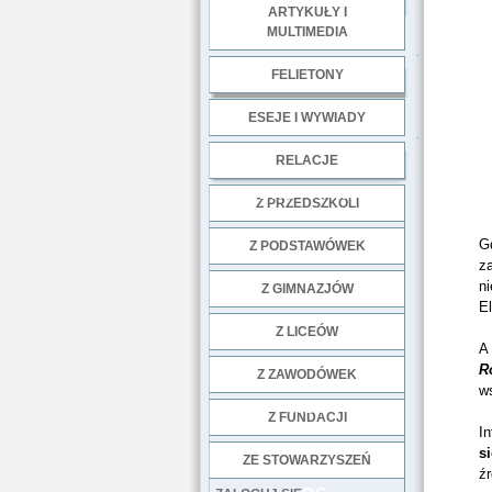
ARTYKUŁY I
MULTIMEDIA
.
FELIETONY
ESEJE I WYWIADY
.
RELACJE
DOBRE PRAKTYKI
Z PRZEDSZKOLI
Gd
Z PODSTAWÓWEK
z
n
Z GIMNAZJÓW
E
Z LICEÓW
A
R
Z ZAWODÓWEK
w
NGO
Z FUNDACJI
I
s
ZE STOWARZYSZEŃ
ź