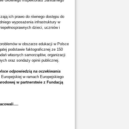
ie Głównego Inspektoratu Sanitarnego
iczają ich prawo do równego dostępu do
dniego wyposażenia infrastruktury w
iepełnosprawnych dzieci, uczniów i
 problemów w obszarze edukacji w Polsce
gatej podstawie faktograficznej ze 150
badań własnych samorządów, organizacji
ych oraz sondaży opinii publicznej.
olsce odpowiedzią na oczekiwania
 Europejskiej w ramach Europejskiego
arodowej w partnerstwie z Fundacją
racowali….