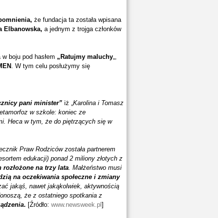
pomnienia,
że fundacja ta została wpisana
na Elbanowska,
a jednym z trojga członków
ja w boju pod hasłem
„Ratujmy maluchy
„,
 MEN
. W tym celu posłużymy się
znicy pani minister”
iż „
Karolina i Tomasz
metamorfoz w szkole:
koniec ze
. Heca w tym, że do piętrzących się w
ecznik Praw Rodziców została partnerem
esortem edukacji) ponad 2 miliony złotych z
 rozłożone na trzy lata
. Małżeństwo musi
dzią na oczekiwania społeczne i zmiany
ać jakąś, nawet jakąkolwiek, aktywnością
onoszą, że z ostatniego spotkania z
ądzenia
.
[Źródło:
www.newsweek.pl
]