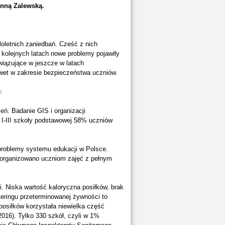
Anną Zalewską.
oletnich zaniedbań. Cześć z nich
kolejnych latach nowe problemy pojawiły
iązujące w jeszcze w latach
awet w zakresie bezpieczeństwa uczniów.
:
eń. Badanie GIS i organizacji
s I-III szkoły podstawowej 58% uczniów
problemy systemu edukacji w Polsce.
 zorganizowano uczniom zajęć z pełnym
i. Niska wartość kaloryczna posiłków, brak
teringu przeterminowanej żywności to
osiłków korzystała niewielka część
016). Tylko 330 szkół, czyli w 1%