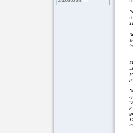
LOG
ZALOGUJ SIĘ
o
P
do
za
N
a
f
2
E
z
p
Da
s
f
u
j
g
s
m