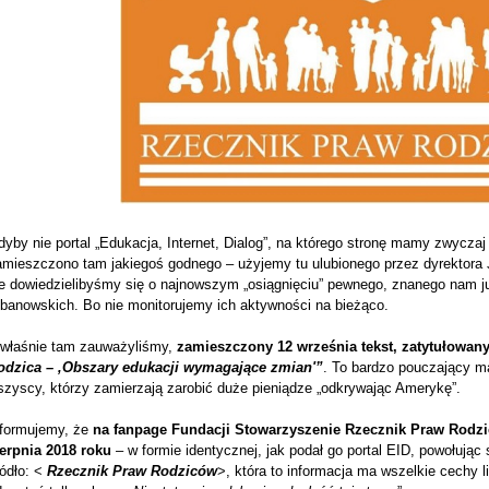
yby nie portal „Edukacja, Internet, Dialog”, na którego stronę mamy zwyczaj
amieszczono tam jakiegoś godnego – użyjemy tu ulubionego przez dyrektora J
ie dowiedzielibyśmy się o najnowszym „osiągnięciu” pewnego, znanego nam j
lbanowskich. Bo nie monitorujemy ich aktywności na bieżąco.
 właśnie tam zauważyliśmy,
zamieszczony 12 września tekst, zatytułowany
odzica – ‚Obszary edukacji wymagające zmian'”
. To bardzo pouczający ma
szyscy, którzy zamierzają zarobić duże pieniądze „odkrywając Amerykę”.
nformujemy, że
na fanpage Fundacji Stowarzyszenie Rzecznik Praw Rodzic
ierpnia 2018 roku
– w formie identycznej, jak podał go portal EID, powołując 
ródło: <
Rzecznik Praw Rodziców
>, która to informacja ma wszelkie cechy 