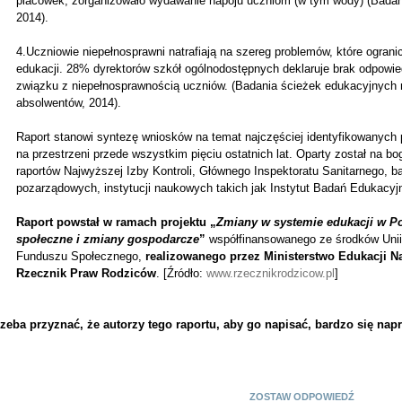
placówek, zorganizowało wydawanie napoju uczniom (w tym wody) (Badan
2014).
4.Uczniowie niepełnosprawni natrafiają na szereg problemów, które ogran
edukacji. 28% dyrektorów szkół ogólnodostępnych deklaruje brak odpowie
związku z niepełnosprawnością uczniów. (Badania ścieżek edukacyjnych n
absolwentów, 2014).
Raport stanowi syntezę wniosków na temat najczęściej identyfikowanych
na przestrzeni przede wszystkim pięciu ostatnich lat. Oparty został na bo
raportów Najwyższej Izby Kontroli, Głównego Inspektoratu Sanitarnego, 
pozarządowych, instytucji naukowych takich jak Instytut Badań Edukacyjn
Raport powstał w ramach projektu „
Zmiany w systemie edukacji w P
społeczne i zmiany gospodarcze
”
współfinansowanego ze środków Unii
Funduszu Społecznego,
realizowanego przez Ministerstwo Edukacji N
Rzecznik Praw Rodziców
. [Źródło:
www.rzecznikrodzicow.pl
]
rzeba przyznać, że autorzy tego raportu, aby go napisać, bardzo się nap
ZOSTAW ODPOWIEDŹ