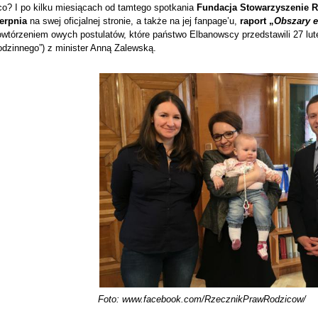
co? I po kilku miesiącach od tamtego spotkania
Fundacja Stowarzyszenie R
ierpnia
na swej oficjalnej stronie, a także na jej fanpage’u,
raport „
Obszary 
owtórzeniem owych postulatów, które państwo Elbanowscy przedstawili 27 lut
odzinnego”) z minister Anną Zalewską.
Foto: www.facebook.com/RzecznikPrawRodzicow/