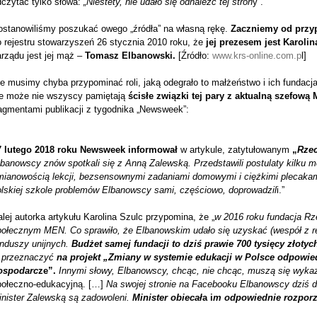
dczytać tylko słowa:
„Niestety, nie udało się odnaleźć tej stron
y”.
ostanowiliśmy poszukać owego „źródła” na własną rękę.
Zaczniemy od przy
 rejestru stowarzyszeń 26 stycznia 2010 roku, że
jej prezesem jest Karoli
rządu jest jej mąż –
Tomasz Elbanowski.
[Źródło:
www.krs-online.com.p
l]
ie musimy chyba przypominać roli, jaką odegrało to małżeństwo i ich fundac
le może nie wszyscy pamiętają
ścisłe związki tej pary z aktualną szefową
ragmentami publikacji z tygodnika „Newsweek”:
7 lutego 2018 roku Newsweek informował
w artykule, zatytułowanym
„
Rzec
lbanowscy znów spotkali się z Anną Zalewską. Przedstawili postulaty kilku 
mianowością lekcji, bezsensownymi zadaniami domowymi i ciężkimi plecakami
olskiej szkole problemów Elbanowscy sami, częściowo, doprowadzil
i.”
lej autorka artykułu Karolina Szulc przypomina, że „
w 2016 roku fundacja Rz
połecznym MEN. Co sprawiło, że Elbanowskim udało si
ę
uzyskać (wespół z r
nduszy unijnych.
Budżet samej fundacji to dziś prawie 700 tysięcy złotych
e przeznaczyć
na projekt „Zmiany w systemie edukacji w Polsce odpowie
ospodarc
ze”.
Innymi słowy, Elbanowscy, chcąc, nie chcąc, muszą się wykaz
połeczno-edukacyjną. […]
Na swojej stronie na Facebooku Elbanowscy dziś d
inister Zalewską są zadowoleni.
Minister obiecał
a i
m odpowiednie rozporz