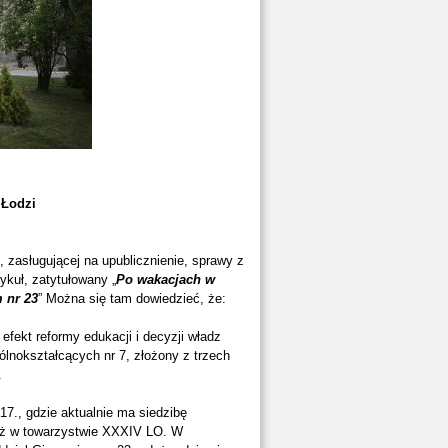
 Łodzi
zasługującej na upublicznienie, sprawy z
tykuł, zatytułowany „
Po wakacjach w
 nr 23
” Można się tam dowiedzieć, że:
efekt reformy edukacji i decyzji władz
lnokształcących nr 7, złożony z trzech
.
17., gdzie aktualnie ma siedzibę
uż w towarzystwie XXXIV LO. W