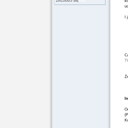
LOG
ZALOGUJ SIĘ
ko
uc
I 
Ca
T
Źr
I
O
(
Ku