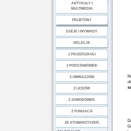
ARTYKUŁY I
MULTIMEDIA
.
FELIETONY
ESEJE I WYWIADY
.
RELACJE
DOBRE PRAKTYKI
Z PRZEDSZKOLI
Z PODSTAWÓWEK
N
Z GIMNAZJÓW
ob
s
Z LICEÓW
Z ZAWODÓWEK
NGO
Z FUNDACJI
Da
ZE STOWARZYSZEŃ
G