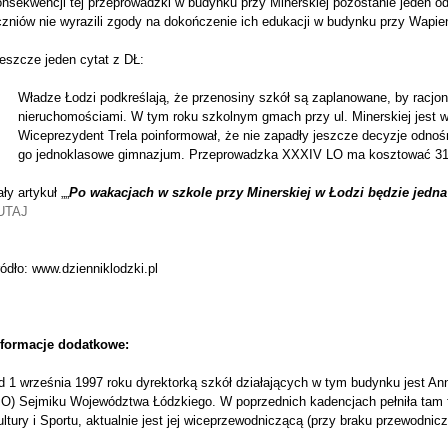
nsekwencji tej przeprowadzki w budynku przy Minerskiej pozostanie jeden od
zniów nie wyrazili zgody na dokończenie ich edukacji w budynku przy Wapie
jeszcze jeden cytat z DŁ:
Władze Łodzi podkreślają, że przenosiny szkół są zaplanowane, by racjo
nieruchomościami. W tym roku szkolnym gmach przy ul. Minerskiej jest w
Wiceprezydent Trela poinformował, że nie zapadły jeszcze decyzje odnoś
go jednoklasowe gimnazjum. Przeprowadzka XXXIV LO ma kosztować 31,5
ły artykuł „„
Po wakacjach w szkole przy Minerskiej w Łodzi będzie jedna
UTAJ
ódło: www.dzienniklodzki.pl
nformacje dodatkowe:
d 1 września 1997 roku dyrektorką szkół działających w tym budynku jest An
PO) Sejmiku Województwa Łódzkiego. W poprzednich kadencjach pełniła tam f
ltury i Sportu, aktualnie jest jej wiceprzewodniczącą (przy braku przewodnic