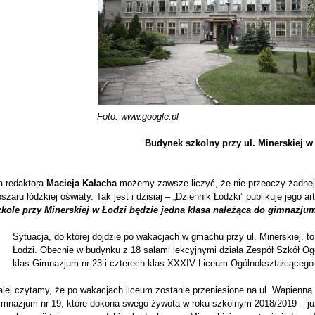
Foto: www.google.pl
Budynek szkolny przy ul. Minerskiej w
a redaktora
Macieja Kałacha
możemy zawsze liczyć, że nie przeoczy żadnej, 
szaru łódzkiej oświaty. Tak jest i dzisiaj – „Dziennik Łódzki” publikuje jego ar
zkole przy Minerskiej w Łodzi będzie jedna klasa należąca do gimnazjum
Sytuacja, do której dojdzie po wakacjach w gmachu przy ul. Minerskiej, to 
Łodzi. Obecnie w budynku z 18 salami lekcyjnymi działa Zespół Szkół Ogó
klas Gimnazjum nr 23 i czterech klas XXXIV Liceum Ogólnokształcącego
lej czytamy, że po wakacjach liceum zostanie przeniesione na ul. Wapienną 
imnazjum nr 19, które dokona swego żywota w roku szkolnym 2018/2019 – j