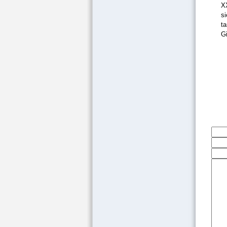
XX
si
t
G