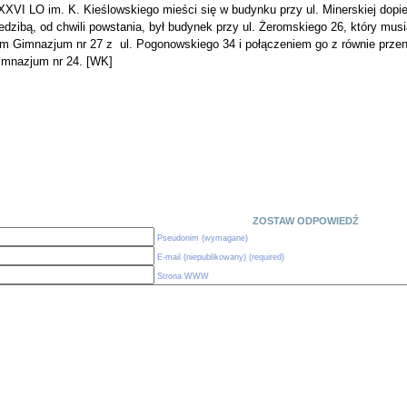
XVI LO im. K. Kieślowskiego mieści się w budynku przy ul. Minerskiej dopi
edzibą, od chwili powstania, był budynek przy ul. Żeromskiego 26, który mus
am Gimnazjum nr 27 z ul. Pogonowskiego 34 i połączeniem go z równie prze
imnazjum nr 24. [WK]
ZOSTAW ODPOWIEDŹ
Pseudonim (wymagane)
E-mail (niepublikowany) (required)
Strona WWW