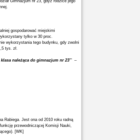
dział Gimnazjum nr 23, gdyż rodzice jego
nnej.
nalniej gospodarować miejskimi
ykorzystany tylko w 30 proc.
nie wykorzystania tego budynku, gdy zwolni
 tys. zł.
 klasa należąca do gimnazjum nr 23
”” –
na Rabiega. Jest ona od 2010 roku radną
unkcję przewodniczącej Komisji Nauki,
zącego). [WK]