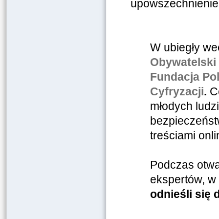
upowszechnienie
W ubiegły we
Obywatelski 
Fundacja Pol
Cyfryzacji
.
Ce
młodych ludzi
bezpieczeńst
treściami onli
Podczas otwa
ekspertów, w 
odnieśli się 