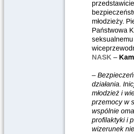
przedstawiciel
bezpieczeńst
młodzieży. Pi
Państwowa Ko
seksualnemu m
wiceprzewodn
NASK
–
Kami
–
Bezpieczeń
działania. In
młodzież i wi
przemocy w si
wspólnie oma
profilaktyki i
wizerunek nie