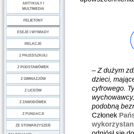
ARTYKUŁY I
MULTIMEDIA
.
FELIETONY
ESEJE I WYWIADY
.
RELACJE
DOBRE PRAKTYKI
Z PRZEDSZKOLI
Z PODSTAWÓWEK
–
Z dużym zdz
dzieci, mają
Z GIMNAZJÓW
cyfrowego. Ty
Z LICEÓW
wychowawcy, 
Z ZAWODÓWEK
podobną bezr
NGO
Członek
Pańs
Z FUNDACJI
wykorzystani
ZE STOWARZYSZEŃ
odniósł się d