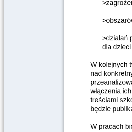
>zagrożeń
>obszaró
>działań 
dla dzieci
W kolejnych 
nad konkretn
przeanalizowa
włączenia ich
treściami szk
będzie publik
W pracach bio