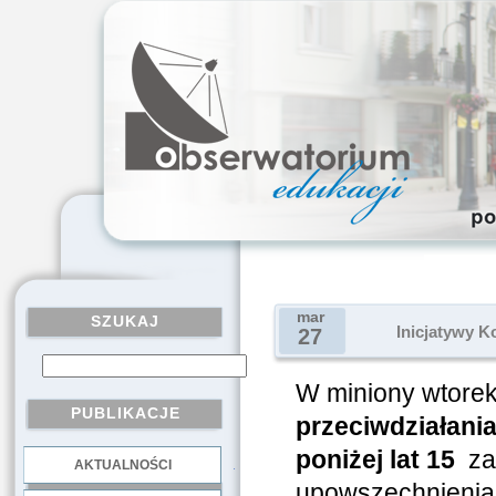
mar
SZUKAJ
Inicjatywy K
27
W miniony wtore
PUBLIKACJE
przeciwdziałani
poniżej lat 15
zam
AKTUALNOŚCI
.
upowszechnienia 