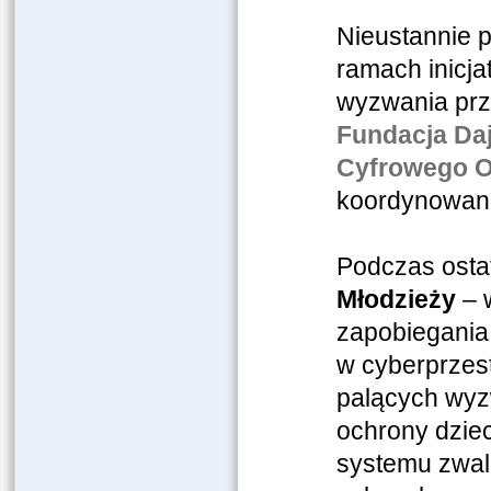
Nieustannie pr
ramach inicja
wyzwania prz
Fundacja Daj
Cyfrowego O
koordynowan
Podczas osta
Młodzieży
– 
zapobiegania 
w cyberprzest
palących wyz
ochrony dziec
systemu zwalc