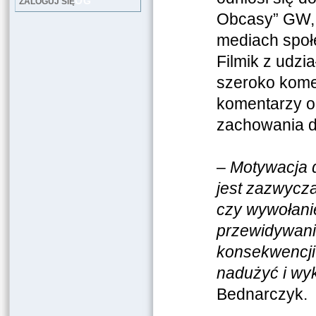
LOG
ZALOGUJ SIĘ
Obcasy” GW, 
mediach społ
Filmik z udzia
szeroko komen
komentarzy o 
zachowania d
–
Motywacja d
jest zazwycza
czy wywołani
przewidywani
konsekwencji 
nadużyć i wy
Bednarczyk.