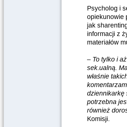
Psycholog i s
opiekunowie p
jak sharentin
informacji z 
materiałów mu
–
To tylko i 
sek.ualną. Mat
właśnie taki
komentarzami 
dziennikarkę 
potrzebna jest
również doro
Komisji.