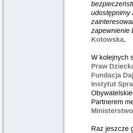
bezpieczeństw
udostępnimy 
zainteresowa
zapewnienie 
Kotowska
.
W kolejnych 
Praw Dzieck
Fundacja Da
Instytut Spr
Obywatelskieg
Partnerem me
Ministerstwo
Raz jeszcze 