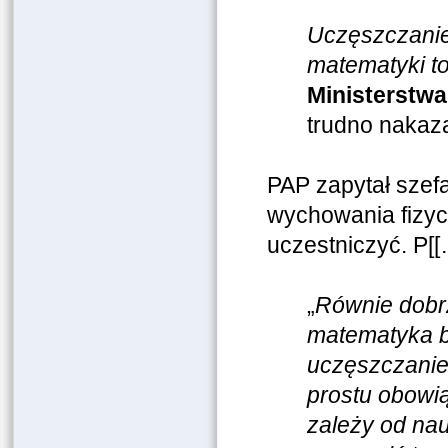
Uczęszczanie,
matematyki t
Ministerstwa
trudno nakaza
PAP zapytał szefa
wychowania fizycz
uczestniczyć. P[[
„
Równie dobr
matematyka by
uczęszczanie,
prostu obowią
zależy od nau