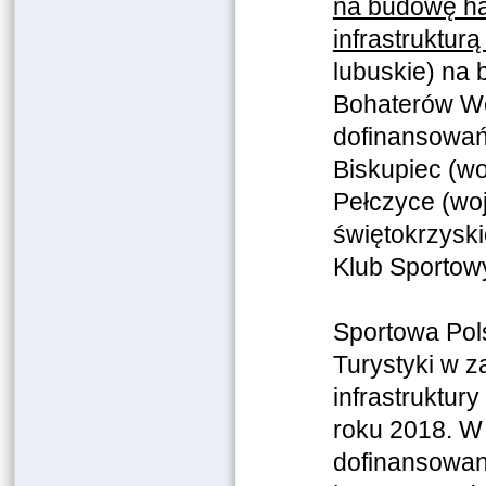
na budowę ha
infrastruktur
lubuskie) na 
Bohaterów We
dofinansowań 
Biskupiec (wo
Pełczyce (wo
świętokrzyski
Klub Sportowy
Sportowa Pols
Turystyki w z
infrastruktur
roku 2018. W
dofinansowani