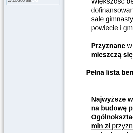
Większość be
LOG
ZALOGUJ SIĘ
dofinansowany
sale gimnasty
powiecie i gm
Przyznane
w 
mieszczą się 
Pełna lista be
Najwyższe ws
na budowę pi
Ogólnokształ
mln zł
przyzn