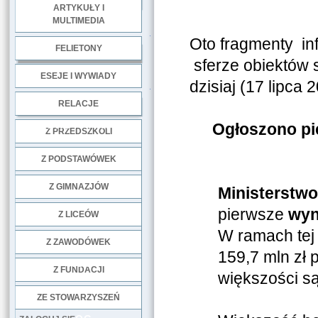
ARTYKUŁY I
MULTIMEDIA
.
Oto fragmenty inf
FELIETONY
sferze obiektów 
ESEJE I WYWIADY
dzisiaj (17 lipca 
.
RELACJE
DOBRE PRAKTYKI
Ogłoszono pi
Z PRZEDSZKOLI
Z PODSTAWÓWEK
Z GIMNAZJÓW
Ministerstwo
pierwsze
wyn
Z LICEÓW
W ramach tej
Z ZAWODÓWEK
159,7 mln zł
NGO
Z FUNDACJI
większości są 
ZE STOWARZYSZEŃ