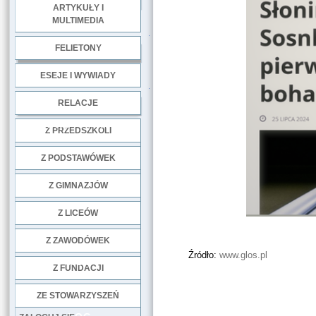
ARTYKUŁY I
MULTIMEDIA
.
FELIETONY
ESEJE I WYWIADY
.
RELACJE
DOBRE PRAKTYKI
Z PRZEDSZKOLI
Z PODSTAWÓWEK
Z GIMNAZJÓW
Z LICEÓW
Z ZAWODÓWEK
Źródło:
www.glos.pl
NGO
Z FUNDACJI
ZE STOWARZYSZEŃ