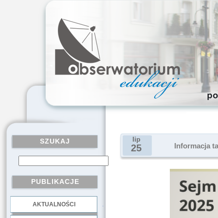
lip
SZUKAJ
Informacja t
25
PUBLIKACJE
AKTUALNOŚCI
.