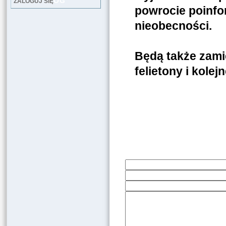
LOG
ZALOGUJ SIĘ
powrocie poinfo
nieobecności.
Będą także zami
felietony i kole