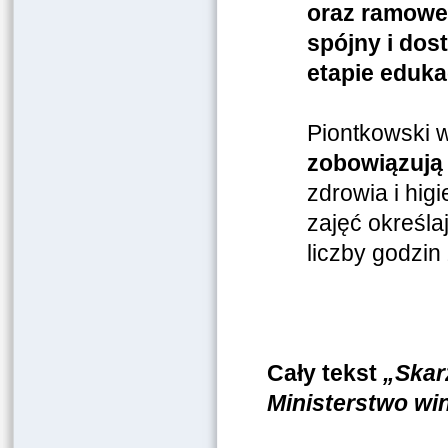
oraz ramowe
spójny i do
etapie eduk
Piontkowski 
zobowiązują 
zdrowia i hig
zajęć określa
liczby godzin
Cały tekst
„
Skar
Ministerstwo wi