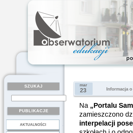
mar
SZUKAJ
Informacja o
23
Na
„Portalu Sam
PUBLIKACJE
zamieszczono dzi
interpelacji pose
AKTUALNOŚCI
.
szkołach i o odpow