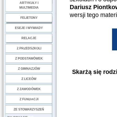
ARTYKUŁY I
Dariusz Piontko
MULTIMEDIA
.
wersji tego materi
FELIETONY
ESEJE I WYWIADY
.
RELACJE
DOBRE PRAKTYKI
Z PRZEDSZKOLI
Z PODSTAWÓWEK
Z GIMNAZJÓW
Skarżą się rodz
Z LICEÓW
Z ZAWODÓWEK
NGO
Z FUNDACJI
ZE STOWARZYSZEŃ