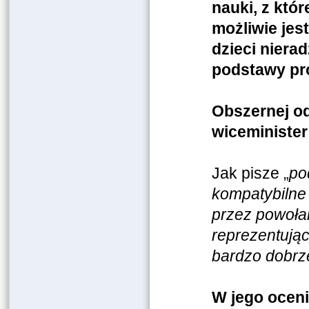
nauki, z któ
możliwie jes
dzieci nier
podstawy p
Obszernej od
wiceminister
Jak pisze „
po
kompatybilne
przez powoła
reprezentują
bardzo dobrz
W jego ocen