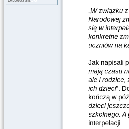
LOG
ZALOGUJ SIĘ
„
W związku z
Narodowej zm
się w interpe
konkretne zm
uczniów na k
Jak napisali 
mają czasu n
ale i rodzice,
ich dzieci
”. D
kończą w póź
dzieci jeszcz
szkolnego. A
interpelacji.