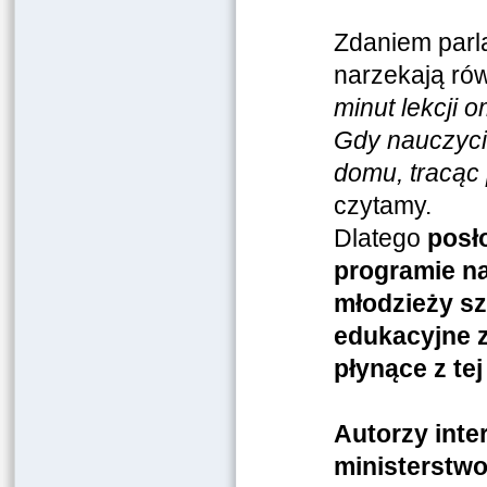
Zdaniem parl
narzekają rów
minut lekcji 
Gdy nauczycie
domu, tracąc 
czytamy.
Dlatego
posło
programie na
młodzieży sz
edukacyjne z
płynące z te
Autorzy inter
ministerstwo