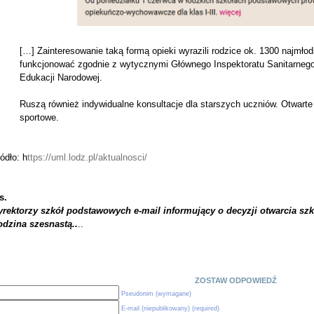
[…] Zainteresowanie taką formą opieki wyrazili rodzice ok. 1300 najmł
funkcjonować zgodnie z wytycznymi Głównego Inspektoratu Sanitarnego,
Edukacji Narodowej.
Ruszą również indywidualne konsultacje dla starszych uczniów. Otwarte
sportowe.
ódło: h
ttps://uml.lodz.pl/aktualnosci/
s.
yrektorzy szkół podstawowych e-mail informujący o decyzji otwarcia szk
odzina szesnastą..
..
ZOSTAW ODPOWIEDŹ
Pseudonim (wymagane)
E-mail (niepublikowany) (required)