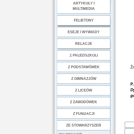
ARTYKUŁY I
MULTIMEDIA
.
FELIETONY
ESEJE I WYWIADY
.
RELACJE
DOBRE PRAKTYKI
Z PRZEDSZKOLI
Z PODSTAWÓWEK
Źr
Z GIMNAZJÓW
P.
D
Z LICEÓW
g
Z ZAWODÓWEK
NGO
Z FUNDACJI
ZE STOWARZYSZEŃ