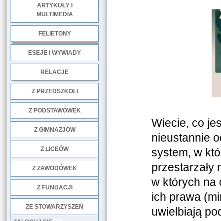
ARTYKUŁY I
MULTIMEDIA
.
FELIETONY
ESEJE I WYWIADY
.
RELACJE
DOBRE PRAKTYKI
Z PRZEDSZKOLI
Z PODSTAWÓWEK
Wiecie, co je
Z GIMNAZJÓW
nieustannie o
Z LICEÓW
system, w któ
przestarzały 
Z ZAWODÓWEK
w których na 
NGO
Z FUNDACJI
ich prawa (m
ZE STOWARZYSZEŃ
uwielbiają po