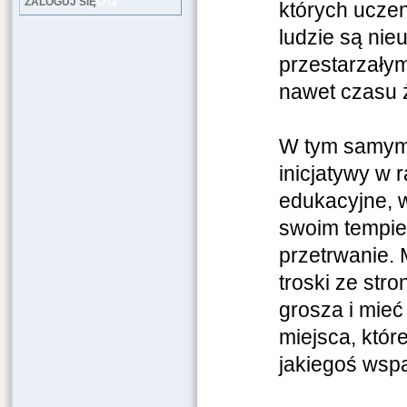
LOG
ZALOGUJ SIĘ
których uczen
ludzie są nie
przestarzały
nawet czasu
W tym samym 
inicjatywy w 
edukacyjne, w
swoim tempie 
przetrwanie. 
troski ze str
grosza i mieć
miejsca, któr
jakiegoś wspa