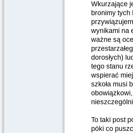
Wkurzające je
bronimy tyc
przywiązujem
wynikami na 
ważne są ocen
przestarzałeg
dorosłych) lu
tego stanu rz
wspierać miej
szkoła musi b
obowiązkowi, 
nieszczegól
To taki post 
póki co puszc