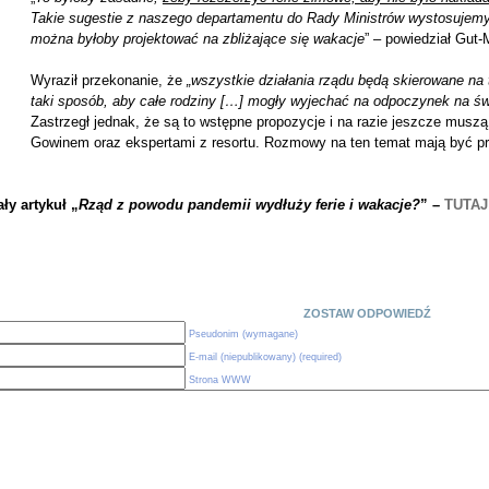
Takie sugestie z naszego departamentu do Rady Ministrów wystosujemy 
można byłoby projektować na zbliżające się wakacje
” – powiedział Gut
Wyraził przekonanie, że
„wszystkie działania rządu będą skierowane na to
taki sposób, aby całe rodziny […] mogły wyjechać na odpoczynek na ś
Zastrzegł jednak, że są to wstępne propozycje i na razie jeszcze mus
Gowinem oraz ekspertami z resortu. Rozmowy na ten temat mają być p
ły artykuł „
Rząd z powodu pandemii wydłuży ferie i wakacje?
”
–
TUTAJ
ZOSTAW ODPOWIEDŹ
Pseudonim (wymagane)
E-mail (niepublikowany) (required)
Strona WWW