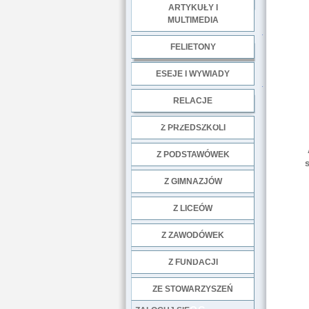
ARTYKUŁY I
MULTIMEDIA
.
FELIETONY
ESEJE I WYWIADY
.
RELACJE
DOBRE PRAKTYKI
Z PRZEDSZKOLI
Z PODSTAWÓWEK
Z GIMNAZJÓW
Z LICEÓW
Z ZAWODÓWEK
NGO
Z FUNDACJI
ZE STOWARZYSZEŃ