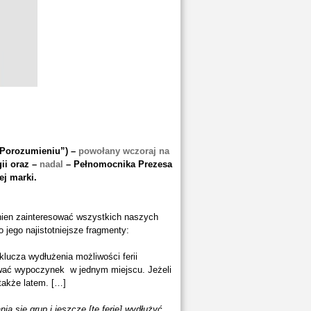
„Porozumieniu”) –
powołany wczoraj
na
ii oraz –
nadal
– Pełnomocnika Prezesa
ej marki.
ien zainteresować wszystkich naszych
o jego najistotniejsze fragmenty:
lucza wydłużenia możliwości ferii
ować wypoczynek w jednym miejscu. Jeżeli
także latem. […]
ia się grup i jeszcze [te ferie] wydłużyć.