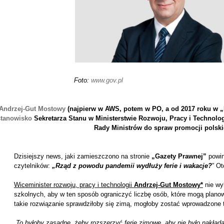
Foto:
www.gov.pl
Andrzej-Gut Mostowy
(najpierw w AWS, potem w PO, a od 2017 roku w 
stanowisko
Sekretarza Stanu w Ministerstwie Rozwoju, Pracy i Technolog
Rady Ministrów do spraw promocji polski
Dzisiejszy news, jaki zamieszczono na stronie
„Gazety Prawnej”
powin
czytelników:
„Rząd z powodu pandemii wydłuży ferie i wakacje?
” Ot
Wiceminister rozwoju, pracy i technologii
Andrzej-Gut Mostowy*
nie wyk
szkolnych, aby w ten sposób ograniczyć liczbę osób, które mogą plan
takie rozwiązanie sprawdziłoby się zimą, mogłoby zostać wprowadzone 
„
To byłoby zasadne,
żeby rozszerzyć ferie zimowe, aby nie było nakładan