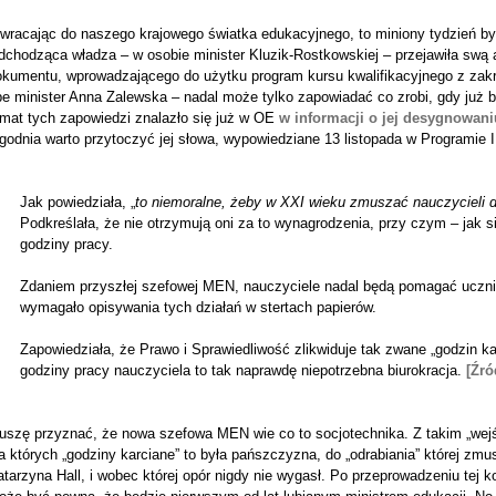
 wracając do naszego krajowego światka edukacyjnego, to miniony tydzień b
dchodząca władza – w osobie minister Kluzik-Rostkowskiej – przejawiła swą 
okumentu, wprowadzającego do użytku program kursu kwalifikacyjnego z zakr
e minister Anna Zalewska – nadal może tylko zapowiadać co zrobi, gdy już b
emat tych zapowiedzi znalazło się już w OE
w informacji o jej desygnowani
godnia warto przytoczyć jej słowa, wypowiedziane 13 listopada w Programie I
Jak powiedziała, „
to niemoralne, żeby w XXI wieku zmuszać nauczycieli
Podkreślała, że nie otrzymują oni za to wynagrodzenia, przy czym – jak si
godziny pracy.
Zdaniem przyszłej szefowej MEN, nauczyciele nadal będą pomagać ucznio
wymagało opisywania tych działań w stertach papierów.
Zapowiedziała, że Prawo i Sprawiedliwość zlikwiduje tak zwane „godzin ka
godziny pracy nauczyciela to tak naprawdę niepotrzebna biurokracja.
[Źró
uszę przyznać, że nowa szefowa MEN wie co to socjotechnika. Z takim „wejś
a których „godziny karciane” to była pańszczyzna, do „odrabiania” której zmus
tarzyna Hall, i wobec której opór nigdy nie wygasł. Po przeprowadzeniu tej k