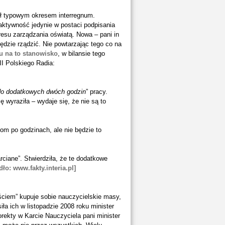
ył typowym okresem interregnum.
aktywność jedynie w postaci podpisania
esu zarządzania oświatą. Nowa – pani in
ędzie rządzić. Nie powtarzając tego co na
u na to stanowisko
, w bilansie tego
II Polskiego Radia:
 do dodatkowych dwóch godzin
” pracy.
ę wyraziła – wydaje się, że nie są to
m po godzinach, ale nie będzie to
rciane”. Stwierdziła, że te dodatkowe
dło: www.fakty.interia.pl]
ciem” kupuje sobie nauczycielskie masy,
iła ich w listopadzie 2008 roku minister
orekty w Karcie Nauczyciela pani minister