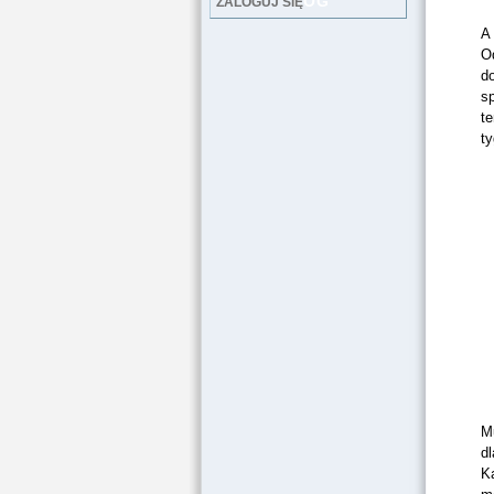
LOG
ZALOGUJ SIĘ
A
O
d
sp
t
ty
M
dl
Ka