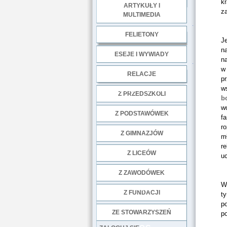
kr
ARTYKUŁY I
z
MULTIMEDIA
.
FELIETONY
Je
n
ESEJE I WYWIADY
na
.
w
RELACJE
p
w
DOBRE PRAKTYKI
Z PRZEDSZKOLI
b
w
Z PODSTAWÓWEK
fa
r
Z GIMNAZJÓW
mł
re
Z LICEÓW
u
Z ZAWODÓWEK
W
NGO
Z FUNDACJI
t
po
ZE STOWARZYSZEŃ
p