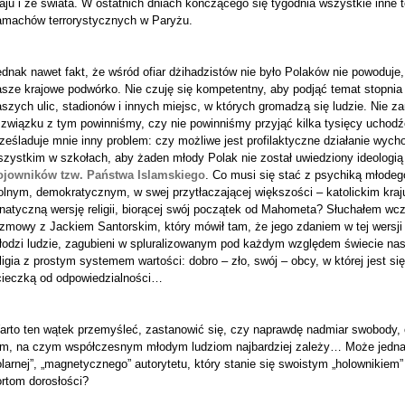
aju i ze świata. W ostatnich dniach kończącego się tygodnia wszystkie inne 
amachów terrorystycznych w Paryżu.
dnak nawet fakt, że wśród ofiar dżihadzistów nie było Polaków nie powoduje
asze krajowe podwórko. Nie czuję się kompetentny, aby podjąć temat stopnia
szych ulic, stadionów i innych miejsc, w których gromadzą się ludzie. Nie 
 związku z tym powinniśmy, czy nie powinniśmy przyjąć kilka tysięcy ucho
rześladuje mnie inny problem: czy możliwe jest profilaktyczne działanie wy
szystkim w szkołach, aby żaden młody Polak nie został uwiedziony ideologi
ojowników tzw. Państwa Islamskiego
. Co musi się stać z psychiką młodeg
olnym, demokratycznym, w swej przytłaczającej większości – katolickim kraj
natyczną wersję religii, biorącej swój początek od Mahometa? Słuchałem wczo
ozmowy z Jackiem Santorskim, który mówił tam, że jego zdaniem w tej wersji
odzi ludzie, zagubieni w spluralizowanym pod każdym względem świecie naszej
ligia z prostym systemem wartości: dobro – zło, swój – obcy, w której jest s
cieczką od odpowiedzialności…
arto ten wątek przemyśleć, zastanowić się, czy naprawdę nadmiar swobody, o
ym, na czym współczesnym młodym ludziom najbardziej zależy… Może jednak
larnej”, „magnetycznego” autorytetu, który stanie się swoistym „holownikiem
ortom dorosłości?