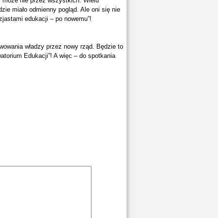
, może nie przez wszystkich. Wielu
zie miało odmienny pogląd. Ale oni się nie
tuzjastami edukacji – po nowemu”!
rawowania władzy przez nowy rząd. Będzie to
watorium Edukacji”! A więc – do spotkania