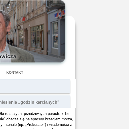
KONTAKT
niesienia „godzin karcianych”
iłki (o stałych, przedziwnych porach: 7:15,
asie” chadza się na spacery brzegiem morza,
i seriale (np. „Prokurator”) i wiadomości z