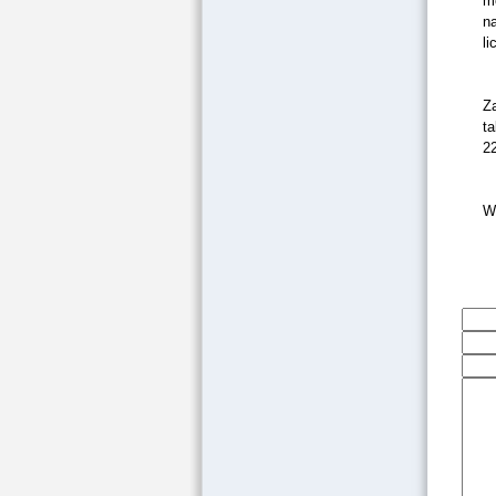
m
na
li
Za
ta
22
W