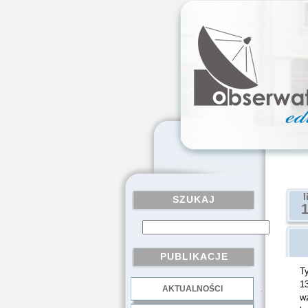
l
SZUKAJ
PUBLIKACJE
Ty
13
AKTUALNOŚCI
.
wz