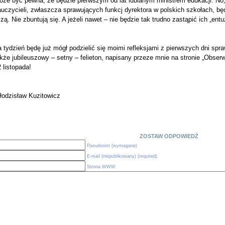
oże być pewna, że będzie pierwszym od lat lubianym ministrem edukacji. No
uczycieli, zwłaszcza sprawujących funkcj dyrektora w polskich szkołach, będ
czą. Nie zbuntują się. A jeżeli nawet – nie będzie tak trudno zastąpić ich „en
 tydzień będę już mógł podzielić się moimi refleksjami z pierwszych dni sp
kże jubileuszowy – setny – felieton, napisany przeze mnie na stronie „Obser
 listopada!
łodzisław Kuzitowicz
ZOSTAW ODPOWIEDŹ
Pseudonim (wymagane)
E-mail (niepublikowany) (required)
Strona WWW