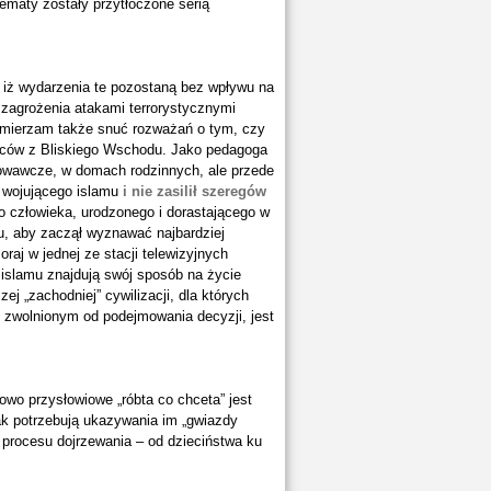
tematy zostały przytłoczone serią
, iż wydarzenia te pozostaną bez wpływu na
 zagrożenia atakami terrorystycznymi
zamierzam także snuć rozważań o tym, czy
dźców z Bliskiego Wschodu. Jako pedagoga
chowawcze, w domach rodzinnych, ale przede
ą wojującego islamu
i nie zasilił szeregów
o człowieka, urodzonego i dorastającego w
u, aby zaczął wyznawać najbardziej
raj w jednej ze stacji telewizyjnych
 islamu znajdują swój sposób na życie
 „zachodniej” cywilizacji, dla których
ię zwolnionym od podejmowania decyzji, jest
wo przysłowiowe „róbta co chceta” jest
 potrzebują ukazywania im „gwiazdy
” procesu dojrzewania – od dzieciństwa ku