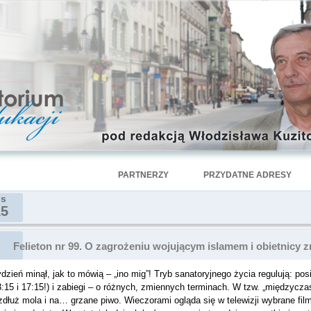
PARTNERZY
PRZYDATNE ADRESY
is
15
Felieton nr 99. O zagrożeniu wojującym islamem i obietnicy z
dzień minął, jak to mówią – „ino mig”! Tryb sanatoryjnego życia regulują: pos
:15 i 17:15!) i zabiegi – o różnych, zmiennych terminach. W tzw. „międzycz
dłuż mola i na… grzane piwo. Wieczorami ogląda się w telewizji wybrane filmy 