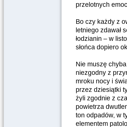
przelotnych emocj
Bo czy każdy z o
letniego zdawał s
łodzianin – w lis
słońca dopiero ok
Nie muszę chyba 
niezgodny z przy
mroku nocy i świ
przez dziesiątki 
żyli zgodnie z c
powietrza dwutle
ton odpadów, w t
elementem patolog