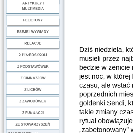
ARTYKUŁY I
MULTIMEDIA
.
FELIETONY
ESEJE I WYWIADY
.
RELACJE
Dziś niedziela, k
DOBRE PRAKTYKI
Z PRZEDSZKOLI
musieli przez naj
będzie w zenicie 
Z PODSTAWÓWEK
jest noc, w które
Z GIMNAZJÓW
czasu, ale wstać 
Z LICEÓW
poprzednich miesi
Z ZAWODÓWEK
goldenki Sendi, k
NGO
takie zmiany cza
Z FUNDACJI
rytuał obowiązuj
ZE STOWARZYSZEŃ
„zabetonowany” ws