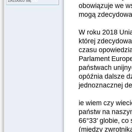
LOG
ZALOGUJ SIĘ
obowiązuje we wsz
mogą zdecydować
W roku 2018 Unia
której zdecydowa
czasu opowiedzia
Parlament Europej
państwach unijny
opóźnia dalsze dzi
jednoznacznej de
ie wiem czy wiec
państw na naszym
66°33′ globie, c
(między zwrotnik