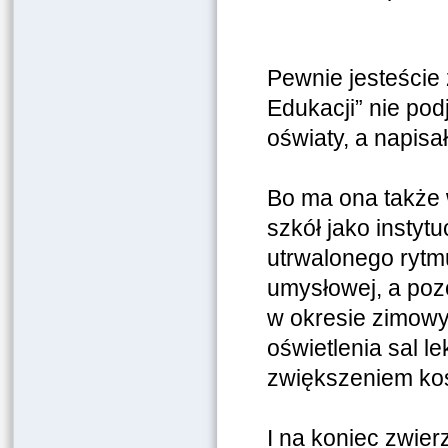
Pewnie jesteście 
Edukacji” nie po
oświaty, a napisa
Bo ma ona także 
szkół jako instyt
utrwalonego rytm
umysłowej, a poz
w okresie zimowy
oświetlenia sal l
zwiększeniem kos
I na koniec zwierz