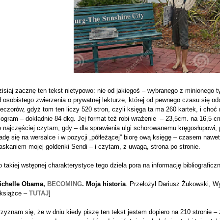
isiaj zacznę ten tekst nietypowo: nie od jakiegoś – wybranego z minionego t
 osobistego zwierzenia o prywatnej lekturze, której od pewnego czasu się odda
eczorów, gdyż tom ten liczy 520 stron, czyli księga ta ma 260 kartek, i cho
logram – dokładnie 84 dkg. Jej format też robi wrażenie – 23,5cm. na 16,5 
e najczęściej czytam, gdy – dla sprawienia ulgi schorowanemu kręgosłupowi,
adę się na wersalce i w pozycji „półleżącej” biorę ową księgę – czasem nawe
askaniem mojej goldenki Sendi – i czytam, z uwagą, strona po stronie.
 takiej wstępnej charakterystyce tego dzieła pora na informację bibliograficz
ichelle Obama,
BECOMING
. Moja historia
. Przełożył Dariusz Żukowski, 
 książce –
TUTAJ
]
zyznam się, że w dniu kiedy piszę ten tekst jestem dopiero na 210 stronie – 