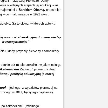
iografii – przyszłej Pierwszej Damy
nia o kolejnych etapach jej edukacji – aż
 znajomości z
Barakiem Obamą,
okresie ich
ej – co miało miejsce w 1992 roku .
wiatełko. Są to słowa, w których autorka
iej
porzucić abstrakcyjną domenę wiedzy
 w rzeczywistości
.”
eku, kiedy przyszły pierwszy czarnoskóry
danie tak mi się utrwaliło i w jakim celu go
Akademickim Zaciszu”
prowadzili dwaj
ową i praktykę edukacyjną (a raczej
hool
– jednego z wydziałow pierwszej na
ożonego w 1817, będącego najstarszą
, po zakończeniu „zdalnego”