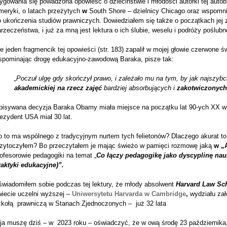
ygowania się powadzona opowieść o dzieciństwie i młodości autorki tej autob
meryki, o latach przeżytych
w
South Shore – dzielnicy Chicago oraz wspomnie
o ukończenia studiów prawniczych. Dowiedziałem się także o początkach jej
rzeczeństwa, i już za mną jest lektura o ich ślubie, weselu i podróży poślubn
e jeden fragmencik tej opowieści (str. 183) zapalił w mojej głowie czerwone ś
spominając drogę edukacyjno-zawodową Baraka, pisze tak:
„Poczuł ulgę gdy skończył prawo, i zależało mu na tym, by jak najszybc
akademickiej
na rzecz zajęć
bardziej absorbujących i
zakotwiczonych
pisywana decyzja Baraka Obamy miała miejsce na początku lat 90-ych XX wi
ezydent USA miał 30 lat.
 to ma wspólnego z tradycyjnym nurtem tych felietonów? Dlaczego akurat to z
rzytoczyłem? Bo przeczytałem je mając świeżo w pamięci rozmowę jaką
w „
ofesorowie pedagogiki na temat „
Co łączy pedagogikę jako dyscyplinę nauk
raktyki edukacyjne)”.
świadomiłem sobie podczas tej lektury, że młody absolwent
Harvard Law Sc
wiecie uczelni wyższej –
Uniwersytetu Harvarda w Cambridge
,
wydziału zał
zkołą prawniczą w Stanach Zjednoczonych – już 32 lata
 ja muszę dziś – w 2023 roku – oświadczyć, że w ową środę 23 października