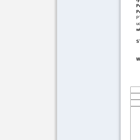
P
P
P
u
w
S
W