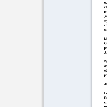
u
cz
pr
„
w
c
s
Mo
O
po
„
Wi
da
o
p
A
I 
Ro
r
t