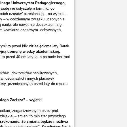
alnego Uniwersytetu Pedagogicznego
,
prawdę nie usłyszałem tam nic, co
oich czasów” określana ją – na wyrost –
yny – w codziennym związku uczonych z
 nauki, ale nawet nie doczekałem się,
anym wymiarze czasowym odbywanych,
ynił to przed kilkudziesięcioma laty Barak
yjną domenę wiedzy akademickiej,
to przed 40-om laty ja, a po mnie inni moi
ek/ów i doktorek/ów habilitowanych,
łalnością szkół i innych placówek
, przeniesionych przed laty do resortu
iego Zacisza” – wyjątki.
potkań, zorganizowanych przez prof.
ejskiej – zmieni to minister przyszłego
zekonanie, że zmiana będzie możliwa
ych „partyzantów zmiany”
Komitetem Nauk