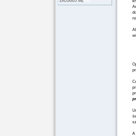
LOG
ZALOGUJ SIĘ
kr
A
d
na
Al
w
O
pr
Co
p
pr
p
U
ś
s
A