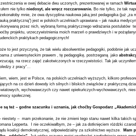
czestniczenia w owej debacie dwu uczonych, prezentowanej w ramach
Wirtu
ułem nie tylko
niedosyt, ale wręcz rozczarowanie.
Bo nie tylko, że tak na
zekonałoby mnie, że owa dyscyplina naukowa jaką jest pedagogika (już „za m
nauką praktyczną”) jest w polskich uczelniach uprawiana – jak nauka medyc
ykonywaną przez nich, wybraną formą praktycznego wdrażania postulatów tej
hoćby projektu, urzeczywistnienia moich marzeń o prawdziwych i w pożąd
tudenckich praktykach pedagogicznych!
że to jest przyczyną, że tak wielu absolwentów pedagogiki, podobnie jak ucz
bama z uniwersyteckim prawem , tę pedagogikę, postrzeganą jako
abstrakc
rzucają na rzecz zajęć zakotwiczonych w rzeczywistości. Tak jak uczyniłem 
koledzy z pracy”…
em, wiem, jest w Polsce, na polskich uczelniach wyższych, kilkoro profesor
jących na co dzień dowody ich silnych i bliskich związków z praktyczną dzia
światowych, wychowawczych czy nawet opiekuńczych-wychowawczych, niestety
omocy społecznej.
le są też – godne szacunku i uznania, jak choćby Gospodarz „Akademick
– niestety – mam przekonanie, że nie zmieni tego stanu nawet kilka takich s
mana Lepperta. I nie oczekiwałbym, że – jak za dotknięciem różdżki czarodzi
ządu koalicji demokratycznej, odpowiedzialny za szkolnictwo wyższe.
Mam pr
ylko „oddolnie”
. Już widzę oczyma mojej wyobraźni zawładnięcie przez ow