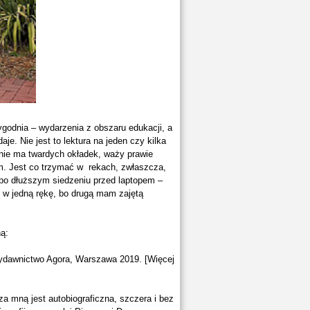
ygodnia – wydarzenia z obszaru edukacji, a
je. Nie jest to lektura na jeden czy kilka
ć nie ma twardych okładek, waży prawie
cm. Jest co trzymać w rekach, zwłaszcza,
 po dłuższym siedzeniu przed laptopem –
t w jedną rękę, bo drugą mam zajętą
ną:
Wydawnictwo Agora, Warszawa 2019. [Więcej
za mną jest autobiograficzna, szczera i bez