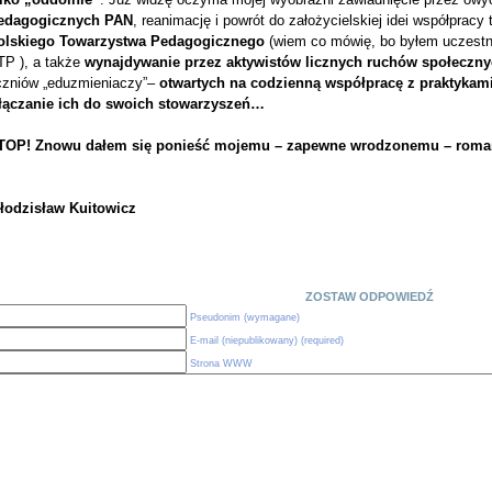
edagogicznych PAN
, reanimację i powrót do założycielskiej idei współprac
olskiego Towarzystwa Pedagogicznego
(wiem co mówię, bo byłem uczestni
TP ), a także
wynajdywanie przez aktywistów licznych ruchów społeczn
czniów „eduzmieniaczy”–
otwartych na codzienną współpracę z praktykam
łączanie ich do swoich stowarzyszeń…
TOP! Znowu dałem się ponieść mojemu – zapewne wrodzonemu – rom
łodzisław Kuitowicz
ZOSTAW ODPOWIEDŹ
Pseudonim (wymagane)
E-mail (niepublikowany) (required)
Strona WWW