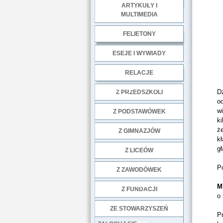
ARTYKUŁY I
MULTIMEDIA
.
FELIETONY
ESEJE I WYWIADY
.
RELACJE
DOBRE PRAKTYKI
Dz
Z PRZEDSZKOLI
od
wi
Z PODSTAWÓWEK
ki
ż
Z GIMNAZJÓW
kł
gł
Z LICEÓW
Po
Z ZAWODÓWEK
NGO
M
Z FUNDACJI
o
ZE STOWARZYSZEŃ
Pr