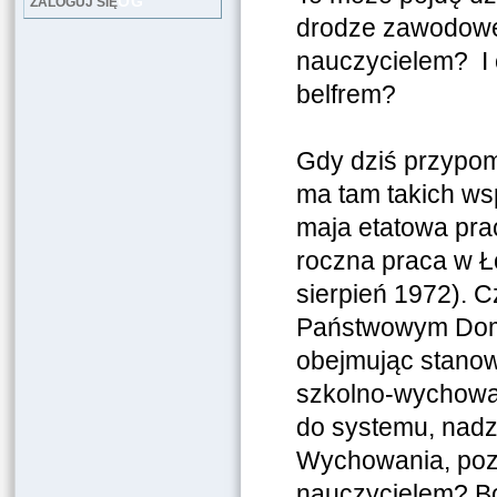
LOG
ZALOGUJ SIĘ
drodze zawodowej
nauczycielem? I 
belfrem?
Gdy dziś przypom
ma tam takich wsp
maja etatowa prac
roczna praca w Ł
sierpień 1972). C
Państwowym Domu
obejmując stanow
szkolno-wychowaw
do systemu, nadz
Wychowania, pozw
nauczycielem? Bo