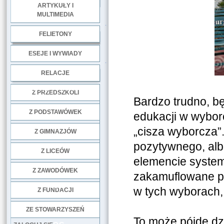
ARTYKUŁY I
MULTIMEDIA
.
FELIETONY
ESEJE I WYWIADY
.
RELACJE
DOBRE PRAKTYKI
Z PRZEDSZKOLI
Bardzo trudno, b
Z PODSTAWÓWEK
edukacji w wyborc
„cisza wyborcza”
Z GIMNAZJÓW
pozytywnego, alb
Z LICEÓW
elemencie system
Z ZAWODÓWEK
zakamuflowane pop
NGO
w tych wyborach, p
Z FUNDACJI
ZE STOWARZYSZEŃ
To może pójdę dzi