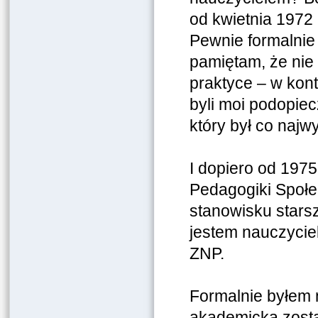
od kwietnia 1972
Pewnie formalnie 
pamiętam, że nie 
praktyce – w kont
byli moi podopiec
który był co najw
I dopiero od 1975
Pedagogiki Społe
stanowisku stars
jestem nauczycie
ZNP.
Formalnie byłem 
akademicką zos