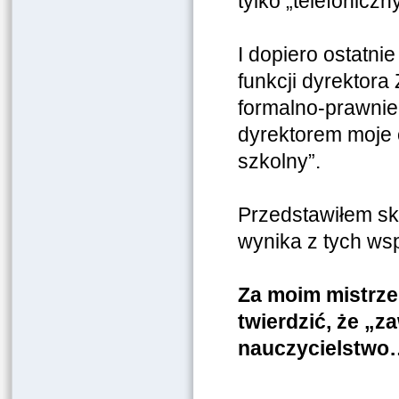
tylko „telefonic
I dopiero ostatni
funkcji dyrektora
formalno-prawnie n
dyrektorem moje
szkolny”.
Przedstawiłem skr
wynika z tych ws
Za moim mistrze
twierdzić, że 
nauczycielstwo