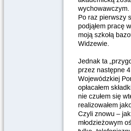
wychowawczym. I 
Po raz pierwszy s
podjąłem pracę w
moją szkołą bazow
Widzewie.
Jednak ta „przygo
przez następne 4
Wojewódzkiej Po
opłacałem składki
nie czułem się wt
realizowałem jak
Czyli znowu – ja
młodzieżowym o