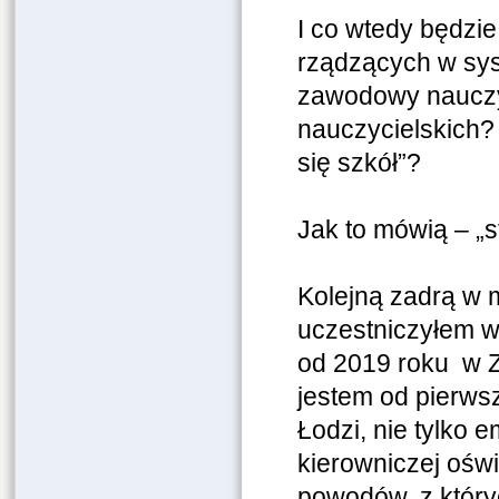
I co wtedy będzie
rządzących w sys
zawodowy nauczyc
nauczycielskich?
się szkół”?
Jak to mówią – „s
Kolejną zadrą w m
uczestniczyłem w
od 2019 roku w Z
jestem od pierws
Łodzi, nie tylko 
kierowniczej ośw
powodów, z któryc