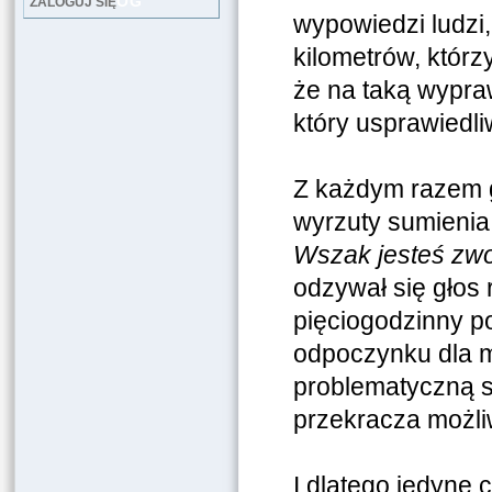
LOG
ZALOGUJ SIĘ
wypowiedzi ludzi,
kilometrów, którz
że na taką wypraw
który usprawiedl
Z każdym razem g
wyrzuty sumienia
Wszak jesteś zwo
odzywał się głos 
pięciogodzinny p
odpoczynku dla m
problematyczną s
przekracza możl
I dlatego jedyne