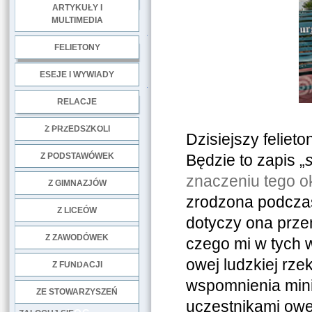
ARTYKUŁY I
MULTIMEDIA
.
FELIETONY
ESEJE I WYWIADY
.
RELACJE
DOBRE PRAKTYKI
Z PRZEDSZKOLI
Dzisiejszy feliet
Z PODSTAWÓWEK
Będzie to zapis „
znaczeniu tego ok
Z GIMNAZJÓW
zrodzona podczas 
Z LICEÓW
dotyczy ona prze
Z ZAWODÓWEK
czego mi w tych 
NGO
owej ludzkiej rze
Z FUNDACJI
wspomnienia mini
ZE STOWARZYSZEŃ
uczestnikami owe