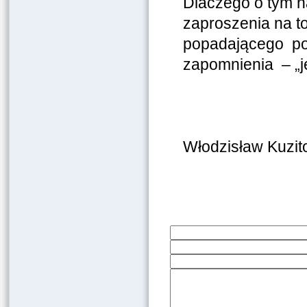
Dlaczego o tym na
zaproszenia na to
popadającego po
zapomnienia – „j
Włodzisław Kuzit