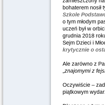
zamieszczony na O
bohaterem nosił ty
Szkole Podstawo
o tym młodym pasj
uczeń był w orbi
grudnia 2018 rok
Sejm Dzieci i Mło
krytycznie o ost
Ale zarówno z Pan
„
znajomymi z fej
Oczywiście – zad
piątkowym wydar