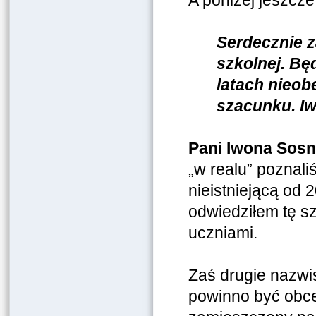
A poniżej jeszcze 
Serdecznie z
szkolnej. Bę
latach nieob
szacunku. I
Pani Iwona Sos
„w realu” poznali
nieistniejącą od
odwiedziłem tę sz
uczniami.
Zaś drugie nazwi
powinno być obce 