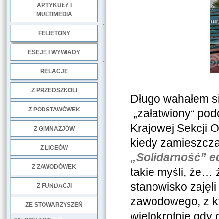
ARTYKUŁY I
MULTIMEDIA
.
FELIETONY
ESEJE I WYWIADY
.
RELACJE
DOBRE PRAKTYKI
Z PRZEDSZKOLI
Długo wahałem się
Z PODSTAWÓWEK
„załatwiony” pod
Krajowej Sekcji 
Z GIMNAZJÓW
kiedy zamieszcza
Z LICEÓW
„Solidarność” ed
Z ZAWODÓWEK
takie myśli, że… 
NGO
stanowisko zajęl
Z FUNDACJI
zawodowego, z któ
ZE STOWARZYSZEŃ
wielokrotnie gdy