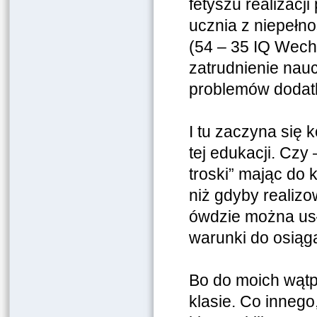
fetyszu realizacj
ucznia z niepełn
(54 – 35 IQ Wech
zatrudnienie nau
problemów dodat
I tu zaczyna się 
tej edukacji. Czy
troski” mając do 
niż gdyby realizow
ówdzie można usł
warunki do osiąg
Bo do moich wątp
klasie. Co innego,