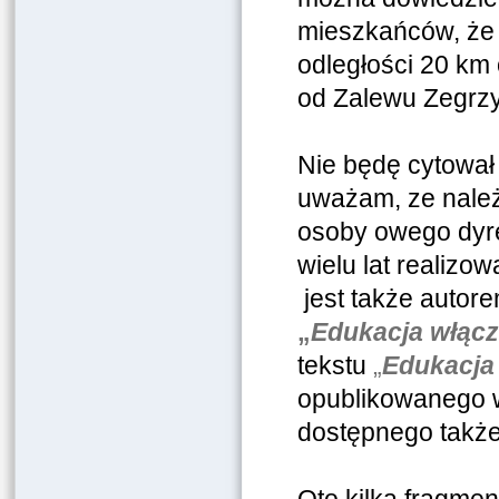
mieszkańców, że 
odległości 20 km 
od Zalewu Zegrz
Nie będę cytował 
uważam, ze należ
osoby owego dyrek
wielu lat realizo
jest także autor
„
Edukacja włącza
tekstu
„
Edukacja 
opublikowanego w
dostępnego także 