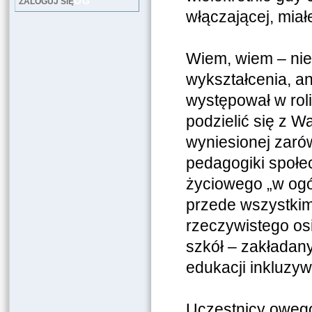
LOG
ZALOGUJ SIĘ
włączającej, mia
Wiem, wiem – ni
wykształcenia, a
występował w rol
podzielić się z W
wyniesionej zaró
pedagogiki społec
życiowego „w ogól
przede wszystkim 
rzeczywistego os
szkół – zakładan
edukacji inkluzyw
Uczestnicy owego