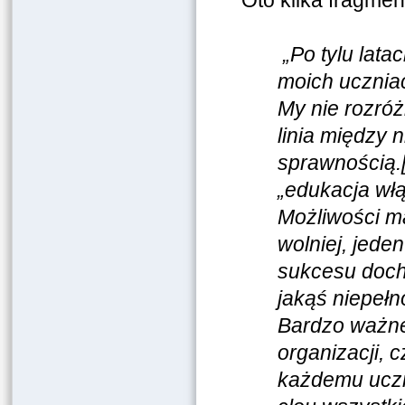
Oto kilka fragme
„Po tylu lata
moich uczniac
My nie rozróż
linia między 
sprawnością.[
„edukacja włą
Możliwości ma
wolniej, jeden
sukcesu doch
jakąś niepeł
Bardzo ważne
organizacji, 
każdemu uczni