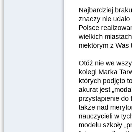
Najbardziej brakuj
znaczy nie udało 
Polsce realizowan
wielkich miastach
niektórym z Was 
Otóż nie we wszy
kolegi Marka Tar
których podjęto t
akurat jest „moda
przystąpienie do
także nad meryt
nauczycieli w ty
modelu szkoły „p