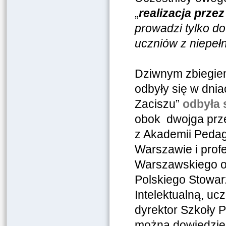
„
realizacja przez
prowadzi tylko d
uczniów z niepeł
Dziwnym zbiegiem
odbyły się w dnia
Zaciszu”
odbyła
obok dwojga prze
z Akademii Pedag
Warszawie i prof
Warszawskiego or
Polskiego Stowar
Intelektualną, uc
dyrektor Szkoły P
można dowiedzieć 