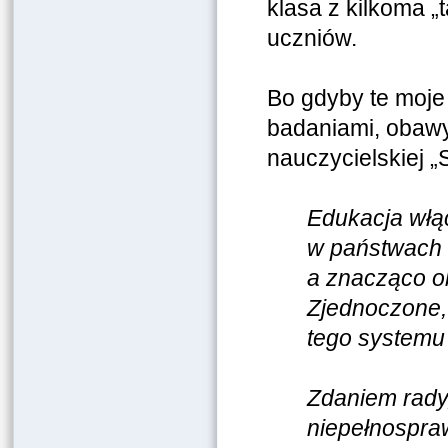
klasa z kilkoma „
uczniów.
Bo gdyby te moje 
badaniami, obawy 
nauczycielskiej „
Edukacja włą
w państwach 
a znacząco ob
Zjednoczone, 
tego systemu
Zdaniem rady,
niepełnospraw