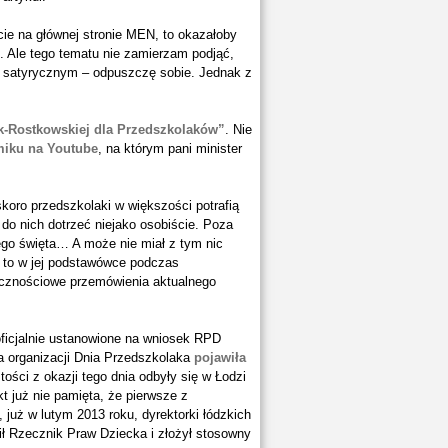
icie na głównej stronie MEN, to okazałoby
h. Ale tego tematu nie zamierzam podjąć,
m satyrycznym – odpuszczę sobie. Jednak z
k-Rostkowskiej dla Przedszkolaków”
. Nie
lmiku na Youtube
, na którym pani minister
skoro przedszkolaki w większości potrafią
 do nich dotrzeć niejako osobiście. Poza
ego święta… A może nie miał z tym nic
k to w jej podstawówce podczas
icznościowe przemówienia aktualnego
oficjalnie ustanowione na wniosek RPD
dea organizacji Dnia Przedszkolaka
pojawiła
tości z okazji tego dnia odbyły się w Łodzi
t już nie pamięta, że pierwsze z
, już w lutym 2013 roku, dyrektorki łódzkich
ił Rzecznik Praw Dziecka i złożył stosowny