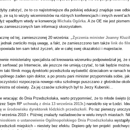
yby założyć, że to co najistotniejsze dla polskiej edukacji znajduje swe odb
ę, ze są to wizyty wiceministrów na różnych konferencjach i innych event’ac
dyż wpadłbym wtedy w konwencję
Michała Ogórka
. A że OE nie jest pisme
wu zamieszczonych tam informacji skorzystałem.
acznę od tej, zamieszczonej 20 września:
„Życzenia minister Joanny Kluzi
o jednak zwróciło moją uwagę, a fakt, że zamieszczono tam także
link do fi
powiada ten sam tekst życzeń, ale w całej swej okazałości i majestacie.
wnie ministerialny specjalista od kreowania wizerunku podpowiedział jej, że 
ż serfować po Internecie, ale jeszcze nie umieją czytać, to tak będzie można
m taki filmik mogą dyrektorki przedszkola wyświetlić dzieciakom w ramach t
pólnego żaden spin doktor, a po prostu pani minister przypomniała sobie, ja
roczystości rozpoczęcia nowego roku szkolnego puszczano z głośników okol
nistra od oświaty. Za jej czasów szkolnych był to Jerzy Kuberski…
le wracając do Dnia Przedszkolaka, warto przypomnieć, że to młode święto (
rzez Sejm RP
uchwałą z dnia 13 września 2013r.
) narodziło się w Łodzi. I
ię w środowisku dyrektorek łódzkich przedszkoli
. Po raz pierwszy uroczys
 września 2010 r. Później znalazły naśladowców w wielu innych miastach. Nik
nioskiem o ustanowienie Ogólnopolskiego Dnia Przedszkolaka
wystąpiły
zedszkoli miejskich – niestety bez efektu. Dopiero gdy ten projekt podchwyc