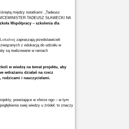
ciśniętą między notatkami: „Tadeusz
” i „WICEMINISTER TADEUSZ SŁAWECKI NA
zkoła Współpracy – szkolenia dla
Lokalnej
zapraszają przedstawicieli
 związanych z edukacją do udziału w
taty są realizowane w ramach
koli w wiedzę na temat projektu, aby
 we wdrażaniu działań na rzecz
 rodzicami i nauczycielami.
projekty, powstające w sferze ngo – w tym
ogłębienia swej wiedzy u źródeł, to znaczy