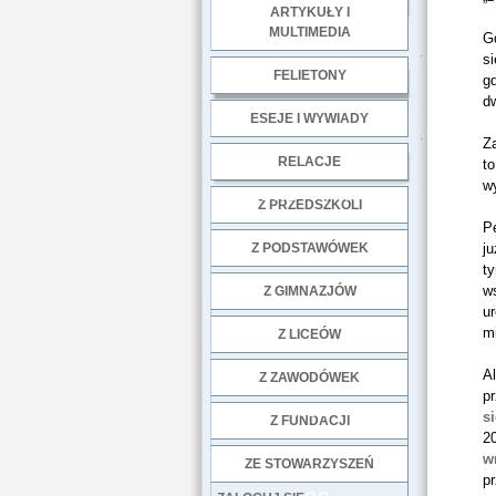
ARTYKUŁY I
MULTIMEDIA
Gd
.
si
FELIETONY
g
d
ESEJE I WYWIADY
.
Z
RELACJE
t
wy
DOBRE PRAKTYKI
Z PRZEDSZKOLI
Pe
Z PODSTAWÓWEK
ju
ty
ws
Z GIMNAZJÓW
u
mi
Z LICEÓW
A
Z ZAWODÓWEK
p
NGO
s
Z FUNDACJI
20
w
ZE STOWARZYSZEŃ
pr