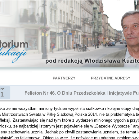
PARTNERZY
PRZYDATNE ADRESY
rz
Felieton Nr 46. O Dniu Przedszkolaka i inicjatywie 
21
ko że nie wszystkim miniony tydzień wypełniła siatkówka i kolejne etapy drog
a Mistrzostwach Świata w Piłkę Siatkową Polska 2014, nie ta problematyka 
efleksji. Zastanawiając się nad tym które z wydarzeń minionego tygodnia pr
iosku, że najbardziej istotnym jest pojawienie się w „Gazecie Wyborczej” ar
ceny zachowania ucznia. Jednak po chwili zastanowienia uznałem, że temat j
ałatwić” go felietonowo. Obiecują więc, że poświęcę mu odrębny, problemowy 