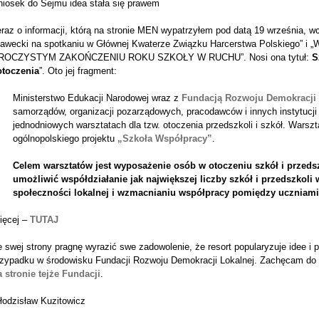
niosek do Sejmu idea stała się prawem
raz o informacji, którą na stronie MEN wypatrzyłem pod datą 19 września, w
ławecki na spotkaniu w Głównej Kwaterze Związku Harcerstwa Polskiego
ROCZYSTYM ZAKOŃCZENIU ROKU SZKOŁY W RUCHU”. Nosi ona tytuł:
S
otoczenia
”. Oto jej fragment:
Ministerstwo Edukacji Narodowej wraz z
Fundacją Rozwoju Demokracji 
samorządów, organizacji pozarządowych, pracodawców i innych instytucji
jednodniowych warsztatach dla tzw. otoczenia przedszkoli i szkół. Warsz
ogólnopolskiego projektu
„Szkoła Współpracy”
.
Celem warsztatów jest wyposażenie osób w otoczeniu szkół i przedsz
umożliwić współdziałanie jak największej liczby szkół i przedszkoli
społeczności lokalnej i wzmacnianiu współpracy pomiędzy uczniami,
ięcej –
TUTAJ
 swej strony pragnę wyrazić swe zadowolenie, że resort popularyzuje idee i 
rzypadku w środowisku Fundacji Rozwoju Demokracji Lokalnej. Zachęcam do p
a stronie tejże Fundacji
.
łodzisław Kuzitowicz