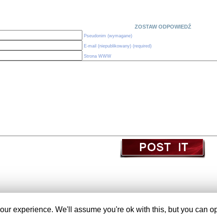
ZOSTAW ODPOWIEDŹ
Pseudonim (wymagane)
E-mail (niepublikowany) (required)
Strona WWW
(c) Obserwatorium Edukacji
ur experience. We'll assume you're ok with this, but you can opt
Wordpress themes created by
AwAdOn