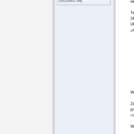
LOG
ZALOGUJ SIĘ
w
Te
S
U
„
W
Ze
p
n
W