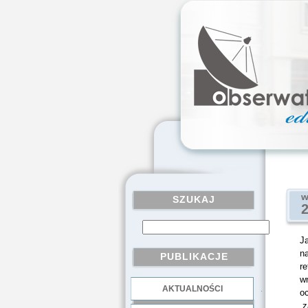
w
SZUKAJ
Ja
n
PUBLIKACJE
r
wn
AKTUALNOŚCI
.
o
„z