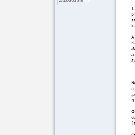
LOG
ZALOGUJ SIĘ
T
p
z
ki
A
ni
d
r
ży
N
o
„o
rz
O
d
J
Co