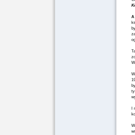
K
A
k
by
za
og
T
z
Wy
W
1
by
ty
w
I
k
W
ws