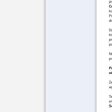
pr
C
k
P
d
D
kt
pr
po
N
pr
P
w
Ż
w
T
i
Ś