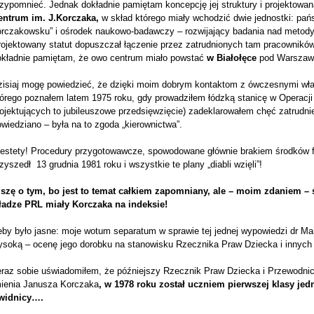
zypomnieć. Jednak dokładnie pamiętam koncepcję jej struktury i projektowan
entrum im. J.Korczaka,
w skład którego miały wchodzić dwie jednostki: pa
orczakowsku” i ośrodek naukowo-badawczy – rozwijający badania nad metod
rojektowany statut dopuszczał łączenie przez zatrudnionych tam pracownik
okładnie pamiętam, że owo centrum miało powstać
w Białołęce
pod Warszaw
zisiaj mogę powiedzieć, że dzięki moim dobrym kontaktom z ówczesnymi wła
órego poznałem latem 1975 roku, gdy prowadziłem łódzką stanicę w Operacji
ojektujących to jubileuszowe przedsięwzięcie) zadeklarowałem chęć zatrudnie
wiedziano – była na to zgoda „kierownictwa”.
iestety! Procedury przygotowawcze, spowodowane głównie brakiem środków fi
zyszedł 13 grudnia 1981 roku i wszystkie te plany „diabli wzięli”!
iszę o tym, bo jest to temat całkiem zapomniany, ale – moim zdaniem – ś
ładze PRL miały Korczaka na indeksie!
eby było jasne: moje wotum separatum w sprawie tej jednej wypowiedzi dr Ma
ysoką – ocenę jego dorobku na stanowisku Rzecznika Praw Dziecka i innych 
eraz sobie uświadomiłem, że późniejszy Rzecznik Praw Dziecka i Przewodn
mienia Janusza Korczaka
, w 1978 roku został uczniem pierwszej klasy je
widnicy….