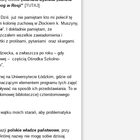
gog w Rosji
”
[
TUTAJ
]
 Dziś już nie pamiętam kto mi polecił tę
em kolonię zuchową w Złockiem k. Muszyny,
ie
”. I dokładnie pamiętam, że
eszczałem wszelkie zawiadomienia i
artki z prośbami, pytaniami oraz skargami.
ziecka, a zwłaszcza po roku – gdy
owej – częścią Ośrodka Szkolno-
”,
ej na Uniwersytecie Łódzkim, gdzie od
znaczącym elementem programu tych zajęć
pływać na sposób ich przedstawiania. To w
 domowej biblioteczce) czterotomowego
 wątku moich starań, aby problematyka
azji
polskie władze państwowe
, przy
 której nazwy nie mogę sobie dzisiaj