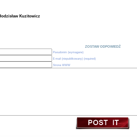
łodzisław Kuzitowicz
ZOSTAW ODPOWIEDŹ
Pseudonim (wymagane)
E-mail (niepublikowany) (required)
Strona WWW