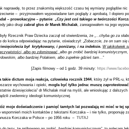
ak naprawdę, to przez znakomitą większość czasu tej wymiany poglądów nic m
rzeciwnie – przyjmowałem wypowiadane tam poglądy z aprobatą. I dopiero po
adał – prowokacyjne – pytanie
:
„
Czy jest coś takiego w twórczości Korc
edy jako drugi
zabrał głos dr Marek Michalak
, zareagowałem na jego wypow
 były Rzecznik Praw Dziecka zaczął od stwierdzenia, że „…
chyba go za słab
e do końca odpowiadając na pytanie, oświadczył: „
Zobaczcie, że on sam się 
ziesięciolecia był krytykowany, i poniżany, i na indeksie.
W jakikolwiek 
zeczywistości, albo go zdominować,
albo go zrobić bardziej komunistycznym, a
dowskim, albo bardziej Polakiem, albo zupełnie gdzieś tam
…”
[Zapis filmowy – od 1 godz. 39 minuty:
https://www.face
a takie dictum moja reakcja, człowieka rocznik 1944
, który żył w PRL-u, 
bszarze wychowania i opieki,
mogła być tylko jedna: muszę zaprotestować
statnie dziesięciolecia” dr Michalak miał na myśli, ale wnioskując z dalszyc
ądzili zwolennicy ideologii komunistycznej.
tóż moje doświadczenie i pamięć tamtych lat pozwalają mi mieć w tej s
o wspomnień moich kontaktów z tekstami Korczaka – i nie tylko, proponuję
anusza Korczaka w Polsce – po 1956 roku –
TUTAJ
 do tezy, że próbowano go zrobić „
bardziej komunistycznym
”, to polecam le