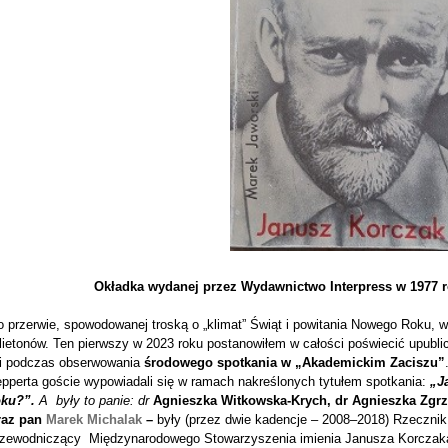
Okładka wydanej przez Wydawnictwo Interpress w 1977 ro
o przerwie, spowodowanej troską o „klimat” Świąt i powitania Nowego Roku,
lietonów. Ten pierwszy w 2023 roku postanowiłem w całości poświecić upublic
i podczas obserwowania
środowego spotkania w „Akademickim Zaciszu”
epperta goście wypowiadali się w ramach nakreślonych tytułem spotkania:
„J
oku?”.
A były to panie: dr
Agnieszka Witkowska-Krych, dr Agnieszka Zgrz
raz pan
Marek Michalak
–
były (przez dwie kadencje – 2008–2018) Rzecznik
rzewodniczący Międzynarodowego Stowarzyszenia imienia Janusza Korczak