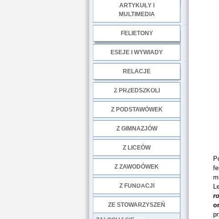
ARTYKUŁY I
MULTIMEDIA
.
FELIETONY
ESEJE I WYWIADY
.
RELACJE
DOBRE PRAKTYKI
Z PRZEDSZKOLI
Z PODSTAWÓWEK
Z GIMNAZJÓW
Z LICEÓW
P
Z ZAWODÓWEK
fe
m
NGO
Z FUNDACJI
L
r
ZE STOWARZYSZEŃ
o
p