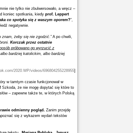
nie nie tylko nie zbulwersowało, a wręcz –
d koniec spotkania, kiedy
prof. Leppert
zaka co spotyka się z waszym oporem
?
”,
iedź negatywnie.
o znam, żeby się nie zgodzić
.” A po chwili,
broni.
Korczak przez ostatnie
sposób próbowano go wyrzucić z
lbo bardziej katolickim, albo bardziej
book.com/2020.WP/videos/696804255228955
]
który w tamtym czasie funkcjonował w
!
Szkoda, że nie mogę dopytać się które to
h słów – zapewne także te, w których Polską
prawie odmienny pogląd.
Zanim przejdę
 zapoznać się z wykazem wydań tekstów
kturę tekstu
„Mariana Bybluka „
Janusz