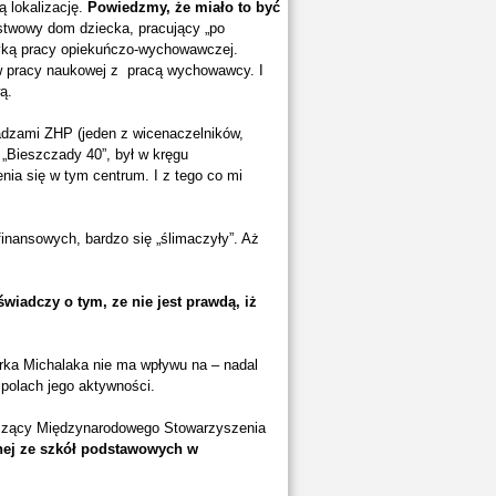
ą lokalizację.
Powiedzmy, że miało to być
ństwowy dom dziecka, pracujący „po
yką pracy opiekuńczo-wychowawczej.
ów pracy naukowej z pracą wychowawcy. I
ą.
dzami ZHP (jeden z wicenaczelników,
 „Bieszczady 40”, był w kręgu
nia się w tym centrum. I z tego co mi
nansowych, bardzo się „ślimaczyły”. Aż
wiadczy o tym, ze nie jest prawdą, iż
rka Michalaka nie ma wpływu na – nadal
polach jego aktywności.
iczący Międzynarodowego Stowarzyszenia
dnej ze szkół podstawowych w