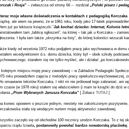
orczak i Rosja
”
– zwłaszcza od strony 66 – rozdział
„
Polski pisarz i peda
 teraz moje własne doświadczenia w kontaktach z pedagogiką Korczaka
.
siążkę, ale wiem na pewno, że w 1961 roku, kiedy jako 17-latek poprowadził
łem już po lekturze książeczki ”
Jak kochać dziecko: Internat, Kolonie letn
instalowałem tam „tablicę ogłoszeń”, na której – tak jak u Korczaka – zami
łoszenia. I była tam także „skrzynka na listy”, do której koloniści wrzucali k
akże kiedy od września 1972 roku podjąłem pracę jako wychowawca w domu d
ostałem wicedyrektorem d.s. domu dziecka, który był – obok szkoły podstaw
chowawczego, starałem się nie tylko myśleć, ale i działać „po korczakowsku
 kolejnym miejscu mojej pracy zawodowej – w Zakładzie Pedagogiki Społeczn
975 roku prowadziłem zajęcia z metodyki pracy opiekuńczo-wychowawczej, 
ło omawianie tekstów Korczaka. I nikt mi nie próbował tego zabraniać, ani w
m czasie (w 1978 roku) stałem się właścicielem (i mam te książki do dziś w
ydania
„Pism Wybranych Janusza Korczaka”
[ Zobacz
TUTAJ
]
 na koniec opowiem o jeszcze jednym, niestety nie zakończonym pozytywnie,
orczakowska stała się wiodącym nurtem mojej aktywności zawodowej.
szystko zaczęło się od obchodów 100 rocznicy urodzin Korczaka. To z tej ok
parciu rządu Izraela
, postanowiły powołać bardzo nowatorską placówkę
,