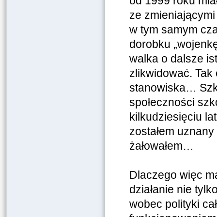
od 1999 roku miał
ze zmieniającymi 
w tym samym czas
dorobku „wojenkę
walka o dalsze is
zlikwidować. Tak 
stanowiska… Szko
społeczności szko
kilkudziesięciu l
zostałem uznany 
żałowałem…
Dlaczego więc mam
działanie nie tyl
wobec polityki ca