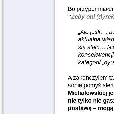
Bo przypomniałem 
”
Żeby oni (dyrek
„
Ale jeśli…. bo
aktualna wład
się stało… Ni
konsekwencji 
kategorii „dyr
A zakończyłem ta
sobie pomyślałem
Michałowskiej je
nie tylko nie ga
postawą – mogą