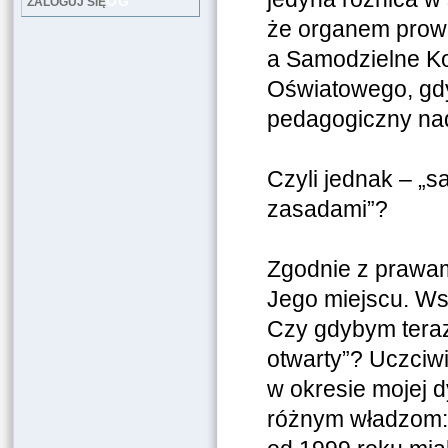
LOG
ZALOGUJ SIĘ
że organem prowa
a Samodzielne K
Oświatowego, gdy
pedagogiczny nad 
Czyli jednak – „s
zasadami”?
Zgodnie z prawami
Jego miejscu. Ws
Czy gdybym teraz 
otwarty”? Uczci
w okresie mojej d
różnym władzom: z