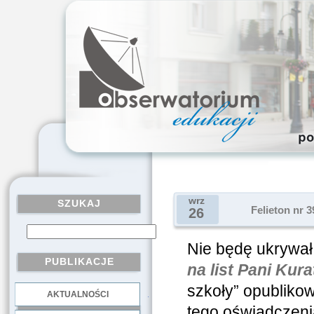
wrz
SZUKAJ
Felieton nr 3
26
Nie będę ukrywał,
PUBLIKACJE
na list Pani Kur
szkoły” opubliko
AKTUALNOŚCI
.
tego oświadczenia