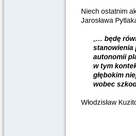
Niech ostatnim ak
Jarosława Pytlaka
„
… będę równ
stanowienia
autonomii pla
w tym kontek
głębokim nie
wobec szkodl
Włodzisław Kuzit