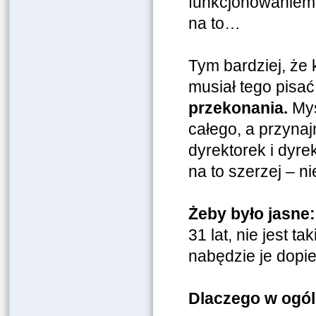
funkcjonowaniem 
na to…
Tym bardziej, że k
musiał tego pisać
przekonania.
Myś
całego, a przynaj
dyrektorek i dyr
na to szerzej – ni
Żeby było jasne:
31 lat, nie jest 
nabędzie je dopi
Dlaczego w ogól