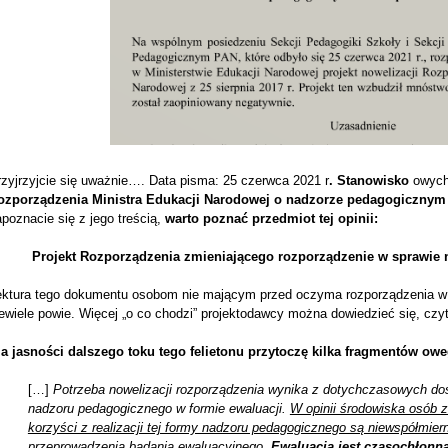
rzyjrzyjcie się uważnie…. Data pisma: 25 czerwca 2021 r
. Stanowisko
owych
ozporządzenia Ministra Edukacji Narodowej
o nadzorze pedagogicznym z
poznacie się z jego treścią,
warto poznać przedmiot tej opinii:
Projekt Rozporządzenia zmieniającego rozporządzenie w sprawie
ektura tego dokumentu osobom nie mającym przed oczyma rozporządzenia w 
ewiele powie. Więcej „o co chodzi” projektodawcy można dowiedzieć się, cz
la jasności dalszego toku tego felietonu przytoczę kilka fragmentów ow
[…]
Potrzeba nowelizacji rozporządzenia wynika z dotychczasowych d
nadzoru pedagogicznego w formie ewaluacji.
W opinii środowiska osób
korzyści z realizacji tej formy nadzoru pedagogicznego są niewspółmie
przeprowadzenia badania ewaluacyjnego.
Ewaluacja jest czasochłonna