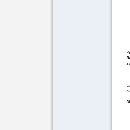
P
R
za
L
ni
D