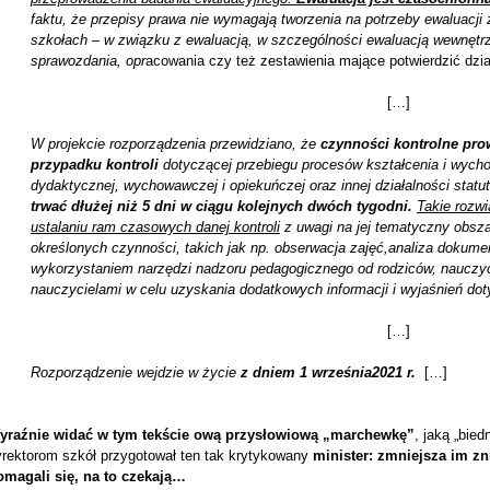
faktu, że przepisy prawa nie wymagają tworzenia na potrzeby ewaluacji
szkołach – w związku z ewaluacją, w szczególności ewaluacją wewnętr
sprawozdania, opr
acowania czy też zestawienia mające potwierdzić dzia
[…]
W projekcie rozporządzenia przewidziano, że
czynności kontrolne pro
przypadku kontroli
dotyczącej przebiegu procesów kształcenia i wycho
dydaktycznej, wychowawczej i opiekuńczej oraz innej działalności statu
trwać dłużej niż 5 dni w ciągu kolejnych dwóch tygodni.
Takie rozw
ustalaniu ram czasowych danej kontroli
z uwagi na jej tematyczny obsza
określonych czynności, takich jak np. obserwacja zajęć,analiza dokumen
wykorzystaniem narzędzi nadzoru pedagogicznego od rodziców, nauczyci
nauczycielami w celu uzyskania dodatkowych informacji i wyjaśnień dot
[…]
Rozporządzenie wejdzie w życie
z dniem 1 września2021 r.
[…]
yraźnie widać w tym tekście ową przysłowiową „marchewkę”
, jaką „bie
yrektorom szkół przygotował ten tak krytykowany
minister:
zmniejsza im zn
omagali się, na to czekają…