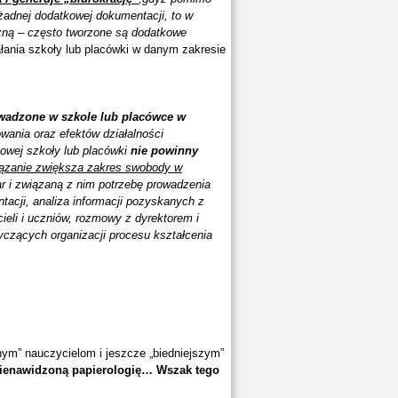
 żadnej dodatkowej dokumentacji, to w
zną – często tworzone są dodatkowe
łania szkoły lub placówki w danym zakresie
wadzone w szkole lub placówce w
wania oraz efektów działalności
towej szkoły lub placówki
nie powinny
iązanie zwiększa zakres swobody w
r i związaną z nim potrzebę prowadzenia
tacji, analiza informacji pozyskanych z
eli i uczniów, rozmowy z dyrektorem i
yczących organizacji procesu kształcenia
dnym” nauczycielom i jeszcze „biedniejszym”
ienawidzoną papierologię… Wszak tego