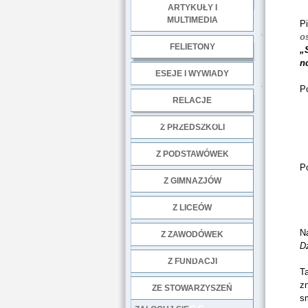
ARTYKUŁY I
MULTIMEDIA
P
.
o
FELIETONY
„
n
ESEJE I WYWIADY
.
P
RELACJE
DOBRE PRAKTYKI
Z PRZEDSZKOLI
Z PODSTAWÓWEK
P
Z GIMNAZJÓW
Z LICEÓW
N
Z ZAWODÓWEK
Dz
NGO
Z FUNDACJI
T
zn
ZE STOWARZYSZEŃ
sm