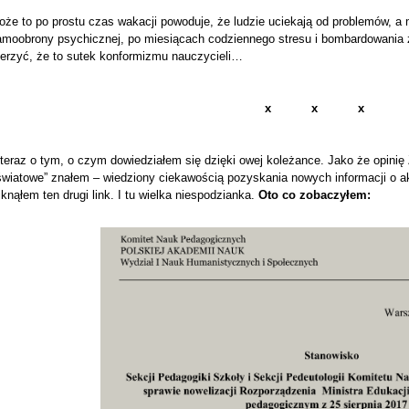
że to po prostu czas wakacji powoduje, że ludzie uciekają od problemów, a 
amoobrony psychicznej, po miesiącach codziennego stresu i bombardowania z
ierzyć, że to sutek konformizmu nauczycieli…
x x x
 teraz o tym, o czym dowiedziałem się dzięki owej koleżance. Jako że opini
światowe” znałem – wiedziony ciekawością pozyskania nowych informacji o
iknąłem ten drugi link. I tu wielka niespodzianka.
Oto co zobaczyłem: