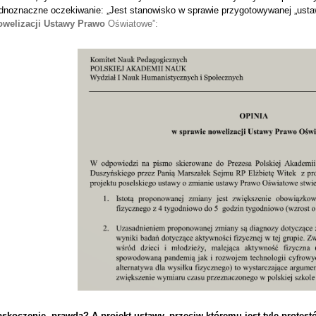
ednoznaczne oczekiwanie: „Jest stanowisko w sprawie przygotowywanej „ust
owelizacji Ustawy Prawo
Oświatowe”:
askoczenie, prawda?
A projekt ustawy, przeciw któremu jest tyle prote