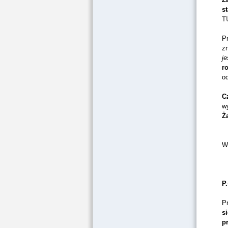
s
T
Pr
z
je
r
o
C
w
Ż
W
P.
Pr
s
p