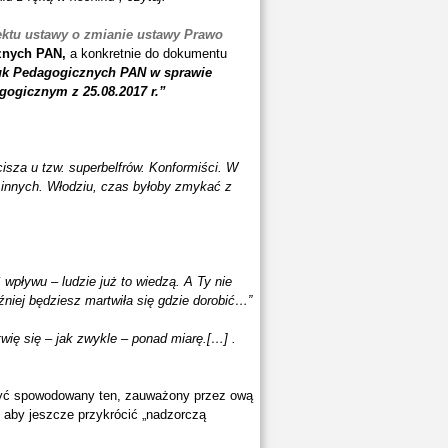
ektu ustawy o zmianie ustawy Prawo
znych PAN,
a konkretnie do dokumentu
auk Pedagogicznych PAN w sprawie
gogicznym z 25.08.2017 r.”
cisza u tzw. superbelfrów. Konformiści. W
 innych. Włodziu, czas byłoby zmykać z
 wpływu – ludzie już to wiedzą. A Ty nie
niej będziesz martwiła się gdzie dorobić…”
wię się – jak zwykle – ponad miarę.[…] .
być spowodowany ten, zauważony przez ową
, aby jeszcze przykrócić „nadzorczą