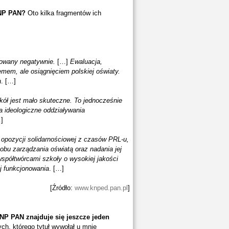
KNP PAN?
Oto kilka fragmentów ich
niowany negatywnie.
[…]
Ewaluacja,
emem, ale osiągnięciem polskiej oświaty.
a
. […]
kół jest mało skuteczne. To jednocześnie
na ideologiczne oddziaływania
]
 opozycji solidarnościowej z czasów PRL-u,
obu zarządzania oświatą oraz nadania jej
 współtwórcami szkoły o wysokiej jakości
j funkcjonowania
. […]
[Źródło:
www.knped.pan.pl
]
NP PAN znajduje się jeszcze jeden
h, którego tytuł wywołał u mnie