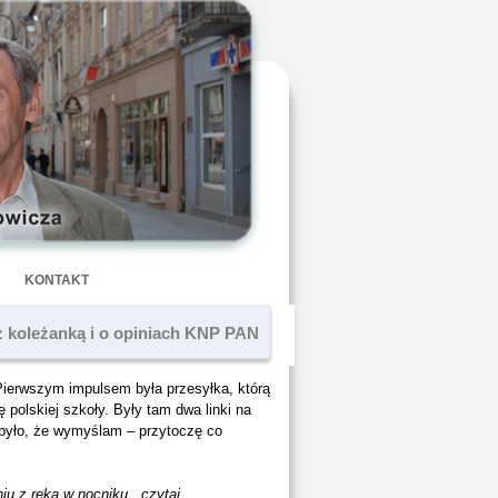
KONTAKT
i z koleżanką i o opiniach KNP PAN
Pierwszym impulsem była przesyłka, którą
olskiej szkoły. Były tam dwa linki na
 było, że wymyślam – przytoczę co
iu z ręką w nocniku , czytaj.