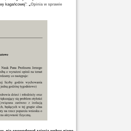
awy kagańcowej”:
„
Opinia w sprawie
stów, nie spowodował zajęcia wobec niego