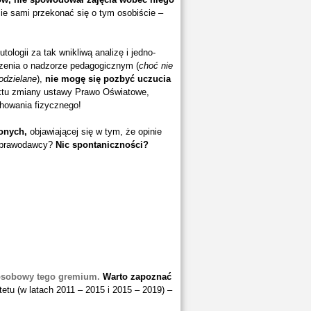
e sami przekonać się o tym osobiście –
logii za tak wnikliwą analizę i jedno-
zenia o nadzorze pedagogicznym (
choć nie
odzielane
),
nie mogę się pozbyć uczucia
ektu zmiany ustawy Prawo Oświatowe,
chowania fizycznego!
onych,
objawiającej się w tym, że opinie
ę prawodawcy?
Nic spontaniczności?
osobowy tego gremium.
Warto zapoznać
etu (w latach 2011 – 2015 i 2015 – 2019) –