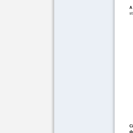
A
st
Ci
d