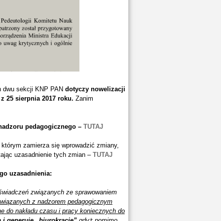
 dwu sekcji KNP PAN
dotyczy nowelizacji
 25 sierpnia 2017 roku.
Zanim
 nadzoru pedagogicznego –
TUTAJ
którym zamierza się wprowadzić zmiany,
ytając uzasadnienie tych zmian –
TUTAJ
ego uzasadnienia:
oświadczeń związanych ze sprawowaniem
 związanych z nadzorem pedagogicznym
rne do nakładu czasu i pracy koniecznych do
 i generuje „biurokrację”
,gdyż pomimo