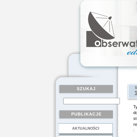
l
SZUKAJ
T
d
PUBLIKACJE
s
na
AKTUALNOŚCI
.
: