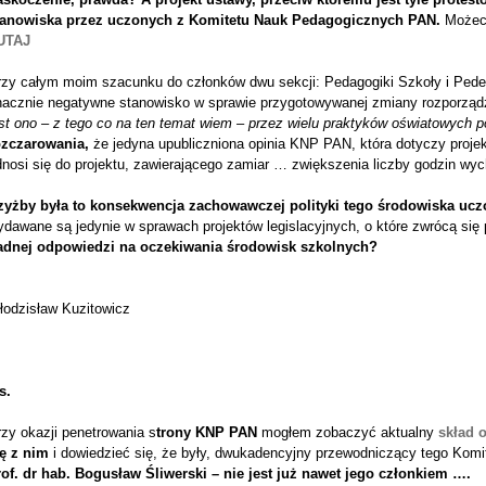
tanowiska przez uczonych z Komitetu Nauk Pedagogicznych PAN.
Możeci
UTAJ
zy całym moim szacunku do członków dwu sekcji: Pedagogiki Szkoły i Pedeuto
nacznie negatywne stanowisko w sprawie przygotowywanej zmiany rozporząd
st ono – z tego co na ten temat wiem – przez wielu praktyków oświatowych p
ozczarowania,
że jedyna upubliczniona opinia KNP PAN, która dotyczy proj
dnosi się do projektu, zawierającego zamiar … zwiększenia liczby godzin wy
zyżby była to konsekwencja zachowawczej polityki tego środowiska ucz
ydawane są jedynie w sprawach projektów legislacyjnych, o które zwrócą si
adnej odpowiedzi na oczekiwania środowisk szkolnych?
łodzisław Kuzitowicz
s.
zy okazji penetrowania s
trony KNP PAN
mogłem zobaczyć aktualny
skład 
ię z nim
i dowiedzieć się, że były, dwukadencyjny przewodniczący tego Komit
rof. dr hab. Bogusław Śliwerski – nie jest już nawet jego członkiem ….