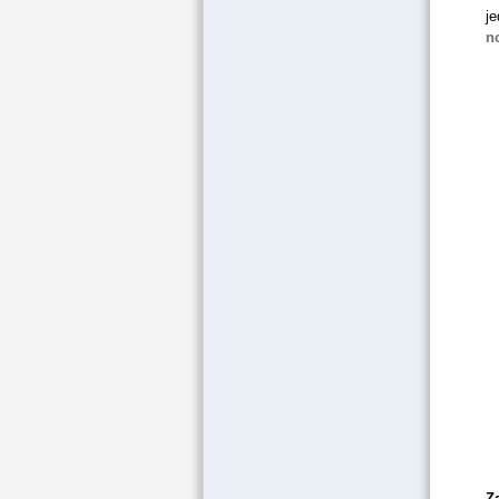
j
n
Z