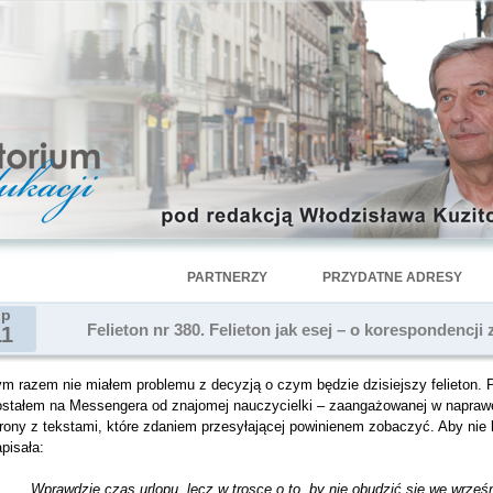
PARTNERZY
PRZYDATNE ADRESY
ip
Felieton nr 380. Felieton jak esej – o korespondencj
11
ym razem nie miałem problemu z decyzją o czym będzie dzisiejszy felieton. 
ostałem na Messengera od znajomej nauczycielki – zaangażowanej w naprawę p
trony z tekstami, które zdaniem przesyłającej powinienem zobaczyć. Aby nie
pisała:
Wprawdzie czas urlopu, lecz w trosce o to, by nie obudzić się we wrześn