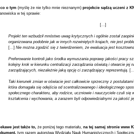
 co o tym
(myślę że nie tylko mnie nieznanym)
projekcie sądzą uczeni z 
anowiska w tej sprawie:
[…]
Projekt ten wzbudził mnóstwo uwag krytycznych i ogólnie został zaopi
organizowana podobnie jak w innych rozwiniętych krajach, nie jest probl
[…]
Nie można zgodzić się z twierdzeniem, że ewaluacja jest kosztown
Preferowanie kontroli jako środka wymuszania poprawy jakości pracy sz
kolejny krok w kierunku centralizacji zarządzania oświatą i otwarcie jej 
zarządzających, niezależnie jaką opcję ci zarządzający reprezentują.
[…
Taki kierunek zmian w oświacie jest całkowicie sprzeczny z postulatami
która domagała się odejścia od scentralizowanego i ideologicznego spos
społecznego charakteru, aby rodzice, uczniowie i nauczyciele czuli się
kształcenia i wychowania, a zarazem byli odpowiedzialnymi za jakość je
ekawe jest także to,
że poniżej tego materiału,
na tej samej stronie www K
okument,
tym razem autorstwa Wydziału Nauk Humanistycznych i Społecznyc