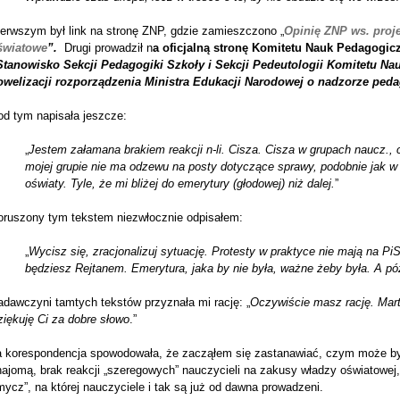
ierwszym był link na stronę ZNP, gdzie zamieszczono „
Opinię ZNP ws. proj
światowe
”.
Drugi prowadził n
a oficjalną stronę Komitetu Nauk Pedagogic
Stanowisko Sekcji Pedagogiki Szkoły i Sekcji Pedeutologii Komitetu N
owelizacji rozporządzenia Ministra Edukacji Narodowej o nadzorze peda
od tym napisała jeszcze:
„
Jestem załamana brakiem reakcji n-li. Cisza. Cisza w grupach naucz., 
mojej grupie nie ma odzewu na posty dotyczące sprawy, podobnie jak w
oświaty. Tyle, że mi bliżej do emerytury (głodowej) niż dalej.
”
oruszony tym tekstem niezwłocznie odpisałem:
„
Wycisz się, zracjonalizuj sytuację. Protesty w praktyce nie mają na PiS
będziesz Rejtanem. Emerytura, jaka by nie była, ważne żeby była. A póź
adawczyni tamtych tekstów przyznała mi rację: „
Oczywiście masz rację. Mart
iękuję Ci za dobre słowo
.”
a korespondencja spowodowała, że zacząłem się zastanawiać, czym może 
ajomą, brak reakcji „szeregowych” nauczycieli na zakusy władzy oświatowej
ycz”, na której nauczyciele i tak są już od dawna prowadzeni.