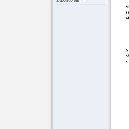
LOG
ZALOGUJ SIĘ
Mo
s
w
A
o
kl