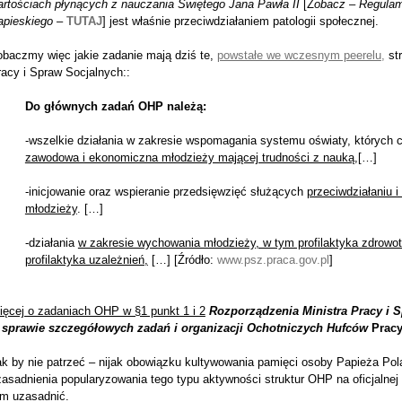
artościach płynących z nauczania Świętego Jana Pawła II
[Z
obacz – Regulam
apieskiego –
TUTAJ
] jest właśnie przeciwdziałaniem patologii społecznej.
obaczmy więc jakie zadanie mają dziś te,
powstałe we wczesnym peerelu
,
str
acy i Spraw Socjalnych::
Do głównych zadań OHP należą:
-wszelkie działania w zakresie wspomagania systemu oświaty, których 
zawodowa i ekonomiczna młodzieży mającej trudności z nauką
,[…]
-inicjowanie oraz wspieranie przedsięwzięć służących
przeciwdziałaniu 
młodzieży
. […]
-działania
w zakresie wychowania młodzieży, w tym profilaktyka zdrowot
profilaktyka uzależnień,
[…] [Źródło:
www.psz.praca.gov.pl
]
ięcej o zadaniach OHP w §1 punkt 1 i 2
Rozporządzenia Ministra Pracy i Sp
 sprawie szczegółowych zadań i organizacji Ochotniczych Hufców
Prac
ak by nie patrzeć – nijak obowiązku kultywowania pamięci osoby Papieża Pol
asadnienia popularyzowania tego typu aktywności struktur OHP na oficjalnej 
ym uzasadnić.