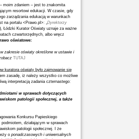
o – moim zdaniem – jest to znakomita
jącym resortowi edukacji. W czasie, gdy
wego zarządzania edukacją w warunkach
st na portalu <Prawo.pl>: „
Dyrektorzy
”), Łódzki Kurator Oświaty uznaje za ważne
ematach czwartorzędnych, albo wręcz
Prawo oświatowe:
w zakresie oświaty określone w ustawie i
 zobacz
TUTAJ
ów kuratora oświaty było zajmowanie się
ąłem zasadę, iż należy wszystko co możliwe
wą interpretacją zadania czternastego:
odmiotami w sprawach dotyczących
awiskom patologii społecznej, a także
agowania Konkursu Papieskiego
st podmiotem, działającym w sprawach
jawiskom patologii społecznej. I że
ieży o
ponadczasowych i uniwersalnych