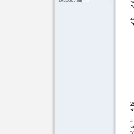
LOG
ZALOGUJ SIĘ
w
P
Z
Pr
W
w
J
uz
t