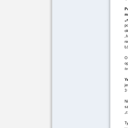
P
m
„
po
ok
‚
ni
Łó
O 
o
t
Ye
je
3
N
sz
„
Ty