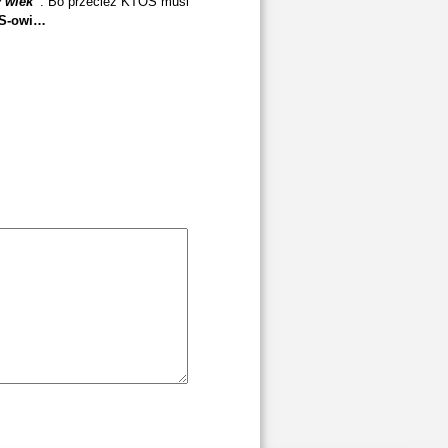
y wiek”
. Bo przecież KTOŚ musi
PiS-owi…