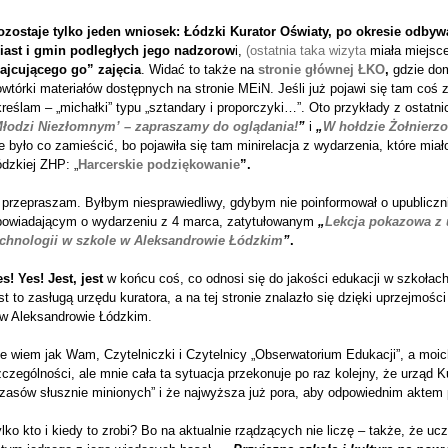
ozostaje tylko jeden wniosek: Łódzki Kurator Oświaty, po okresie odby
iast i gmin podległych jego nadzorow
i,
(ostatnia taka wizyta
miała miejsce
rajcującego go” zajęcia
. Widać to także na
stronie głównej ŁKO
,
gdzie dom
wtórki materiałów dostępnych na stronie MEiN. Jeśli już pojawi się tam coś z t
reślam – „michałki” typu „sztandary i proporczyki…”. Oto przykłady z ostatn
Młodzi Niezłomnym’ – zapraszamy do oglądania!
”
i
„
W hołdzie Żołnier
e było co zamieścić, bo pojawiła się tam minirelacja z wydarzenia, które mia
dzkiej ZHP: „
Harcerskie podziękowanie
”.
przepraszam. Byłbym niesprawiedliwy, gdybym nie poinformował o upubliczni
powiadającym o wydarzeniu z 4 marca, zatytułowanym
„
Lekcja pokazowa z
echnologii w szkole w Aleksandrowie Łódzkim
”
.
s! Yes! Jest, jest
w końcu coś, co odnosi się do jakości edukacji w szkołach
st to zasługą urzędu kuratora, a na tej stronie znalazło się dzięki uprzejmoś
 w Aleksandrowie Łódzkim.
ie wiem jak Wam, Czytelniczki i Czytelnicy „Obserwatorium Edukacji”, a moi
czególności, ale mnie cała ta sytuacja przekonuje po raz kolejny, że urząd 
czasów słusznie minionych” i że najwyższa już pora, aby odpowiednim aktem
lko kto i kiedy to zrobi? Bo na aktualnie rządzących nie liczę – także, że u