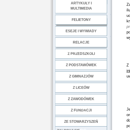
ARTYKUŁY I
Za
MULTIMEDIA
il
.
u
FELIETONY
k
p
ESEJE I WYWIADY
po
.
w
RELACJE
DOBRE PRAKTYKI
Z PRZEDSZKOLI
Z PODSTAWÓWEK
Z
in
u
Z GIMNAZJÓW
Z LICEÓW
Z ZAWODÓWEK
NGO
J
Z FUNDACJI
o
d
ZE STOWARZYSZEŃ
p