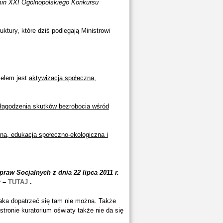
in XXI Ogólnopolskiego Konkursu
uktury, które dziś podlegają Ministrowi
celem jest
aktywizacja społeczna,
i łagodzenia skutków bezrobocia wśród
na, edukacja społeczno-ekologiczna i
raw Socjalnych z dnia 22 lipca 2011 r.
y –
TUTAJ
.
aka dopatrzeć się tam nie można. Także
stronie kuratorium oświaty także nie da się