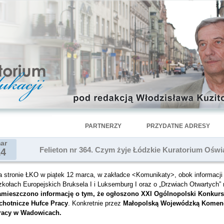
PARTNERZY
PRZYDATNE ADRESY
ar
Felieton nr 364. Czym żyje Łódzkie Kuratorium Oświa
14
a stronie ŁKO w piątek 12 marca, w zakładce <Komunikaty>, obok informacji 
zkołach Europejskich Bruksela I i Luksemburg I oraz o „Drzwiach Otwartych
amieszczono informację o tym, że
ogłoszono XXI Ogólnopolski Konkurs
chotnicze Hufce Pracy
.
Konkretnie przez
Małopolską Wojewódzką Komend
racy w Wadowicach.