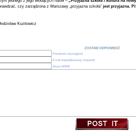
 tym jednego z jego wiodących haseł –
„Przyjazna szkoła i kultura na now
prawdzać, czy zarządzona z Warszawy „przyjazna szkoła”
jest przyjazna. 
łodzisław Kuzitowicz
ZOSTAW ODPOWIEDŹ
Pseudonim (wymagane)
E-mail (niepublikowany) (required)
Strona WWW