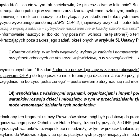
pyta ktoś – co cię w tym tak zaciekawiło, że piszesz o tym w felietonie? B
ustracja stanu patologii w systemie zarządzania systemem szkolnym, podlega
czniowie, ich rodzice i nauczyciele borykają się ze skutkami braku systemo
ryzysu wywołanego pendemią
SARS
–
CoV
–
2
, (najnowszy przykład – patrz tek
roszą o więcej zaufania – hybrydowe nauczanie nie w każdej szkole ma sens
informowanie nauczycieli (bo kto inny poza nimi wchodzi na tę stronę?) o t
ykraczających poza zakres jego zadań, określonych
w artykule 51 Ustawy 
1.Kurator oświaty, w imieniu wojewody, wykonuje zadania i kompetencje 
przepisach odrębnych na obszarze województwa, a w szczególności: –
 wymienionych tam 16 zadań
żadne nie przewiduje, aby w zakresie obowiązk
icjatywami OHP, i
do tego jeszcze nie z terenu jego działania. Jako że przyj
względniać na korzyść „oskarżonego” – postanowiłem zatrzymać się nad możli
14)
współdziała z właściwymi organami, organizacjami i innymi p
warunków rozwoju dzieci i młodzieży, w tym w przeciwdziałaniu zj
może wspomagać działania tych podmiotów;
ednak aby ten fragment ustawy Prawo oświatowe mógł być podstawą do prop
rganizowanego przez Ochotnicze Hufce Pracy, trzeba by przyjąć, że OHP je
otyczących warunków rozwoju dzieci i młodzieży, w tym w przeciwdziałaniu
z
osyłanie do Wadowic zdjęć i/lub oprac plastycznych przypominających młodz