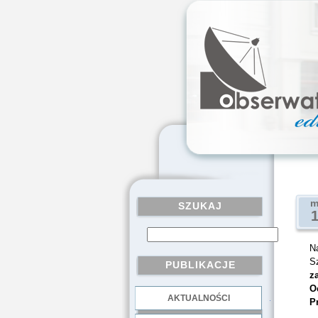
m
SZUKAJ
N
S
PUBLIKACJE
z
O
AKTUALNOŚCI
.
P