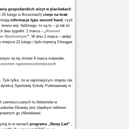
wania gospodarskich wizyt w placówkach
 25 lutego w Brzezinach)
cierpi na brak
inują
informacje typu
second hand,
czyli
erenu woj. łódzkiego, to są to – ja tak to
ich dwu tygodni: 1 marca –
„
Koncert
zom Niezłomnym
”
. W dniu 2 marca – widać
ło miejsce 22 lutego i było imprezą Chorągwi
onym na tej stronie 8 marca materiale,
 użyciem najnowocześniejszych
. Tyle tylko, że w najmniejszym stopniu nie
ci dyrekcji Sportowej Szkoły Podstawowej nr
ch zamieszczanych tu felietonów w
Kuratorów Oświaty jest zbędnym reliktem
 prawnym go zlikwidować.
czynią to w ramach
programu „Nowy Ład”
,