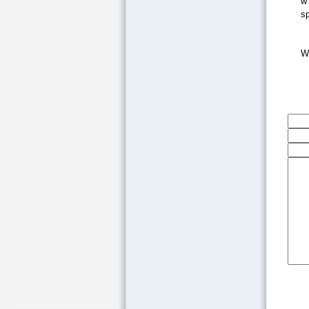
w
s
W