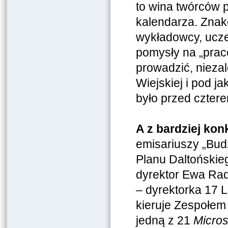
to wina twórców 
kalendarza. Znak
wykładowcy, uczes
pomysły na „prac
prowadzić, niezal
Wiejskiej i pod j
było przed czter
A z bardziej kon
emisariuszy „Bud
Planu Daltońskie
dyrektor Ewa Ra
– dyrektorka 17 
kieruje Zespołem
jedną z 21
Micros