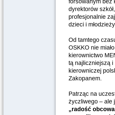
forsowanym bez k
dyrektorów szkół
profesjonalnie z
dzieci i młodzieży
Od tamtego czasu
OSKKO nie miało 
kierownictwo MEN,
tą najliczniejszą
kierowniczej pols
Zakopanem.
Patrząc na uczes
życzliwego – ale 
„radość obcowani