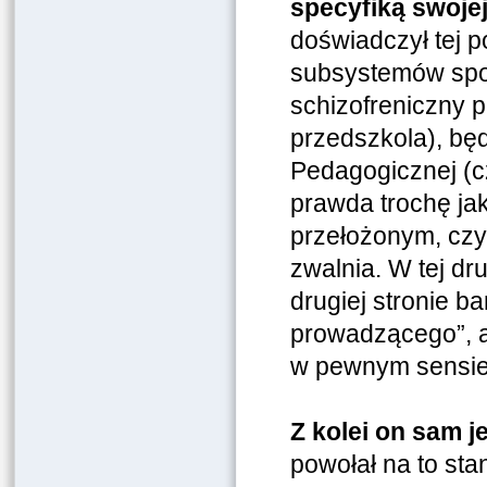
specyfiką swojej
doświadczył tej 
subsystemów spo
schizofreniczny p
przedszkola), bę
Pedagogicznej (czy
prawda trochę ja
przełożonym, czyl
zwalnia. W tej dru
drugiej stronie b
prowadzącego”, a
w pewnym sensie
Z kolei on sam 
powołał na to sta