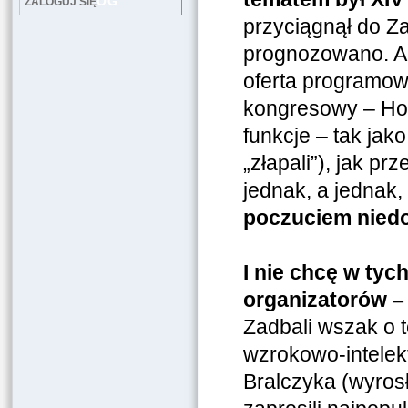
LOG
ZALOGUJ SIĘ
przyciągnął do Z
prognozowano. Al
oferta programowa
kongresowy – Hot
funkcje – tak jak
„złapali”), jak p
jednak, a jednak,
poczuciem nied
I nie chcę w ty
organizatorów –
Zadbali wszak o 
wzrokowo-intelek
Bralczyka (wyrosł