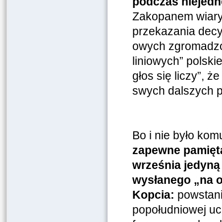
podczas niejedn
Zakopanem wiary 
przekazania decy
owych zgromadzon
liniowych” polski
głos się liczy”, 
swych dalszych p
Bo i nie było kom
zapewne pamięta
września jedyną
wysłanego „na o
Kopcia:
powstani
popołudniowej uc