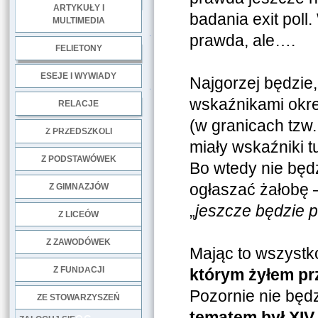
ARTYKUŁY I
badania exit poll
MULTIMEDIA
.
prawda, ale….
FELIETONY
ESEJE I WYWIADY
Najgorzej będzie,
.
wskaźnikami okreś
RELACJE
(w granicach tzw.
DOBRE PRAKTYKI
Z PRZEDSZKOLI
miały wskaźniki 
Z PODSTAWÓWEK
Bo wtedy nie będ
ogłaszać żałobę 
Z GIMNAZJÓW
„
jeszcze będzie 
Z LICEÓW
Z ZAWODÓWEK
Mając to wszystk
NGO
Z FUNDACJI
którym żyłem pr
Pozornie nie bę
ZE STOWARZYSZEŃ
tematem był XIV