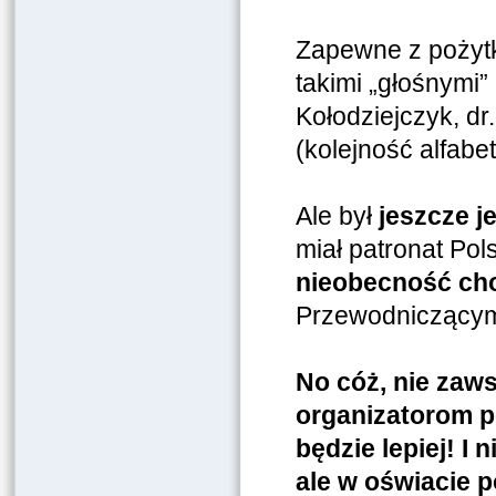
Zapewne z pożytk
takimi „głośnymi”
Kołodziejczyk, dr
(kolejność alfabe
Ale był
jeszcze j
miał patronat Pol
nieobecność cho
Przewodniczący
No cóż, nie zaws
organizatorom po
będzie lepiej! I
ale w oświacie 