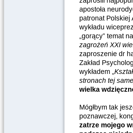
zaprosili najpopul
apostoła neurody
patronat Polskie
wykładu wiceprez
„gorący” temat n
zagrożeń XXI wiek
zaproszenie dr h
Zakład Psychologi
wykładem „
Kszta
stronach tej sam
wielka wdzięczn
Mógłbym tak jesz
poznawczej, kon
zatrze mojego w