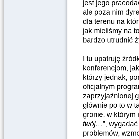
jest jego pracoda
ale poza nim dyre
dla terenu na któ
jak mieliśmy na 
bardzo utrudnić ż
I tu upatruję źró
konferencjom, jak
którzy jednak, po
oficjalnym progr
zaprzyjaźnionej g
głównie po to w t
gronie, w którym
twój…
”, wygadać 
problemów, wzmoc