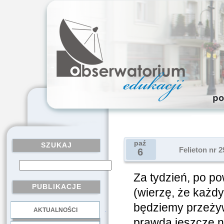
paź
SZUKAJ
Felieton nr 
6
Za tydzień, po p
PUBLIKACJE
(wierzę, że każdy
będziemy przeży
AKTUALNOŚCI
.
prawda jeszcze ni