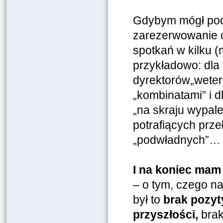
Gdybym mógł pod
zarezerwowanie cz
spotkań w kilku (
przykładowo: dla
dyrektorów„weter
„kombinatami” i d
„na skraju wypale
potrafiących prz
„podwładnych”…
I na koniec mam 
– o tym, czego na
był to
brak pozyty
przyszłości,
brak