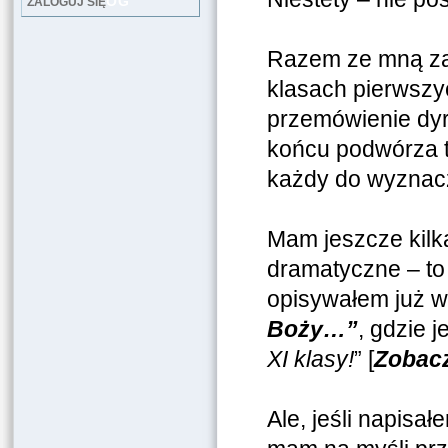
LOG
ZALOGUJ SIĘ
Razem ze mną za
klasach pierwszy
przemówienie dyr
końcu podwórza t
każdy do wyznacz
Mam jeszcze kilka
dramatyczne – t
opisywałem już 
Boży…”
, gdzie j
XI klasy!
” [
Zobac
Ale, jeśli napisał