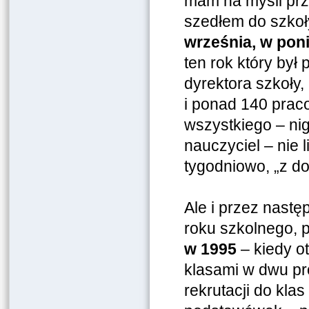
mam na myśli prz
szedłem do szkoły
września, w poni
ten rok który był
dyrektora szkoły
i ponad 140 prac
wszystkiego – ni
nauczyciel – nie 
tygodniowo, „z d
Ale i przez nastę
roku szkolnego, p
w 1995
– kiedy o
klasami w dwu pr
rekrutacji do kla