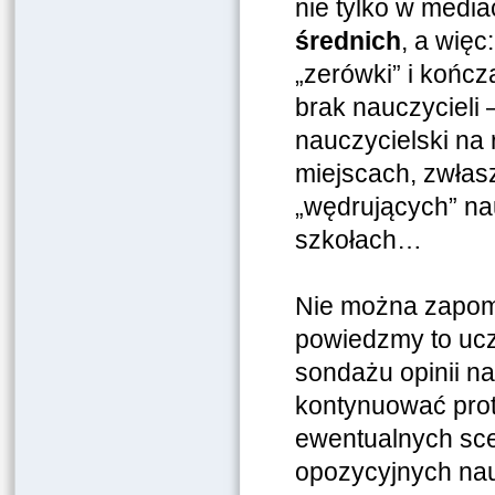
nie tylko w medi
średnich
, a więc
„zerówki” i kończ
brak nauczycieli 
nauczycielski na 
miejscach, zwłas
„wędrujących” nau
szkołach…
Nie można zapo
powiedzmy to ucz
sondażu opinii na 
kontynuować prot
ewentualnych scen
opozycyjnych na