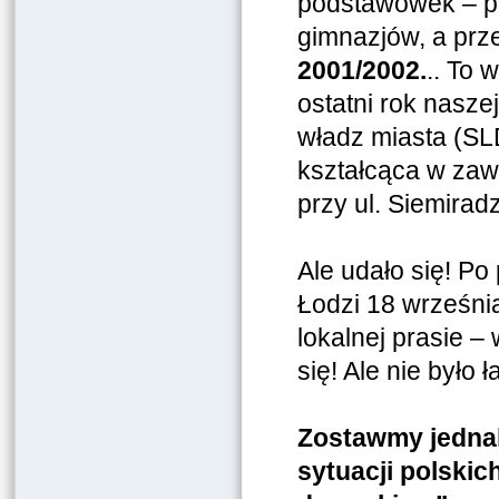
podstawówek – po
gimnazjów, a prz
2001/2002.
.. To 
ostatni rok nasze
władz miasta (SLD
kształcąca w zawo
przy ul. Siemira
Ale udało się! Po
Łodzi 18 wrześni
lokalnej prasie –
się! Ale nie było 
Zostawmy jednak
sytuacji polskic