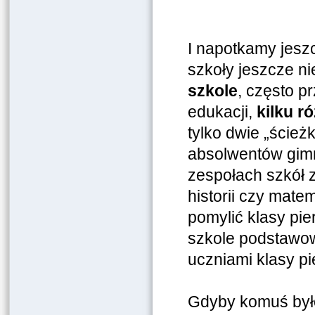
I napotkamy jeszcz
szkoły jeszcze ni
szkole
, często p
edukacji,
kilku 
tylko dwie „ścież
absolwentów gimn
zespołach szkół z
historii czy mate
pomylić klasy pie
szkole podstawow
uczniami klasy p
Gdyby komuś było