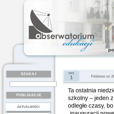
wrz
SZUKAJ
Felieton nr 2
1
Ta ostatnia nied
PUBLIKACJE
szkolny – jeden z
odległe czasy, bo
AKTUALNOŚCI
.
„inauguracji nowe