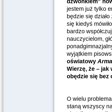
dzwonkiem” nowe
jestem już tylko
będzie się działo 
się kiedyś mówiło
bardzo współczuj
nauczycielom, gł
ponadgimnazjalny
wyjątkiem pisows
oświatowy
Arma
Wierzę, że – jak
obędzie się bez 
O wielu problema
staną wszyscy nau