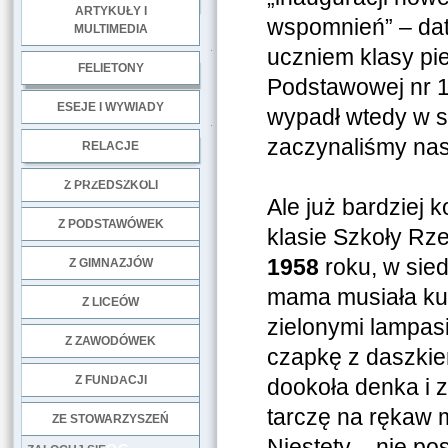
ARTYKUŁY I
wspomnień” – dat
MULTIMEDIA
.
uczniem klasy pie
FELIETONY
Podstawowej nr 1
ESEJE I WYWIADY
wypadł wtedy w s
.
zaczynaliśmy nas
RELACJE
DOBRE PRAKTYKI
Z PRZEDSZKOLI
Ale już bardziej 
Z PODSTAWÓWEK
klasie Szkoły Rz
1958
roku, w sied
Z GIMNAZJÓW
mama musiała kup
Z LICEÓW
zielonymi lampas
Z ZAWODÓWEK
czapkę z daszki
NGO
Z FUNDACJI
dookoła denka i 
tarczę na rękaw m
ZE STOWARZYSZEŃ
Niestety – nie p