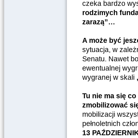
czeka bardzo w
rodzimych funda
zarazą”…
A może być jesz
sytuacja, w zale
Senatu. Nawet boj
ewentualnej wygra
wygranej w skali
Tu nie ma się co
zmobilizować si
mobilizacji wszy
pełnoletnich czło
13 PAŹDZIERNIK