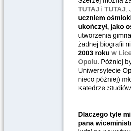
Szerzej można zap
TUTAJ
i
TUTAJ
.
uczniem ośmiokl
ukończył, jako o
utworzenia gimna
żadnej biografii n
2003 roku
w Lic
Opolu.
Później by
Uniwersytecie Op
nieco później) mł
Katedrze Studiów
Dlaczego tyle m
pana wiceminist