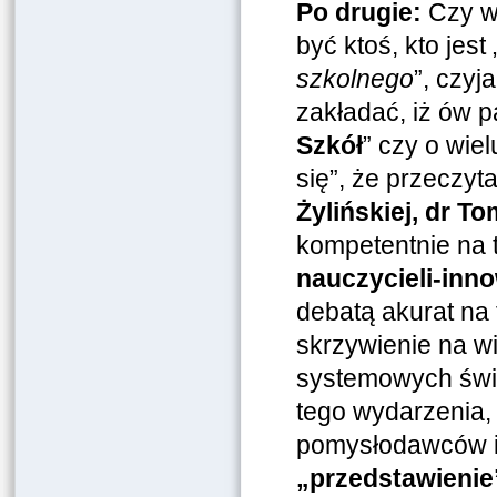
Po drugie:
Czy w 
być ktoś, kto jest 
szkolnego
”, czyj
zakładać, iż ów p
Szkół
” czy o wie
się”, że przeczyt
Żylińskiej, dr 
kompetentnie na 
nauczycieli-in
debatą akurat na 
skrzywienie na w
systemowych świa
tego wydarzenia,
pomysłodawców i
„przedstawienie