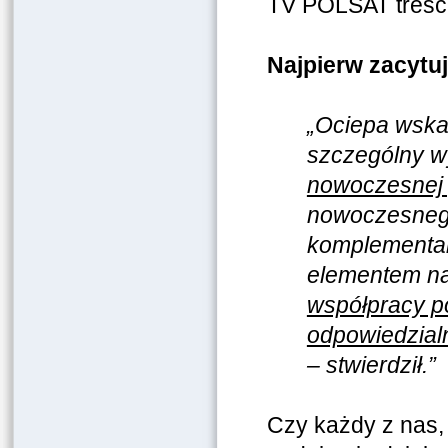
TV POLSAT treśc
Najpierw zacytuj
„
Ociepa wskaz
szczególny w
nowoczesnej 
nowoczesnego
komplementar
elementem na
współpracy p
odpowiedzialn
– stwierdził.”
Czy każdy z nas, 