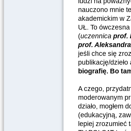
ludzi na poważny
nauczono mnie te
akademickim w Za
UŁ. To ówczesna 
(
uczennica
prof.
prof. Aleksandr
jeśli chce się zr
publikację/dzieło
biografię. Bo tam
A czego, przydatn
moderowanym prze
działo, mogłem d
(edukacyjną, zaw
lepiej zrozumieć 