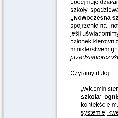
podejmuje działan
szkoły, spodziew
„Nowoczesna s
spojrzenie na „n
jeśli uświadomim
członek kierowni
ministerstwem go
przedsiębiorczoś
Czytamy dalej:
„
Wiceminister
szkoła” ogni
kontekście m.
systemie; kwes