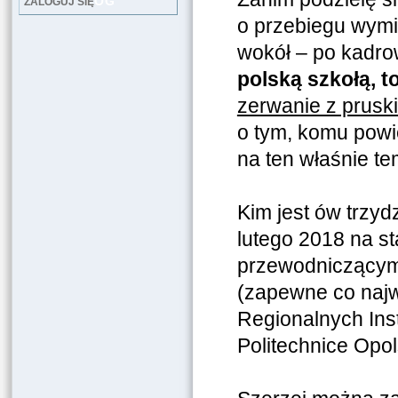
LOG
ZALOGUJ SIĘ
o przebiegu wymi
wokół – po kadr
polską szkołą, t
zerwanie z prusk
o tym, komu powi
na ten właśnie te
Kim jest ów trzyd
lutego 2018
na s
przewodniczącym 
(zapewne co najw
Regionalnych Inst
Politechnice Opol