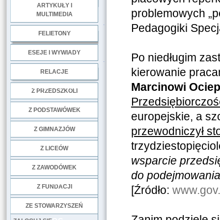
ARTYKUŁY I
problemowych „po
MULTIMEDIA
.
Pedagogiki Specja
FELIETONY
ESEJE I WYWIADY
Po niedługim zast
.
kierowanie praca
RELACJE
Marcinowi Ociep
DOBRE PRAKTYKI
Z PRZEDSZKOLI
Przedsiębiorczośc
Z PODSTAWÓWEK
europejskie, a sz
przewodniczył st
Z GIMNAZJÓW
trzydziestopięcio
Z LICEÓW
wsparcie przedsi
Z ZAWODÓWEK
do podejmowania 
NGO
Z FUNDACJI
[Źródło:
www.gov
ZE STOWARZYSZEŃ
Zanim podzielę si