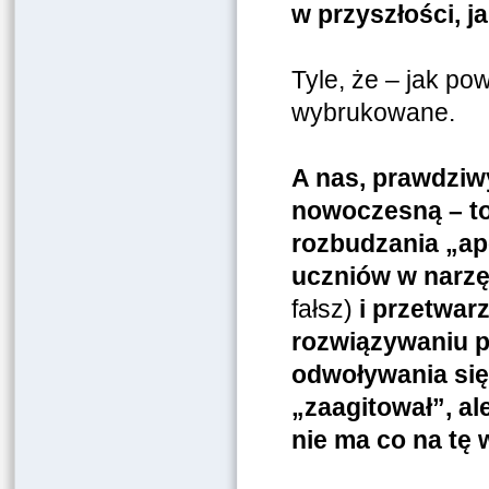
w przyszłości, 
Tyle, że – jak po
wybrukowane.
A nas, prawdzi
nowoczesną – t
rozbudzania „ap
uczniów w narzę
fałsz)
i przetwar
rozwiązywaniu p
odwoływania się 
„zaagitował”, al
nie ma co na tę 